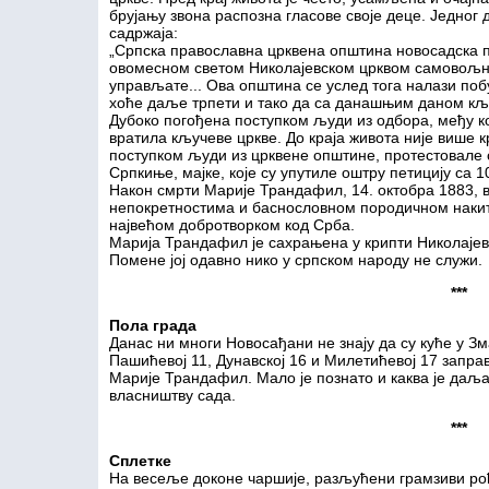
брујању звона распозна гласове своје деце. Једног
садржаја:
„Српска православна црквена општина новосадска 
овомесном светом Николајевском црквом самовољно
управљате... Ова општина се услед тога налази поб
хоће даље трпети и тако да са данашњим даном кљ
Дубоко погођена поступком људи из одбора, међу ко
вратила кључеве цркве. До краја живота није више к
поступком људи из црквене општине, протестовале 
Српкиње, мајке, које су упутиле оштру петицију са 1
Након смрти Марије Трандафил, 14. октобра 1883, 
непокретностима и баснословном породичном накиту
највећом добротворком код Срба.
Марија Трандафил је сахрањена у крипти Николајевс
Помене јој одавно нико у српском народу не служи.
***
Пола града
Данас ни многи Новосађани не знају да су куће у Зма
Пашићевој 11, Дунавској 16 и Милетићевој 17 запра
Марије Трандафил. Мало је познато и каква је даља
власништву сада.
***
Сплетке
На весеље доконе чаршије, разљућени грамзиви ро