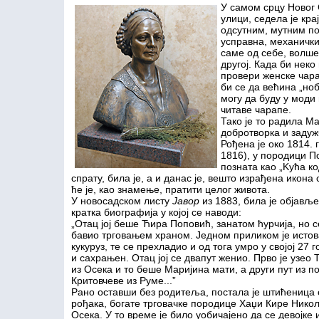
У самом срцу Новог 
улици, седела је кр
одсутним, мутним по
усправна, механички 
саме од себе, волше
другој. Када би нек
провери женске чара
би се да већина „но
могу да буду у мод
читаве чарапе.
Тако је то радила М
добротворка и задуж
Рођена је око 1814.
1816), у породици По
позната као „Kућа к
спрату, била је, а и данас је, вешто израђена икона
ће је, као знамење, пратити целог живота.
У новосадском листу
Јавор
из 1883, била је објављ
кратка биографија у којој се наводи:
„Отац јој беше Ћира Поповић, занатом ћурчија, но с
бавио трговањем храном. Једном приликом је исто
кукуруз, те се прехладио и од тога умро у својој 27 г
и сахрањен. Отац јој се двапут женио. Прво је узео 
из Осека и то беше Маријина мати, а други пут из 
Критовчеве из Руме...”
Рано оставши без родитеља, постала је штићеница 
рођака, богате трговачке породице Хаџи Кире Нико
Осека. У то време је било уобичајено да се девојке 