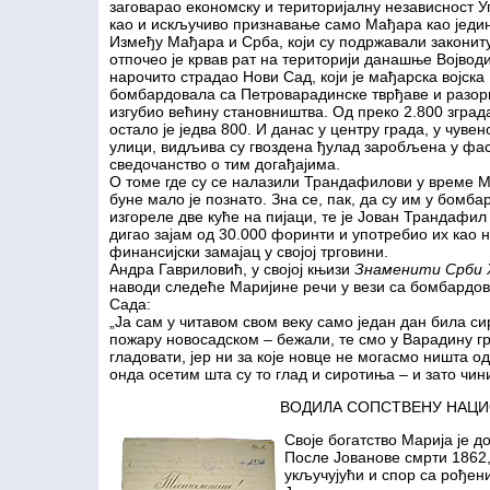
заговарао економску и територијалну независност Уг
као и искључиво признавање само Мађара као једин
Између Мађара и Срба, који су подржавали закониту
отпочео је крвав рат на територији данашње Војводи
нарочито страдао Нови Сад, који је мађарска војска
бомбардовала са Петроварадинске тврђаве и разори
изгубио већину становништва. Од преко 2.800 зград
остало је једва 800. И данас у центру града, у чувен
улици, видљива су гвоздена ђулад заробљена у фа
сведочанство о тим догађајима.
О томе где су се налазили Трандафилови у време 
буне мало је познато. Зна се, пак, да су им у бомб
изгореле две куће на пијаци, те је Јован Трандафил
дигао зајам од 30.000 форинти и употребио их као 
финансијски замајац у својој трговини.
Андра Гавриловић, у својој књизи
Знаменити Срби
наводи следеће Маријине речи у вези са бомбардо
Сада:
„Ја сам у читавом свом веку само један дан била си
пожару новосадском – бежали, те смо у Варадину г
гладовати, јер ни за које новце не могасмо ништа од
онда осетим шта су то глад и сиротиња – и зато чи
ВОДИЛА СОПСТВЕНУ НАЦИ
Своје богатство Марија је 
После Јованове смрти 1862,
укључујући и спор са рође