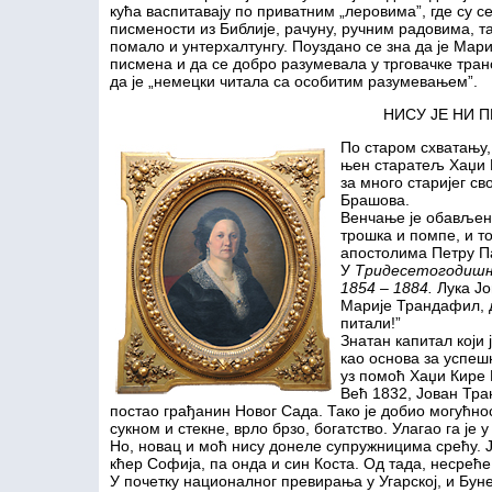
кућа васпитавају по приватним „леровима”, где су с
писмености из Библије, рачуну, ручним радовима, та
помало и унтерхалтунгу. Поуздано се зна да је Мари
писмена и да се добро разумевала у трговачке транс
да је „немецки читала са особитим разумевањем”.
НИСУ ЈЕ НИ 
По старом схватању, 
њен старатељ Хаџи К
за много старијег с
Брашова.
Венчање је обављено
трошка и помпе, и т
апостолима Петру П
У
Тридесетогодишњ
1854 – 1884.
Лука Јо
Марије Трандафил, д
питали!”
Знатан капитал који
као основа за успешн
уз помоћ Хаџи Кире 
Већ 1832, Јован Тр
постао грађанин Новог Сада. Тако је добио могућно
сукном и стекне, врло брзо, богатство. Улагао га је 
Но, новац и моћ нису донеле супружницима срећу. 
кћер Софија, па онда и син Коста. Од тада, несреће
У почетку националног превирања у Угарској, и Буне