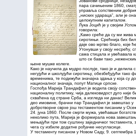
Јованови сродници, незадо
пара сачињеним 1860, сматр
управља сопственим добрим
„ниских удараца”, али је он
целокупним капиталом.
Лука Јоцић је у својим
Успом
говорила:
„Камо среће да су ми жива м
сиротињи. Срећнија бих бил
даје ово мртво благо, које ћ
Утонувши у своју несрећу, сп
сама стицала и увећавала к
што се бави тако „неженски
њене мушке колеге.
Како је научила да мудро послује, тако је и делила 
негујући и школујући сиротињу, обезбеђујући тако 
временима, те подижући значајна здања у која су д
националног значаја, попут Матице српске.
Госпођа Марија Трандафил је водила своју сопстве
националну политику, чија далековидост дуго није б
схваћена од стране Срба, а изгледа ни данас! Вели
део имовине, брачни пар Трандафил је завештао у
добротворне сврхе још тестаментом писаним у Осек
24. јуна 1860. После смрти мужа, увећавши богатст
неколико пута, Марија је формирала нова завештањ
мењајући при том суштину заједничког тестамента, 
чега су избиле додатне рођачке несугласице.
У тестаменту писаном у Новом Саду, 9. септембра 