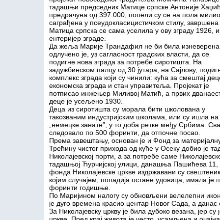
тадашњи председник Матице српске Антоније Хаџић.
предрачуна од 397.000, попели су се на пола мили
саграђена у псеудокласицистичком стилу, завршена ј
Матица српска се сама уселила у ову зграду 1926, 
ентеријер зграде.
Да жеља Марије Трандафил не би била изневерена
одлучено је, уз сагласност градских власти, да се
подигне нова зграда за потребе сиротишта. На
задужбинском палцу од 30 јутара, на Сајлову, подигн
комплекс зграда који су чинили: кућа за смештај дец
економска зграда и стан управитеља. Пројекат је
потписао инжењер Миливој Матић, а првих дванаес
деце је усељено 1930.
Деца из сиротишта су морала бити школована у
такозваним индустријским школама, или су ишла на
„немецке занате”, у то доба ретке међу Србима. Св
следовало по 500 форинти, да отпочне посао.
Према завештању, основан је и Фонд за материјалну
Трећину чистог прихода од куће у Осеку добио је та
Николајевској порти, а за потребе саме Николајевск
тадашњој Ћурчијској улици, данашња Пашићева 11, 
фонда Николајевске цркве издржавани су свештеник, 
којим случајем, попадија остане удовица, имала је
форинти годишње.
По Маријином налогу су обновљени велелепни иконо
је дуго времена красио центар Новог Сада, а данас
За Николајевску цркву је била дубоко везана, јер су
цркве. Пред крај живота је често, усамљена и очајн