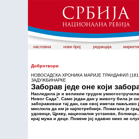
насловна
нови број
редакција
маркети
Добротвори
НОВОСАДСКА ХРОНИКА МАРИЈЕ ТРАНДАФИЛ (1814
ЗАДУЖБИНАРКЕ
Заборав једе оне који забор
Наследила је и великим трудом умногостручила
Новог Сада”. Само један дан у животу била је с
заборавивши тај дан, сав свој иметак пажљиво ј
мислила да им је најпотребније. Помагала је гра
удовице, Цркву, националне установе, болнице..
крај мужа и деце. Помене јој одавно нико не слу