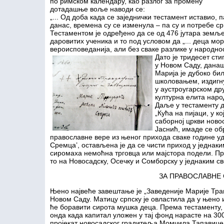
по римском календару, као разлог за промену
дотадашње воље наводи се:
„... Од доба када се заједнички тестамент иставио, п
данас, времена су се изменула – па су и потребе ср
Тестаментом је одређено да се од 476 јутара зем
даровитих ученика и то под условом да „... деца мо
вероисповеданија, али без сваке разлике у народнос
Дато је тридесет сти
у Новом Саду, данаш
Марија је дубоко би
школовањем, издигн
у аустроугарском др
културна елита наро
Даље у тестаменту д
„Кућа на пијаци, у ко
саборној цркви новос
Јаснић, имаде се обр
православне вере из њеног прихода сваке године удај
Сремца’, остављена је да се чисти приход у једнак
сиромаха немоћна трговца или мајстора подели. При
то на Новосадску, Осечку и Сомборску у једнаким св
ЗА ПРАВОСЛАВНЕ
Њено највеће завештање је „Заведеније Марије Тра
Новом Саду. Матицу српску је овластила да у њено и
ће боравити сирота мушка деца. Према тестаменту,
онда када капитал уложен у тај фонд нарасте на 300
пројекат новосадског градитеља Момчила Тапавице.