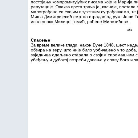
постојању компромитујућих писама које је Марија 
репутације. Оваква врста трача је, касније, поста
малограђана са својим изузетним суграђанкама, те ј
Миша Димитријевић смртно страдао од руке Јаше Том
исплео око Милице Томић, рођене Милетићеве.
***
Спасење
За време велике глади, након Буне 1848, шест неде
обзира на веру, што није било уобичајено у то доба
заједница одељено старала о својим сиромашним с
убеђењу и дубокој потреби давања у славу Бога и за 