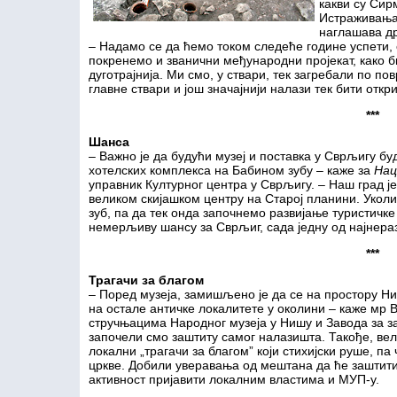
какви су Сир
Истраживања 
наглашава д
– Надамо се да ћемо током следеће године успети, 
покренемо и званични међународни пројекат, како 
дуготрајнија. Ми смо, у ствари, тек загребали по п
главне ствари и још значајнији налази тек бити откр
***
Шанса
– Важно је да будући музеј и поставка у Сврљигу б
хотелских комплекса на Бабином зубу – каже за
Нац
управник Културног центра у Сврљигу. – Наш град ј
великом скијашком центру на Старој планини. Уколи
зуб, па да тек онда започнемо развијање туристичк
немерљиву шансу за Сврљиг, сада једну од најнераз
***
Трагачи за благом
– Поред музеја, замишљено је да се на простору 
на остале античке локалитете у околини – каже мр 
стручњацима Народног музеја у Нишу и Завода за за
започели смо заштиту самог налазишта. Такође, ве
локални „трагачи за благом” који стихијски руше, п
цркве. Добили уверавања од мештана да ће заштитит
активност пријавити локалним властима и МУП-у.