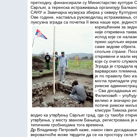
претходну, финансирали су Министарство културе 
Сврљиг, а теренска истраживања организују Балкан
САНУ и Завичајна музејска збирка у оквиру Културно
Ове године, наставља руководилац истраживања, от
луксузна зграда са почетка II века наше ере, једин
коришћеним за зидно
није откривена таква
испод које се налази
преко шупљих керами
саме зидове објекта
спољне стране. Посе
откривени и мали ке
који су очито служи
Зграда је страдала к
варварских племена,
је по правилу био из
могла припадати упр
римске администраци
– Сва досадашња ис
Филиповић – упућују
велико и значајно р
потиче римски миљо
клисури Тимока регис
водио ка утврђењу Сврљиг град, где су такође откр
утврђења, у месту званом Бањица, регистрована је 
типичним гробницама тога времена.
Др Владимир Петровић каже, након свих досадашњих
вероватноће може тврдити да се на простору села