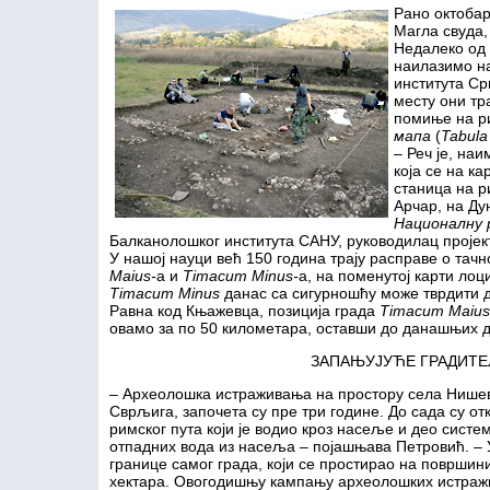
Рано октобар
Магла свуда,
Недалеко од 
наилазимо на
института Ср
месту они тр
помиње на ри
мапа
(
T
abul
– Реч је, наи
која се на к
станица на 
Арчар, на Ду
Националну 
Балканолошког института САНУ, руководилац проје
У нашој науци већ 150 година трају расправе о тачн
Maius
-
а и
Timacum Minus
-
а, на поменутој карти лоц
Timacum Minus
данас са сигурношћу може тврдити д
Равна код Књажевца, позиција града
Timacum Maius
овамо за по 50 километара, оставши до данашњих д
ЗАПАЊУЈУЋЕ ГРАДИТ
– Археолошка истраживања на простору села Нише
Сврљига, започета су пре три године. До сада су от
римског пута који је водио кроз насеље и део сист
отпадних вода из насеља – појашњава Петровић. – 
границе самог града, који се простирао на површин
хектара. Овогодишњу кампању археолошких истраж