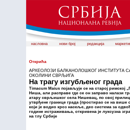
насловна
нови број
редакција
маркети
Открића
АРХЕОЛОЗИ БАЛКАНОЛОШКОГ ИНСТИТУТА С
ОКОЛИНИ СВРЉИГА
На трагу изгубљеног града
Timacum Maius појављује се на старој римској „
Ниша, али расправе где се он заправо налази т
атару сврљишког села Нишевац, по свој прилиц
утврђене границе града (простирао се на више о
који је водио кроз насеље, део система за одво
године истраживања, откривена је луксузна зград
на тлу Србије