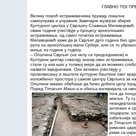
ГЛАВНО ТЕК ПР
Велику помоћ истраживачима пружају локална
самоуправа и управник Завичајне музејске збирке
Културног центра у Сврљигу Славиша Миливојевић, 
сваке године учествује у процесу археолошких
истраживања, од самог почетка истраживања.
Миливојевић каже да је Сврљиг дуго година био црн
рупа на археолошкој мапи Србије, али се то убрзан
мења, из године у годину.
– Општина Сврљиг (на челу са председником) и
Културни центар схватају значај ових истраживања,
стали су иза њих у толикој мери да их можемо слоб
назвати заједничким. Они активно учествују у
промовисању и заштити културне баштине овог краја
изложбеног простора у самом центру Сврљига за на
Општине имамо обећање да ћемо добити целу зград
Поред
Timacum Maius
-а и обиља материјала са ов
тога да понуд
земље. Ту су
неандерталац
античких и с
лоцирали, ал
озбиљнија ар
је
Timacum M
римских царе
раме са најз