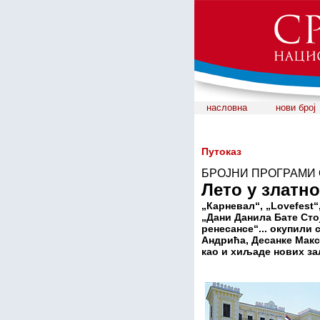
насловна
нови број
Путоказ
БРОЈНИ ПРОГРАМИ
Лето у златн
„Карневал“, „
Lovefest
“
„Дани Данила Бате Сто
ренесансе“... окупили 
Андрића, Десанке Макс
као и хиљаде нових за