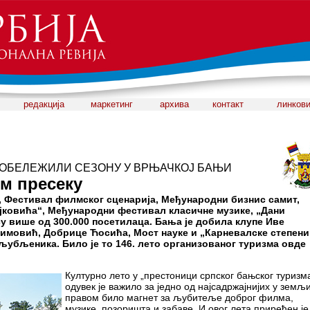
редакција
маркетинг
архива
контакт
линков
 ОБЕЛЕЖИЛИ СЕЗОНУ У ВРЊАЧКОЈ БАЊИ
ом пресеку
, Фестивал филмског сценарија, Међународни бизнис самит,
јковића“, Међународни фестивал класичне музике, „Дани
су више од 300.000 посетилаца. Бања је добила клупе Иве
имовић, Добрице Ћосића, Мост науке и „Карневалске степени
љубљеника. Било је то 146. лето организованог туризма овде
Културно лето у „престоници српског бањског туризм
одувек је важило за једно од најсадржајнијих у земљи
правом било магнет за љубитеље доброг филма,
музике, позоришта и забаве. И овог лета приређен је