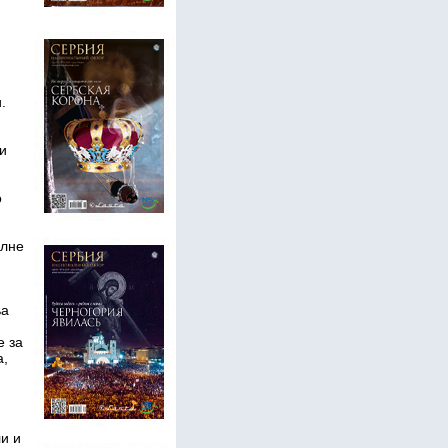
.
и
о
алне
ња
е за
а,
и и