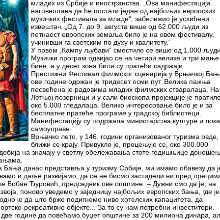
младих из Србије и иностранства. „Ова манифестација
наговештава да ће постати један од најбољих европских
музичких фестивала за младе“, забележио је усхићени
извештач. „Од 7. до 9. августа више од 62.000 људи из
петнаест европских земаља било је на овом фестивалу,
учинивши га светским по духу и квалитету.“
У првом „Кампу љубави“ сместило се више од 1.000 људи
Музички програм одвијао се на четири велике и три мање
бине, а у десет зона били су пратећи садржаји.
Престижни Фестивал филмског сценарија у Врњачкој Бањ
ове године одржан је тридесет осми пут. Велика пажња
посвећена је радовима младих филмских стваралаца. На
Летњој позорници и у сали биоскопа пројекције је пратил
око 5.000 гледалаца. Велико интересовање било је и за
бесплатне пратеће програме у градској библиотеци.
Манифестацију су подржала министарства културе и лок
самоуправе.
Врњачко лето, у 146. години организованог туризма овде,
ближи се крају. Привукло је, процењује се, око 300.000
 добија на значају у светлу обележавања стоте годишњице доноше
бањама.
а Бања данас представља у туризму Србије, ми имамо обавезу да ј
вамо и даље развијамо, да се не бисмо застидели ни пред прецим
е Бобан Ђуровић, председник ове општине. – Дужни смо да је, на
воја, поново уведемо у заједницу најбољих европских бања, где је
одно је да што брже подигнемо ниво хотелских капацитета, да
ортско-рекреативне објекте... За то су нам потребни инвеститори.
две године да повећамо буџет општине за 200 милиона динара, ал