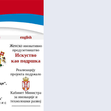
english
и
Женско
иновативно
предузетништвo
Искуство
као подршка
Реализацију
пројекта подржало
це“,
Кабинет Министра
за иновације и
а“
технолошки развој
 и с
-----------------------