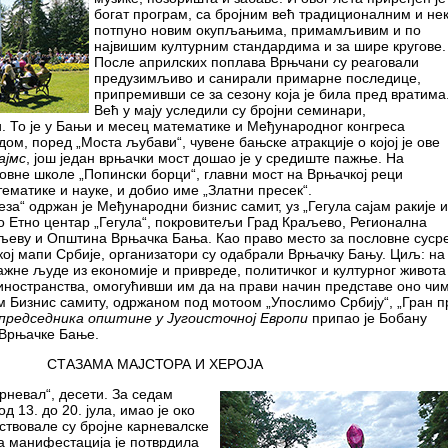
богат програм, са бројним већ традиционалним и не
потпуно новим окупљањима, примамљивим и по
највишим културним стандардима и за шире кругове.
После априлских поплава Врњчани су реаговали
предузимљиво и санирали примарне последице,
припремивши се за сезону која је била пред вратима
Већ у мају уследили су бројни семинари,
. То је у Бањи и месец математике и Међународног конгреса
ом, поред „Моста љубави“, чувене бањске атракције о којој је ове
ајмс
, још један врњачки мост дошао је у средиште пажње. На
овне школе „Попински борци“, главни мост на Врњачкој реци
ематике и науке, и добио име „Златни пресек“.
реза“ одржан је Међународни бизнис самит, уз „Гегула сајам ракије и
ио Етно центар „Гегула“, покровитељи Град Краљево, Регионална
љеву и Општина Врњачка Бања. Као право место за пословне сусре
кој мапи Србије, организатори су одабрали Врњачку Бању. Циљ: на
ажне људе из економије и привреде, политичког и културног живота
 иностранства, омогућивши им да на прави начин представе оно чи
 Бизнис самиту, одржаном под мотоом „Упослимо Србију“, „Гран п
председника општине у Југоисточној Европи
припао је Бобану
 Врњачке Бање.
СТАЗАМА МАЈСТОРА И ХЕРОЈА
арневал“, десети. За седам
д 13. до 20. јула, имао је око
ствовале су бројне карневалске
 а манифестација је потврдила