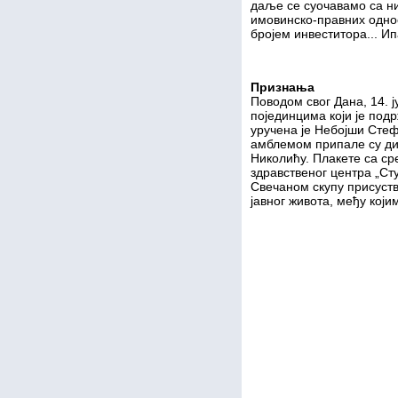
даље се суочавамо са ни
имовинско-правних одн
бројем инвеститора... И
Признања
Поводом свог Дана, 14.
појединцима који је под
уручена је Небојши Сте
амблемом припале су ди
Николићу. Плакете са с
здравственог центра „Ст
Свечаном скупу присуств
јавног живота, међу кој