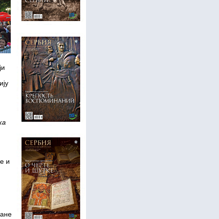
ји
ију
ка
е и
ране