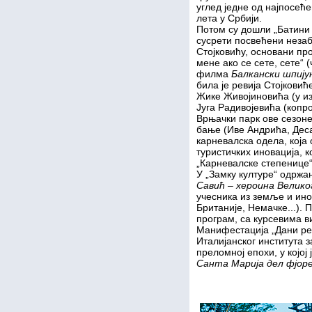
углед једне од најпосеће
лета у Србији.
Потом су дошли „Батини
сусрети посвећени неза
Стојковићу, основани пр
мене ако се сете, сете“ 
филма
Балкански шпију
била је ревија Стојкови
Жике Живојиновића (у и
Југа Радивојевића (копр
Врњачки парк ове сезоне
бање (Иве Андрића, Деса
карневалска одела, која
туристичких иновација, 
„Карневалске степенице“
У „Замку културе“ одржа
Савић – хероина Велико
учесника из земље и ино
Британије, Немачке...). 
програм, са курсевима в
Манифестација „Дани ре
Италијанског института 
преломној епохи, у којој
Санта Марија дел фјор