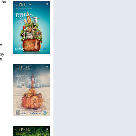
шћу
им
ру
е.