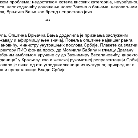
зом проблема: недостатком хотела високих категорија, неуређено
оса, неопходношћу доношења новог Закона о бањама, недовољним
пак, Врњачка Бања као бренд непрестано јача.
***
 јула, Општина Врњачка Бања доделила је признања заслужним
ржавају и афирмишу њен значај. Повеља општине највишег ранга
фановићу, министру унутрашњих послова Србије. Плакете са златн
ректору ПИО фонда проф. др Момчилу Бабићу и глумцу Драгану
ребрним амблемом уручене су др Звонимиру Веселиновићу, директо
уденица“ у Краљеву, као и женској рукометној репрезентацији Србиј
овало је више од сто угледних званица из културног, привредног и
има и представници Владе Србије.