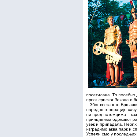
посетилаца. То посебно
првог српског Закона о 
– Због свега што Врњачк
наредне генерације сачу
ни пред потомцима – каж
принципима одрживог раз
увек и припадала. Неопх
изградимо аква парк и сп
Успели смо у последњих 