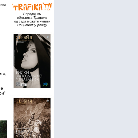
ким
У продајним
објектима
Трафике
од сада можете купити
Националну ревију
.
те,
ме
ри“