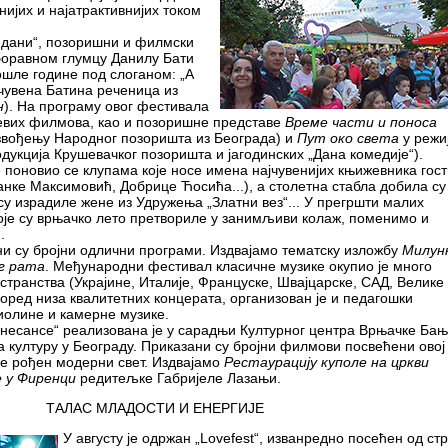
нијих и најатрактивнијих током
 дани“, позоришни и филмски
боравном глумцу Данилу Бати
ошле године под слоганом: „А
(чувена Батина реченица из
н
). На програму овог фестивала
ћевих филмова, као и позоришне представе
Време части и поноса
звођењу Народног позоришта из Београда) и
Пут око света
у режи
одукција Крушевачког позоришта и јагодинских „Дана комедије“).
 поновио се клупама које носе имена најчувенијих књижевника гост
нке Максимовић, Добрице Ћосића...), а столетна стабла добила су
 су израдиле жене из Удружења „Златни вез“... У прегршти малих
које су врњачко лето претвориле у занимљиви колаж, поменимо и
.
ни су бројни одлични програми. Издвајамо тематску изложбу
Милун
г рата
. Међународни фестивал класичне музике окупио је много
странства (Украјине, Италије, Француске, Швајцарске, САД, Велике
Поред низа квалитетних концерата, организован је и педагошки
иолине и камерне музике.
несансе“ реализована је у сарадњи Културног центра Врњачке Бањ
за културу у Београду. Приказани су бројни филмови посвећени овој
 је рођен модерни свет. Издвајамо
Рестаурацију куполе на цркви
е у Фиренци
редитељке Габријеле Лазањи.
ТАЛАС МЛАДОСТИ И ЕНЕРГИЈЕ
У августу је одржан „Lovefest“, изванредно посећен од ст