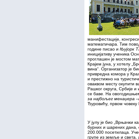
манифестације, конгреси
математичара. Тим повод
године писао и
Њујорк Т
иницијативу ученика Осн
проглашен је мостом мат
Крајем јуна, у хотелу „Б
вина“. Организатор је б
привредна комора у Кра
и престижно на туристич
оваквом месту окупити в
Рашког округа, Србије и
се баве. На овогодишњем
за најбољег менаџера –
Ђуровићу, првом човеку
У јулу је био „Врњачки к
бурних и шарених дана, о
200.000 посетилаца. Уче
групе из земље и света,