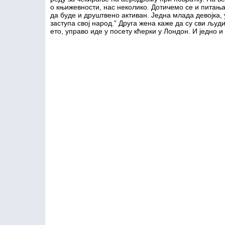
о књижевности, нас неколико. Дотичемо се и питањ
да буде и друштвено активан. Једна млада девојка,
заступа свој народ.” Друга жена каже да су сви људи
ето, управо иде у посету кћерки у Лондон. И једно и 