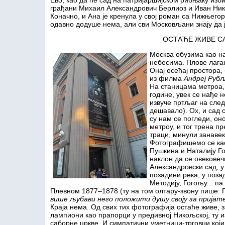
Ево, као да ће сад на патријаршијском рибњаку изб
грађани Михаил Александрович Берлиоз и Иван Ник
Коначно, и Ана је кренула у свој роман са Нижњегор
одавно додуше нема, али сви Московљани знају да је
ОСТАЋЕ ЖИВЕ С
Москва обузима као на
небесима. Плове лагано
Онај осећај простора, 
из филма
Андреј Руб
На станицама метроа,
године, увек се нађе н
извуче пртљаг на след
дешавало). Ох, и сад 
су нам се погледи, он
метроу, и тог трена пр
траци, минули занавек
Фотографишемо се као
Пушкина и Наталију Го
наклон да се овековеч
Александровски сад, у
позадини река, у поза
Методију, Гогољу... п
Плевном 1877–1878 (ту на том олтару-звону пише: 
више љубави него
положити
душу
своју
за прија
Краја нема. Од свих тих фотографија остаће живе, 
лампиони као
прапорци у предивној Никољској, ту 
саборне цркве. И симпатични уметници-трговци који,