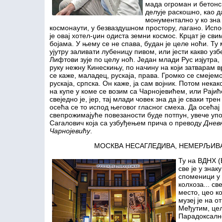
мада огроман и бетонс
делује раскошно, као д
монументално у ко зна
космонаути, у безваздушном простору, лагано. Испо
је овај хотел-џин одиста земни космос. Крцат је сви
бојама. У њему се не спава, будан је целе ноћи. Ту
ујутру заливати лубеницу пивом, или јести какво узбе
Лифтови зује по целу ноћ. Један млади Рус изјутра,
руку нежну Кинескињу, по начину на који затварам в
се каже, маладец, рускаја, права. Громко се смејемо
рускаја, српска. Он каже, ја сам војник. Потом нека
на купе у коме се возим са Чарнојевићем, или Рајић
свеједно је, јер, тај млади човек зна да је сваки трен
осећа се то испод његовог гласног смеха. Да осећај
свепрожимајуће повезаности буде потпун, увече уп
Сагалович која са узбуђењем прича о преводу
Днев
Чарнојевићу
.
МОСКВА НЕСАГЛЕДИВА, НЕМЕРЉИВ
Ту на ВДНХ (
све је у знак
споменици у 
колхоза... св
место, цео к
музеј је на 
Међутим, цел
Парадоксалн