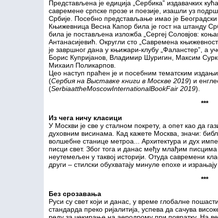
Представљена је едиција „Сербика” издавачких кућа 
савремене српске прозе и поезије, изашли уз под
Србије. Посебно представљање имао је Београдски с
Књижевница Весна Капор била је гост на штанду Ср
била је постављена изложба „Сергеј Соловјов: коња
Антанасијевић. Округли сто „Савремена књижевност 
је завршног дана у књижари-клубу „Фаланстер”, а у
Борис Купријанов, Владимир Шуригин, Максим Сурко
Михаил Поликарпов.
Цео наступ праћен је и посебним тематским издањи
(
Сербия на Выставке книги в Москве 2019
) и енгле
(
Serbia
at
the
Moscow
International
Book
Fair
2019
).
***
Из чега ничу класици
У Москви је све у сталном покрету, а опет као да га
духовним висинама. Кад кажете Москва, значи: библи
волшебне станице метроа... Архитектура и дух импе
писци свет. Због тога и данас међу млађим писцима
неутемељен у таквој историји. Отуда савремени кл
други – стилски обухватају минуле епохе и израњају
***
Без срозавања
Руси су свет који и данас, у време глобалне пошас
стандарда преко ријалитија, успева да сачува висок
реду за чекирање на аеродрому при повратку. На в