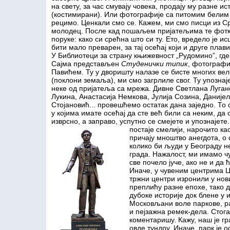
на свету, за час смувају човека, продају му разне ис
(костимирани). Или фотографије са питомим белим
рецимо. Ценкали смо се. Кажем, ми смо писци из Ср
молодец. После кад пошаљем пријатељима те фотк
поруке: како си срећна што си ту. Ето, вредело је ис
бити мало преварен, за тај осећај који и друге плави
У Библиотеци за страну књижевност „Рудомино”, где
Сајма представљен
Студенички типик
, фотограф
Павићем. Ту у дворишту налазе се бисте многих ве
(поклони земаља), ми смо загрлиле свог. Ту упознај
неке од пријатеља са мрежа. Дивне Светлана Луган
Лукина, Анастасија Немкова, Јулија Созина, Даније
Стојановић... провешћемо остатак дана заједно. То 
у којима имате осећај да сте већ били са неким, да 
изврсно, а заправо, успутно се смејете и упознајете.
постаје смелији, нарочито ка
причају мноштво анегдота, о
колико би људи у Београду н
града. Нажалост, ми имамо чу
све почело јуче, ако не и да ћ
Иначе, у чувеним центрима Ц
тржни центри изронили у нови 
преплићу разне епохе, тако д
дубоке историје док блене у
Московљани воле паркове, ра
и пејзажна ремек-дела. Стог
коментаришу. Кажу, наш је гр
овде тундру. Иначе, парк је 