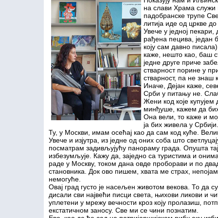
Показују нам и Иљинску
на слави Храма служи 
падобранске трупе Свет
литија иде од цркве д
Увече у једној пекари,
рађена пецива, један 
коју сам давно писала)
каже, нешто као, баш 
једне друге приче забе
стварност порине у при
стварност, па не знаш 
Иначе, Дејан каже, сев
Срби у питању не. Слаб
Жени код које купујем 
минђуше, кажем да бих
Она вели, то каже и мој
ја бих живела у Србији
Ту, у Москви, имам осећај као да сам код куће. Вел
Увече и изјутра, из једне од оних соба што светлуцај
посматрам задивљујућу панораму града. Опушта тај
избезумљује. Кажу да, заједно са туристима и онима
раде у Москву, током дана овде проборави и по дв
становника. Док ово пишем, хвата ме страх, непојамн
немогуће.
Овај град густо је насељен животом векова. То да с
дисали сви највећи писци света, њихови ликови и чи
уплетени у мрежу вечности кроз коју пролазиш, пот
екстатичном заносу. Све ми се чини познатим.