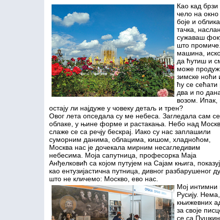
Као кад брзи
чело на окно
боје и облик
тачка, насла
сужаваш фоку
што промиче.
машина, иско
да ћутиш и см
може продужи
зимске ноћи 
ћу се сећати
два и по дан
возом. Ипак,
остају ли најдуже у човеку детаљ и трен?
Овог лета опседала су ме небеса. Загледала сам се
облаке, у њине форме и растакања. Небо над Моск
слаже се са речју бескрај. Иако су нас заплашили
суморним данима, облацима, кишом, хладноћом,
Москва нас је дочекала мирним несагледивим
небесима. Моја сапутница, професорка Маја
Анђелковић са којом путујем на Сајам књига, показуј
као ентузијастична путница, дивног разбарушеног ду
што не кличемо: Москво, ево нас.
Мој интимни 
Русију. Нема
књижевних ад
за своје пис
се са Пушкин