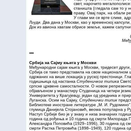
свет, нарочито мегалополисе
станишта (гледала сам то у н
праву. Овај парк, на обали ре
У глави ми се врте слике, ад
Људи. Два дана у Москви, као у временској капсули,
Док из авиона хватам обрисе земље, кажем сапутници
Међу
***
Србија на Сајму књига у Москви
Међународни сајам књига у Москви, тридесет други, 
Србија се тамо представила на свом националном ш
одржаних на више локација у руској престоници. Гла
годишњица од настанка
Студеничког типика
Свето
српске црквене самосталности. О новом репрезента
објављеном у манастиру Студеница на четири језика
Универзитета у Крагујевцу, један од уредника и пр
Луганска. Осим на Сајму,
Студенички типик
предст
Библиотеке иностране литературе „М. И. Рудомино”
глумица Данијела Стојановић, веома популарна у Ру
Наступ Србије био је у знаку и низа значајних год
година од рођења и 10 година од смрти Милорада П
Александра Поповића (1929–1996), 30 година од см
смрти Растка Петровића (1898–1949), 120 година о