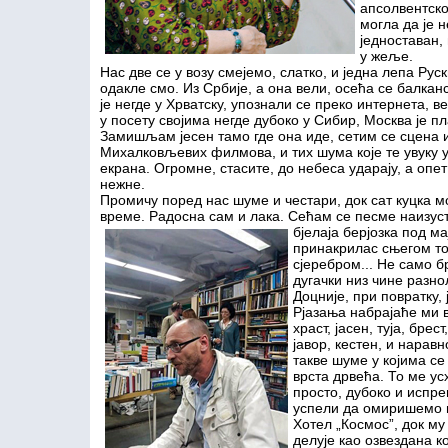
апсолвентско
могла да је н
једноставан, 
у жеље.
Нас две се у возу смејемо, слатко, и једна лепа Рус
одакле смо. Из Србије, а она вели, осећа се балканс
је негде у Хрватску, упознали се преко интернета, в
у посету својима негде дубоко у Сибир, Москва је п
Замишљам јесен тамо где она иде, сетим се сцена 
Михалковљевих филмова, и тих шума које те увуку у
екрана. Огромне, стасите, до небеса ударају, а опе
нежне.
Промичу поред нас шуме и честари, док сат куцка м
време. Радосна сам и лака. Сећам се песме наизуст
бјелаја берјозка под м
принакрилас сњегом т
сјеребром... Не само бр
дугачки низ чине разно
Доцније, при повратку, 
Рјазања набрајаће ми в
храст, јасен, туја, брест
јавор, кестен, и наравн
такве шуме у којима се
врста дрвећа. То ме ус
просто, дубоко и испре
успели да омиришемо в
Хотел „Космос”, док м
делује као озвездана к