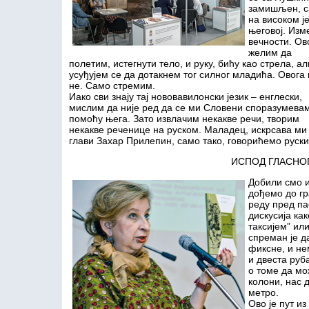
замишљен, с
на високом ј
његовој. Изм
вечности. Ов
желим да
полетим, истегнути тело, и руку, бићу као стрела, ал
усуђујем се да дотакнем тог силног младића. Овога 
не. Само стремим.
Иако сви знају тај нововавилонски језик – енглески,
мислим да није ред да се ми Словени споразумева
помоћу њега. Зато извлачим некакве речи, творим
некакве реченице на руском. Маладец, искрсава ми
глави Захар Прилепин, само тако, говорићемо руски
ИСПОД ГЛАСНО
Добили смо и
дођемо до гр
реду пред па
дискусија ка
таксијем” ил
спреман је д
фиксне, и не
и двеста руб
о томе да мо
колони, нас 
метро.
Ово је пут и