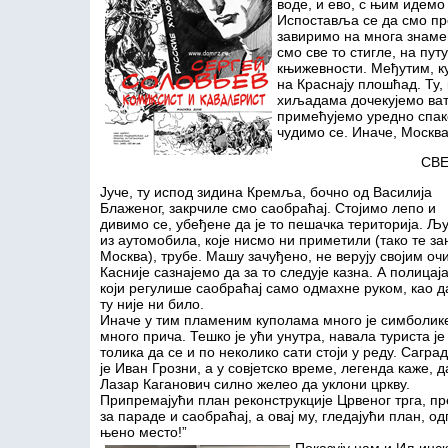
воде, и ево, с њим идемо
Испоставља се да смо пр
завиримо на многа знамен
смо све то стигле, на пут
књижевности. Међутим, ку
на Краснају плошћад. Ту,
хиљадама дочекујемо ват
примећујемо уредно спако
чудимо се. Иначе, Москва
СВЕ
Јуче, ту испод зидина Кремља, бочно од Василија
Блаженог, закрчиле смо саобраћај. Стојимо лепо и
дивимо се, убеђене да је то пешачка територија. Љ
из аутомобила, које нисмо ни приметили (тако те за
Москва), трубе. Машу зачуђено, не верују својим оч
Касније сазнајемо да за то следује казна. А полицај
који регулише саобраћај само одмахне руком, као д
ту није ни било.
Иначе у тим пламеним куполама много је симболик
много прича. Тешко је ући унутра, навала туриста је
толика да се и по неколико сати стоји у реду. Саград
је Иван Грозни, а у совјетско време, легенда каже, д
Лазар Каганович силно желео да уклони цркву.
Припремајући план реконструкције Црвеног трга, пр
за параде и саобраћај, а овај му, гледајући план, о
њено место!”