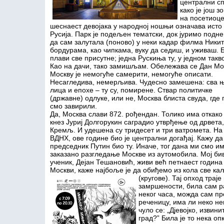
централни сп
како је још з
на посетиоце
шеснаест девојака у народној ношњи означава исто т
Русија. Парк је подељен тематски, док јуримо подне
да сам залутала (поново) у неки кадар филма Ник
бордурама, као чипкама, вуку да седиш, и уживаш. 
плави све присутне; једна Рускиња ту, у једном так
Као на дачи, тако замишљам. Обележава се Дан Мос
Москву је немогуће самерити, немогуће описати.
Несагледива, немерљива. Чудесно замешена: сва 
лица и епохе – ту су, помирене. Ствар политичке
(државне) одлуке, или не, Москва блиста свуда, где 
смо завирили.
Да, Москва слави 872. рођендан. Толико има откако 
кнез Јуриј Долгорукин саградио утврђење од дрвета,
Кремљ. И удешена су тридесет и три ватромета. На
ВДНХ, ове године био је централни догађај. Кажу да 
председник Путин био ту. Иначе, тог дана ми смо и
заказано разгледање Москве из аутомобила. Мој б
ученик, Дејан Тешановић, живи већ петнаест година
Москви, каже најбоље је да обиђемо из кола све ка
(кругове). Тај опход трај
замршености, била сам р
неког часа, можда сам п
реченицу, има ли неко не
чуло се: „Дјевојко, извин
град?” Била је то нека оп