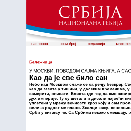
насловна
нови број
редакција
маркети
Бележница
У МОСКВИ, ПОВОДОМ САЈМА КЊИГА, А С
Као да је све било сан
Небо над Москвом слаже се са речју бескрај. Све
као да газите у тишини, у далеким временима, 
самерити, описати. Блиста где год да смо завир
дух империје. Ту су шетали и дисали највећи п
уплетени у мрежу вечности кроз коју и сам прол
велика радост ме плави. Зналци кажу: северњаци
Срби у питању не. Са Србима некако омекшају, 