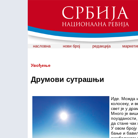
насловна
нови број
редакција
маркети
Увођење
Друмови сутрашњи
Иде. Можда и
колосеку, и 
свет је у др
Много је виш
поузданости,
да стане чак
У овом броју
бање и бави