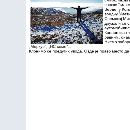
симболиком 
српске ћилим
Верде, у Кол
вредну Уметн
Сремској Мит
дружили се 
аутомобилис
Копаоника г
равним, онам
Нисмо забора
„Меркур”, „НС семе”...
Клонимо се предугих увода. Овде је право место да 