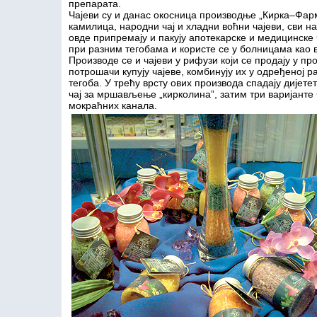
препарата.
Чајеви су и данас окосница производње „Кирка–Фарм
камилица, народни чај и хладни воћни чајеви, сви 
овде припремају и пакују апотекарске и медицинске 
при разним тегобама и користе се у болницама као в
Производе се и чајеви у рифузи који се продају у п
потрошачи купују чајеве, комбинују их у одређеној 
тегоба. У трећу врсту ових производа спадају дијетет
чај за мршављење „кирколина”, затим три варијанте 
мокраћних канала.