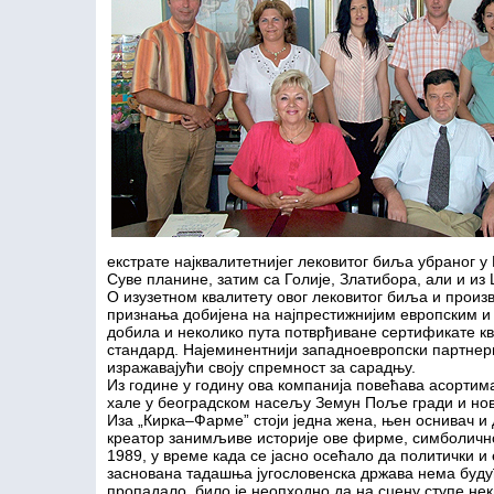
екстрате најквалитетнијег лековитог биља убраног у 
Суве планине, затим са Голије, Златибора, али и из
О изузетном квалитету овог лековитог биља и произ
признања добијена на најпрестижнијим европским и 
добила и неколико пута потврђиване сертификате к
стандард. Најеминентнији западноевропски партнери
изражавајући своју спремност за сарадњу.
Из године у годину ова компанија повећава асортима
хале у београдском насељу Земун Поље гради и нов
Иза „Кирка–Фарме” стоји једна жена, њен оснивач и
креатор занимљиве историје ове фирме, симболично
1989, у време када се јасно осећало да политички и
заснована тадашња југословенска држава нема будућ
пропадало, било је неопходно да на сцену ступе не