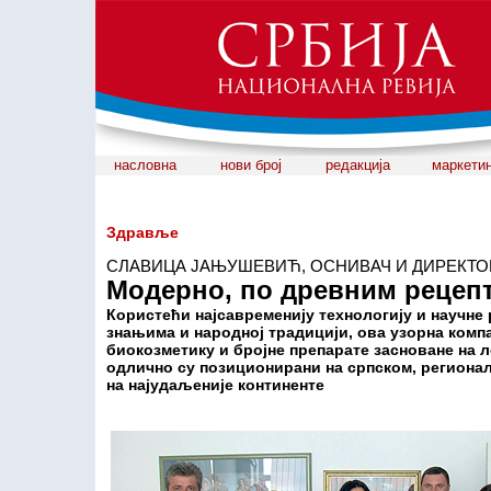
насловна
нови број
редакција
маркети
Здравље
СЛАВИЦА ЈАЊУШЕВИЋ, ОСНИВАЧ И ДИРЕКТО
Модерно, по древним рецеп
Користећи најсавременију технологију и научне 
знањима и народној традицији, ова узорна компа
биокозметику и бројне препарате засноване на
одлично су позиционирани на српском, региона
на најудаљеније континенте