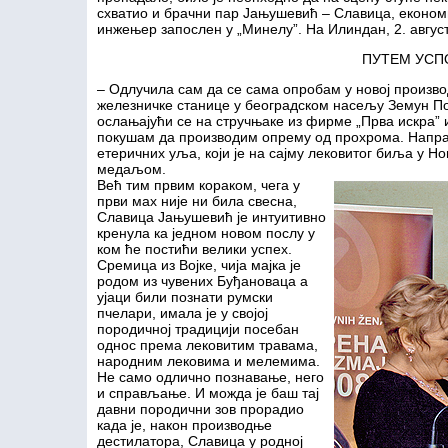
схватио и брачни пар Јањушевић – Славица, економис
инжењер запослен у „Минелу”. На Илиндан, 2. августа
ПУТЕМ УСП
– Одлучила сам да се сама опробам у новој произв
железничке станице у београдском насељу Земун П
ослањајући се на стручњаке из фирме „Прва искра” и
покушам да производим опрему од прохрома. Напра
етеричних уља, који је на сајму лековитог биља у Н
медаљом.
Већ тим првим кораком, чега у
први мах није ни била свесна,
Славица Јањушевић је интуитивно
кренула ка једном новом послу у
ком ће постићи велики успех.
Сремица из Војке, чија мајка је
родом из чувених Буђановаца а
ујаци били познати румски
пчелари, имала је у својој
породичној традицији посебан
однос према лековитим травама,
народним лековима и мелемима.
Не само одлично познавање, него
и справљање. И можда је баш тај
давни породични зов прорадио
када је, након производње
дестилатора, Славица у родној