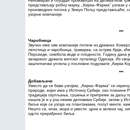
Реномиран и поуздан произвођач на деликатном трж
представљају робну марку, „Кирка–Фарма” узлази у 
производних погона у Земун Пољу представљаће, са
узорне компаније.
***
Чаробница
Звучно име ове компаније потиче из древних Хомеро
лепотица и чаробница, траварка, са острва Ајаје, кћ
Персиеде, симбола воде и плодности. Годину дана ј
зачараног држала митског луталицу Одисеја. Из свој
заштитнички уплела у пословне подухвате „Кирка Ко
***
Добављачи
Уместо да се бави узгојем, „Кирка–Фарма” се окре
природе, којих има у Источној Србији, око планине 
традиција скупљања, сушења и припреме за даљу п
нашла је и у још неким деловима Србије, затим у Ис
биље које се узгаја на плантажама, попут менте, ка
Нешто се, ипак, мора и увести: црни и зелени чај, х
одсто прерађеног биља.