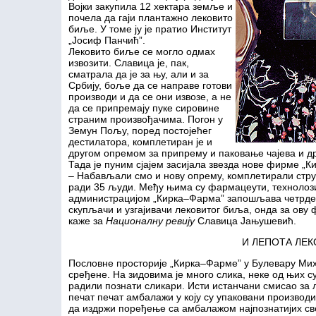
Војки закупила 12 хектара земље и
почела да гаји плантажно лековито
биље. У томе ју је пратио Институт
„Јосиф Панчић”.
Лековито биље се могло одмах
извозити. Славица је, пак,
сматрала да је за њу, али и за
Србију, боље да се направе готови
производи и да се они извозе, а не
да се припремају пуке сировине
страним произвођачима. Погон у
Земун Пољу, поред постојећег
дестилатора, комплетиран је и
другом опремом за припрему и паковање чајева и др
Тада је пуним сјајем засијала звезда нове фирме „
– Набављали смо и нову опрему, комплетирали стру
ради 35 људи. Међу њима су фармацеути, технолоз
администрацијом „Кирка–Фарма” запошљава четрдесе
скупљачи и узгајивачи лековитог биља, онда за ову
каже за
Националну ревију
Славица Јањушевић.
И ЛЕПОТА ЛЕ
Пословне просторије „Кирка–Фарме” у Булевару Мих
сређене. На зидовима је много слика, неке од њих 
радили познати сликари. Исти истанчани смисао за л
печат печат амбалажи у коју су упаковани произво
да издржи поређење са амбалажом најпознатијих св