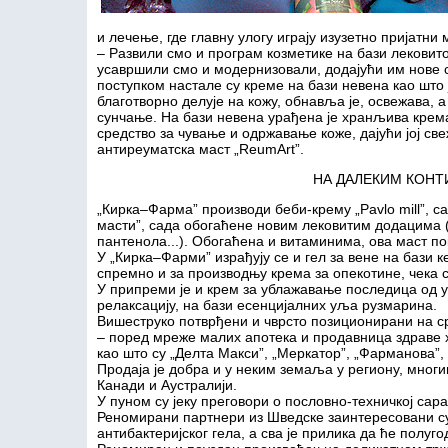
и лечење, где главну улогу играју изузетно пријатни
– Развили смо и програм козметике на бази лекови
усавршили смо и модернизовали, додајући им нове 
поступком настале су креме на бази невена као што 
благотворно делује на кожу, обнавља је, освежава, а
сунчање. На бази невена урађена је хранљива крема 
средство за чување и одржавање коже, дајући јој све
антиреуматска маст „ReumArt”.
НА ДАЛЕКИМ КОН
„Кирка–Фарма” производи беби-крему „Pavlo mill”, 
масти”, сада обогаћене новим лековитим додацима 
пантенола...). Обогаћена и витаминима, ова маст по
У „Кирка–Фарми” израђују се и гел за вене на бази к
спремно и за производњу крема за опекотине, чека 
У припреми је и крем за ублажавање последица од убо
релаксацију, на бази есенцијалних уља рузмарина.
Вишеструко потврђени и чврсто позиционирани на с
– поред мреже малих апотека и продавница здраве х
као што су „Делта Макси”, „Меркатор”, „Фарманова”,
Продаја је добра и у неким земаља у региону, мног
Канади и Аустралији.
У пуном су јеку преговори о пословно-техничкој са
Реномирани партнери из Шведске заинтересовани су
антибактеријског гела, а сва је прилика да ће полу