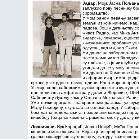
Јадар
.
Моја Јасна Пољана. 
заплужио прву песничку бр
сиромаштво.
У мом раном певању засве
земљи из које ничемо, наш
падова. Још у детињству сх
живот. Радио, као Мика Ант
зидарске, пекарске, сценск
књижевничке; пробавио уз 
одсутан, кад ми, као Скити,
Ни данас не заборављам с
плетиљама читао баладичн
су плакале, а ја читајући г
утицали да се у моју песни
ми дража од Хомерове
Или
и афористичар, имао је др
вртове у четрдесет осмој години. Рана моја непреб
Уз моје село, саборским духом просвете и културе,
пре подизања амфитеатра у долини Жеравије, 1964.
Саборишту
Вукову химну
Стевана Мокрањца. Раније
Уметнички програм – на храстовим даскама, уз шуму
Малу Госпојину, окупљао се велики народ. У сабор
бесплатна подела књига, позоришни комад из наро
вишебоју (бацање камена с рамена, скок у даљ, у ви
Лозничани
.
Вук Караџић, Јован Цвијић, Мића Попов
корифеји мога завичаја. Нејака је испрофанисана р
сјајем озрачују српску просвету, културу, књижевност