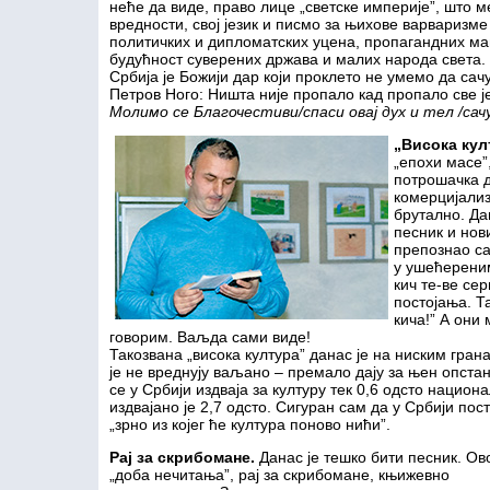
неће да виде, право лице „светске империје”, што ме
вредности, свој језик и писмо за њихове варваризме
политичких и дипломатских уцена, пропагандних ман
будућност суверених држава и малих народа света.
Србија је Божији дар који проклето не умемо да сач
Петров Ного: Ништа није пропало кад пропало све је
Молимо се Благочестиви
/
спаси овај дух и тел /са
„Висока кул
„епохи масе”,
потрошачка д
комерцијализа
брутално. Да
песник и нов
препознао са
у ушећерени
кич те-ве сер
постојања. Т
кича!” А они
говорим. Ваљда сами виде!
Такозвана „висока култура” данас је на ниским гран
је не вреднују ваљано – премало дају за њен опстан
се у Србији издваја за културу тек 0,6 одсто нацио
издвајано је 2,7 одсто. Сигуран сам да у Србији пос
„зрно из којег ће култура поново нићи”.
Рај за скрибомане.
Данас је тешко бити песник. Ово
„доба нечитања”, рај за скрибомане, књижевно