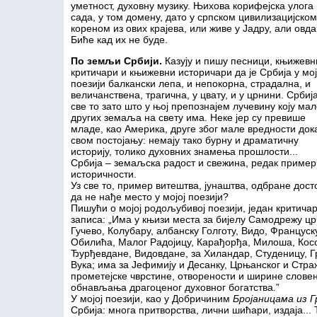
уметност, духовну музику. Њихова корифејска улога в
сада, у том домену, дато у српском цивилизацијском
кореном из ових крајева, или живе у Јадру, али ов
Биће кад их не буде.
По земљи Србији.
Казују и пишу песници, књижевн
критичари и књижевни историчари да је Србија у мој
поезији балкански лепа, и непокорна, страдална, и
величанствена, трагична, у цвату, и у црнини. Србија
све то зато што у њој препознајем лучевину коју ма
других земаља на свету има. Неке јер су превише
младе, као Америка, друге због мале вредности док
свом постојању: немају тако бурну и драматичну
историју, толико духовних знамења прошлости...
Србија – земаљска радост и свежина, редак пример
историчности.
Уз све то, пример витештва, јунаштва, одбране дост
да не нађе место у мојој поезији?
Пишући о мојој родољубивој поезији, један критич
записа: „Има у књизи места за бијелу Самодрежу цр
Гучево, Колубару, албанску Голготу, Видо, Француск
Обилића, Малог Радојицу, Карађорђа, Милоша, Косов
Ђурђевдане, Видовдане, за Хиландар, Студеницу, Г
Вука; има за Јефимију и Десанку, Црњанског и Стра
прометејске чврстине, отворености и ширине слове
обнављања драгоценог духовног богатства.”
У мојој поезији, као у Добричиним
Бројаницама из Г
Србија: многа притворства, лични шићари, издаја..