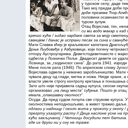
у турском селу; даде т
Тако мој предак доби п
доби презиме Ћор-Алић.
половини осамнаестог ве
турски зулум.
Отац Војислав, тих, нен
си ми водо макар и кад 
кречио куће / зидао чардаке света за моју сметену
свачијем / данас је испрани песак за сина и свануће
Мати Славка кћер је краљевског капетана Драгољуб
Доње Љубовиђе у Азбуковици, који погину четрнаест
отпору Аустроугарима. Деветстодеветнаесте с мајк
одбегла у Лозничко Поље. Двадесет девете се удала
Лознице, за „газдинског сина”. До рата 1941. изрод
Мене после рата (1946). По априлском слому Југосл
Војислава одвели у немачко заробљеништво. Мати 
чувала децу од глади, метка и ножа. Нигде хране, а
власти увеле строгу контролу кретања и понашања 
Зато што није пријавила садњу купуса, сеоски окупа
организовао „на лицу места” суђење. Пошто је отац
имала „олакшавну околност”.
Осуда: Да пред судом почупа све струкове купуса. 
околностима неподношљиво, а живот тражио даље
одлази у надницу / около жита у прокопу у окопу / 
прегрту узагрту расту // Деца наслоне усне на про
кући закључаној.
/
Четници досудили пет батина
где их други ни у сну не траже.