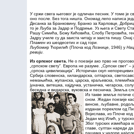
У сржи свега његовог је одличан песник. У томе је св
оно после. Без тога ништа. Ономад лепо написа једа
Десанка за Бранковину, Бранко за Карловце, Добриц
то је Љуба за Јадар и Подриње. Уз њега и Свету Ст
Рашу Симића, Божу Кићовића, Слобу Петровића, ге
Јадру училе су да заиста читају и заиста пишу. Онај
Пламен
из шездесетих и сад гори.
Љубомир Ћорилић (Плоча код Лознице, 1946) у
Нац
ревији
.
Из српског света.
Не о поезији ако прво не прогов
„српском свету”. Европа не разуме. „Српски свет” – 
„српска цивилизација”. Историчан скуп непорецивих
Србија словенска, хиландарска, олтарска, светосавс
немањићка, жупанска, царска, краљевска, племићка,
јуначка, витешка, хајдучка, устаничка, чегарска, солу
беседна и видарска, вуковска и песничка. Земља с
Из такве земље потиче 
сном. Жедан поезије као
винске, љубавне, родољ
изданак пореклом од Пив
Војислава, из Плоче код
Један мој Илић, у турско
Због турских измећара ко
главе, султан нареди да
пашама у чадоре најугле