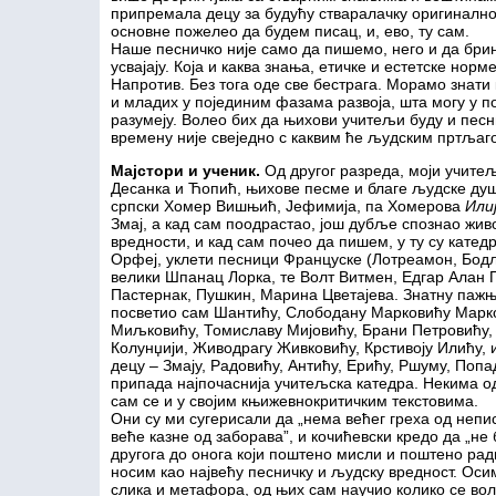
припремала децу за будућу стваралачку оригиналнос
основне пожелео да будем писац, и, ево, ту сам.
Наше песничко није само да пишемо, него и да бри
усвајају. Која и каква знања, етичке и естетске нор
Напротив. Без тога оде све бестрага. Морамо знати 
и младих у појединим фазама развоја, шта могу у 
разумеју. Волео бих да њихови учитељи буду и пес
времену није свеједно с каквим ће људским пртљаг
Мајстори и ученик
.
Од другог разреда, моји учите
Десанка и Ћопић, њихове песме и благе људске душ
српски Хомер Вишњић, Јефимија, па Хомерова
Или
Змај, а кад сам поодрастао, још дубље спознао жив
вредности, и кад сам почео да пишем, у ту су катед
Орфеј, уклети песници Француске (Лотреамон, Бодл
велики Шпанац Лорка, те Волт Витмен, Едгар Алан 
Пастернак, Пушкин, Марина Цветајева. Знатну пажњ
посветио сам Шантићу, Слободану Марковићу Марко
Миљковићу, Томиславу Мијовићу, Брани Петровићу,
Колунџији, Живодрагу Живковићу, Крстивоју Илићу, 
децу – Змају, Радовићу, Антићу, Ерићу, Ршуму, Попа
припада најпочаснија учитељска катедра. Некима о
сам се и у својим књижевнокритичким текстовима.
Они су ми сугерисали да „нема већег греха од непи
веће казне од заборава”, и кочићевски кредо да „не
другога до онога који поштено мисли и поштено ради
носим као највећу песничку и људску вредност. Оси
слика и метафора, од њих сам научио колико се воли