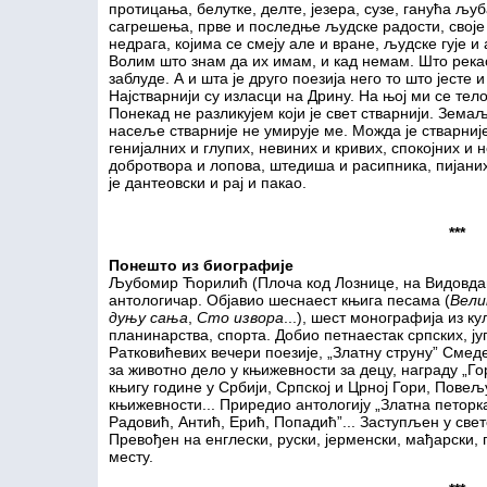
протицања, белутке, делте, језера, сузе, ганућа љу
сагрешења, прве и последње људске радости, своје 
недрага, којима се смеју але и вране, људске гује 
Волим што знам да их имам, и кад немам. Што рек
заблуде. А и шта је друго поезија него то што јесте и
Најстварнији су изласци на Дрину. На њој ми се тело
Понекад не разликујем који је свет стварнији. Зема
насеље стварније не умирује ме. Можда је стварниј
генијалних и глупих, невиних и кривих, спокојних и
добротвора и лопова, штедиша и расипника, пијаних
је дантеовски и рај и пакао.
***
Понешто из биографије
Љубомир Ћорилић (Плоча код Лознице, на Видовдан
антологичар. Објавио шеснаест књига песама (
Вели
дуњу сања
,
Сто извора
...), шест монографија из к
планинарства, спорта. Добио петнаестак српских, ј
Ратковићевих вечери поезије, „Златну струну” Смед
за животно дело у књижевности за децу, награду „Г
књигу године у Србији, Српској и Црној Гори, Повељ
књижевности... Приредио антологију „Златна петорка
Радовић, Антић, Ерић, Попадић”... Заступљен у свет
Превођен на енглески, руски, јерменски, мађарски,
месту.