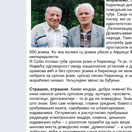
Мораћемо.
ћирилици док
поводљив нар
туђе. Своје п
писму, ми с
идентитетско
„Латинизациј
Доживљавамо
народа. Тамо
употребу диј
прогласили е
500 језика. Ко зна колико су језика убили у Африци 
империјалисти.
И Срби полако губе српски језик и ћирилицу. То је, 
Највећу одговорност имају националне установе и д
храмова већ и без српског језика и ћирилице не мож
небриге за српски језик, српско писмо ћирилицу, и 
мораћемо некако. Укључујем звоно за буђење.
Страшно, страшно.
Какви медији, добри човече! К
неки наносе штете српском роду, култури, просвети,
политици, дипломатији – то је да не поверујеш. Зна
што знам. Био сам новинар, главни уредник; бавио 
уређивањем књига; сарађивао са штампаријама,
издавачима. Оптужисмо и распустисмо пређашње
редакције електронских медија, новина, цењених
издавачких кућа – с разлогом тражећи од њих више.
њихова места доведосмо нове „дужноснике” – и шта
добисмо: веће и загриженије слуге власти и странак