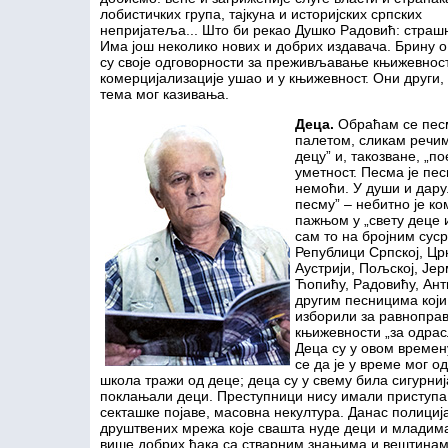
лобистичких група, тајкуна и историјских српских
непријатеља... Што би рекао Душко Радовић: страш
Има још неколико нових и добрих издавача. Брину о 
су своје одговорности за преживљавање књижевност
комерцијализације ушао и у књижевност. Они други,
тема мог казивања.
Деца
.
Обраћам се песм
палетом, сликам речим
децу” и, такозване, „п
уметност. Песма је пес
немоћи. У души и дару
песму” – небитно је к
пажњом у „свету деце и
сам то на бројним сус
Републици Српској, Црн
Аустрији, Пољској, Јер
Ћопићу, Радовићу, Ант
другим песницима који
изборили за равноправ
књижевности „за одрас
Деца су у овом време
се да је у време мог 
школа тражи од деце; деца су у свему била сигурн
поклањали деци. Преступници нису имали приступа
секташке појаве, масовна некултура. Данас полициј
друштвених мрежа које свашта нуде деци и младима
више добрих ђака са стварним знањима и вештинама