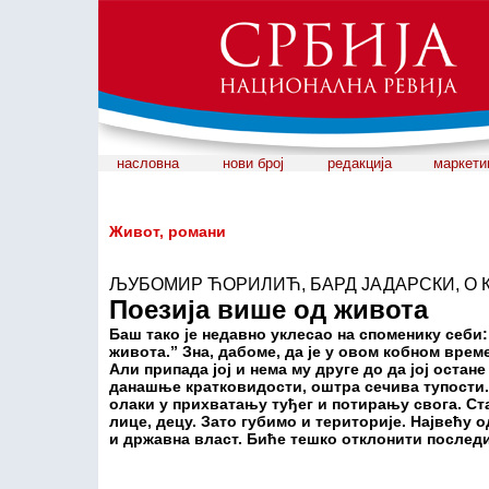
насловна
нови број
редакција
маркети
Живот, романи
ЉУБОМИР ЋОРИЛИЋ, БАРД ЈАДАРСКИ, О К
Поезија више од живота
Баш тако је недавно уклесао на споменику себи:
живота.” Зна, дабоме, да је у овом кобном врем
Али припада јој и нема му друге до да јој оста
данашње кратковидости, оштра сечива тупости
олаки у прихватању туђег и потирању свога. Ста
лице, децу. Зато губимо и територије. Највећу
и државна власт. Биће тешко отклонити послед