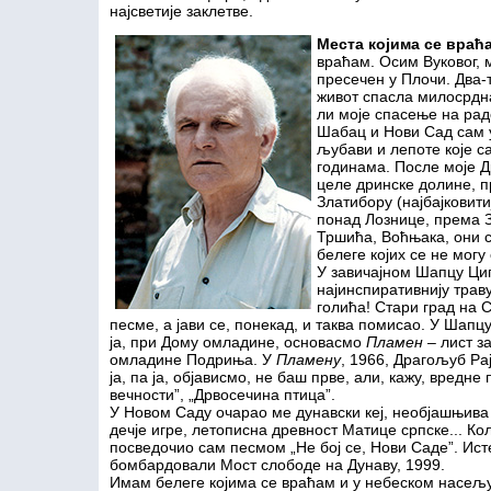
најсветије заклетве.
Места којима се враћ
враћам. Осим Вуковог, 
пресечен у Плочи. Два-
живот спасла милосрдна
ли моје спасење на радо
Шабац и Нови Сад сам у
љубави и лепоте које с
годинама. После моје Д
целе дринске долине, п
Златибору (најбајковити
понад Лознице, према З
Тршића, Воћњака, они с
белеге којих се не могу
У завичајном Шапцу Ци
најинспиративнију трав
голића! Стари град на 
песме, а јави се, понекад, и таква помисао. У Шапц
ја, при Дому омладине, основасмо
Пламен
– лист з
омладине Подриња. У
Пламену
, 1966, Драгољуб Ра
ја, па ја, објависмо, не баш прве, али, кажу, вредне
вечности”, „Дрвосечина птица”.
У Новом Саду очарао ме дунавски кеј, необјашњива б
дечје игре, летописна древност Матице српске... Ко
посведочио сам песмом „Не бој се, Нови Саде”. Исте
бомбардовали Мост слободе на Дунаву, 1999.
Имам белеге којима се враћам и у небеском насељу.