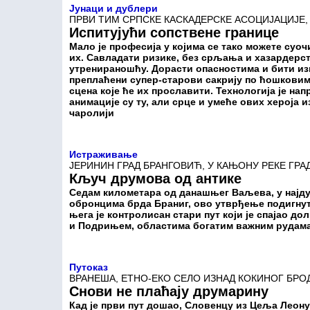
Јунаци и дублери
ПРВИ ТИМ СРПСКЕ КАСКАДЕРСКЕ АСОЦИЈАЦИЈЕ,
Испитујући сопствене границе
Мало је професија у којима се тако можете суо
их. Савладати ризике, без срљања и хазардерст
утренираношћу. Дорасти опасностима и бити из
преплаћени супер-старови сакрију по ћошковима
сцена које ће их прославити. Технологија је на
анимације су ту, али срце и умеће ових хероја 
чаролији
Истраживање
ЈЕРИНИН ГРАД БРАНГОВИЋ, У КАЊОНУ РЕКЕ ГРА
Кључ друмова од антике
Седам километара од данашњег Ваљева, у најд
обронцима брда Браниг, ово утврђење подигнуто 
њега је контролисан стари пут који је спајао 
и Подрињем, областима богатим важним рудам
Путоказ
ВРАНЕША, ЕТНО-ЕКО СЕЛО ИЗНАД КОКИНОГ БРО
Снови не плаћају друмарину
Кад је први пут дошао, Словенцу из Цеља Леону