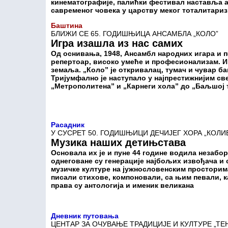
кинематографије, палићки фестивал наставља 
савременог човека у царству меког тоталитариз
Баштина
БЛИЖИ СЕ 65. ГОДИШЊИЦА АНСАМБЛА „КОЛО”
Игра изашла из нас самих
Од оснивања, 1948, Ансамбл народних игара и п
репертоар, високо умеће и професионализам. И
земаља. „Коло” је откривалац, тумач и чувар б
Тријумфално је наступало у најпрестижнијим с
„Метрополитена” и „Карнеги хола” до „Баљшој т
Расадник
У СУСРЕТ 50. ГОДИШЊИЦИ ДЕЧИЈЕГ ХОРА „КОЛИ
Музика наших детињстава
Основала их је и пуне 44 године водила незабо
однеговане су генерације најбољих извођача и 
музичке културе на јужнословенским просторима
писали стихове, компоновали, са њим певали, к
права су антологија и именик великана
Дневник путовања
ЦЕНТАР ЗА ОЧУВАЊЕ ТРАДИЦИЈЕ И КУЛТУРЕ „ТЕ