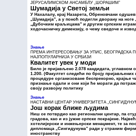
ЈЕРУСАЛИМСКОМ АНСАМБЛУ „ШОРАШИМ”
Шумадија у Светој земљи
У Нахалалу, крај Назарета, Обреновчани одуше
„Шумадија”, а у поноћ подигли дворану на ноге
„Дубочким краљицама” и другим српским играма 
ходочасничку димензију, о чему сведоче и изво
Знање
ПРЕМА ИНТЕРЕСОВАЊУ ЗА УПИС, БЕОГРАДСКА 
НАЈПОПУЛАРНИЈА У СРБИЈИ
Квалитет увек у моди
Било је пријављено 2.078 кандидата, углавном 
1.200. (Факултет следећи по броју пријављених 
процедуре организоване беспрекорно, крајње ч
признање одали и они који ће морати да потраж
своју развојну политику
Знање
НАСТАВНИ ЦЕНТАР УНИВЕРЗИТЕТА „СИНГИДУНУ
Још корак ближе људима
Ниш се потврдио као регионални центар, па сту
градова, као и из јужне српске покрајине. Најве
хотелијерски и инжењерски менаџмент, те за по
дипломаца „Сингидунума” ради у страним фирмам
иностранству