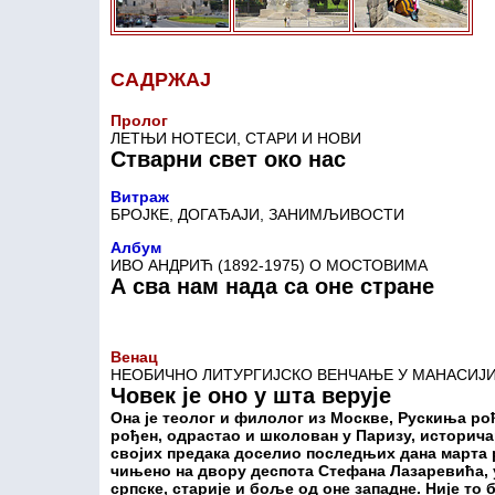
САДРЖАЈ
Пролог
ЛЕТЊИ НОТЕСИ, СТАРИ И НОВИ
Стварни свет око нас
Витраж
БРОЈКЕ, ДОГАЂАЈИ, ЗАНИМЉИВОСТИ
Албум
ИВО АНДРИЋ (1892-1975) О МОСТОВИМА
А сва нам нада са оне стране
Венац
НЕОБИЧНО ЛИТУРГИЈСКО ВЕНЧАЊЕ У МАНАСИЈИ
Човек је оно у шта верује
Она је теолог и филолог из Москве, Рускиња ро
рођен, одрастао и школован у Паризу, историча
својих предака доселио последњих дана марта ра
чињено на двору деспота Стефана Лазаревића, у
српске, старије и боље од оне западне. Није 