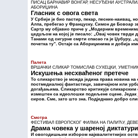
ПИСАЦ БАРНАВИР ВОНГАР, НЕСУЂЕНИ АУСТРАЛИ
АБОРИЏИНА
Гласник с овога света
У Србији је био пастир, пекар, песник-наивац, но
Алпа, пребегао у Француску. Симон де Бовоар зв
Сартр му објавио приче у „Модерним временима”
цедуљом на којој је писало: „Овај човек тврди 
Танами од сигурне смрти спасао га је Џубуру, „ц
почетка ту”. Остаје са Абориџинима и добија име
Палета
ВРШАЧКИ СЛИКАР ТОМИСЛАВ СУХЕЦКИ, УМЕТНИ
Искушења несхваћеног претече
То сликарство је можда једина права новина на 
постмедиалној фантастици, завичајном или урб
догађањима. Сликарство критикује сликарским 
измештен са идеолошки подељене сцене. Једак је
сиров. Сме, зато што зна. Подједнако добро сл
Смотра
ФЕСТИВАЛ ЕВРОПСКОГ ФИЛМА НА ПАЛИЋУ, ДЕВ
Драма човека у шареној диктатури
И овогодишњим избором најквалитетнијих ост