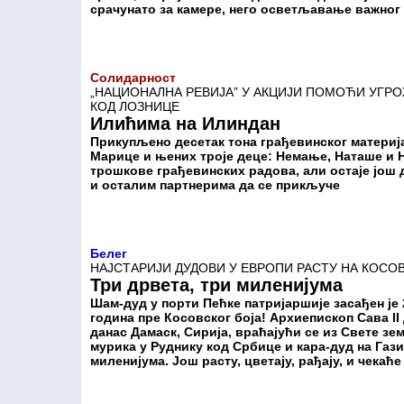
срачунато за камере, него осветљавање важног 
Солидарност
„НАЦИОНАЛНА РЕВИЈА” У АКЦИЈИ ПОМОЋИ УГР
КОД ЛОЗНИЦЕ
Илићима на Илиндан
Прикупљено десетак тона грађевинског материја
Марице и њених троје деце: Немање, Наташе и 
трошкове грађевинских радова, али остаје још 
и осталим партнерима да се прикључе
Белег
НАЈСТАРИЈИ ДУДОВИ У ЕВРОПИ РАСТУ НА КОСО
Три дрвета, три миленијума
Шам-дуд у порти Пећке патријаршије засађен је 
година пре Косовског боја! Архиепископ Сава II
данас Дамаск, Сирија, враћајући се из Свете з
мурика у Руднику код Србице и кара-дуд на Гази
миленијума. Још расту, цветају, рађају, и чекаће