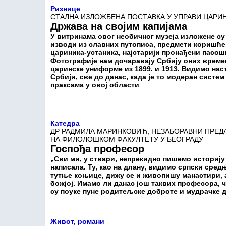
Ризнице
СТАЛНА ИЗЛОЖБЕНА ПОСТАВКА У УПРАВИ ЦАРИН
Држава на својим капијама
У витринама овог необичног музеја изложене су 
изводи из славних путописа, предмети коришће
цариника-устаника, најстарији пронађени пасоши
Фотографије нам дочаравају Србију оних времен
царинске униформе из 1899. и 1913. Видимо нас
Србији, све до данас, када је то модеран систе
праксама у овој области
Катедра
ДР РАДМИЛА МАРИНКОВИЋ, НЕЗАБОРАВНИ ПРЕ
НА ФИЛОЛОШКОМ ФАКУЛТЕТУ У БЕОГРАДУ
Госпођа професор
„Сви ми, у ствари, непрекидно пишемо историју 
написала. Ту, као на длану, видимо српски сред
тутње коњице, дижу се и живопишу манастири, а
божјој. Имамо ли данас још таквих професора, ч
су поуке пуне родитељске доброте и мудрачке 
Живот, романи