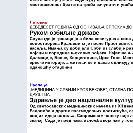
многовековног братства треба сачувати и увећ
Летопис
ДЕВЕДЕСЕТ ГОДИНА ОД ОСНИВАЊА СРПСКИХ Д
Руком озбиљне државе
Свуда где је граница још била несигурна а нов
новостворена Краљевина је после Првог светс
насеља. Имања су добијали Срби из слабије ра
војсци и породице њихових рођака. Највише њих
Далмације, Босне, Херцеговине, Црне Горе. Мес
српске историје, а житељи се и данас одликуј
оданошћу отаџбини
Наслеђе
„МЕДИЦИНА У СРБИЈИ КРОЗ ВЕКОВЕ”, СТАЛНА П
ДРУШТВА
Здравље је део националне култу
Од светосавских медицинских начела из XII ве
Радовића и других постмодерних достигнућа, с
својих идеја водиља. Савременом човеку није ла
значај. Сада је пред нама изложба која нам у т