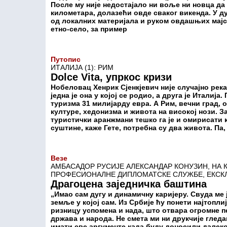
После му није недостајало ни воље ни новца да 
километара, долазећи овде сваког викенда. У д
од локалних материјала и руком овдашњих мајст
етно-село, за пример
Путопис
ИТАЛИЈА (1): РИМ
Dolce Vita, упркос кризи
Нобеловац Хенрик Сјенкјевич није случајно рек
једна је она у којој се родио, а друга је Италиј
туризма 31 милијарду евра. А Рим, вечни град, 
културе, хедонизма и живота на високој нози. 
туристички аранжмани тешко га је и омирисати
суштине, каже Гете, потребна су два живота. Па
Везе
АМБАСАДОР РУСИЈЕ АЛЕКСАНДАР КОНУЗИН, НА К
ПРОФЕСИОНАЛНЕ ДИПЛОМАТСКЕ СЛУЖБЕ, ЕКСКЛ
Драгоцена заједничка баштина
„Имао сам дугу и динамичну каријеру. Свуда ме
земље у којој сам. Из Србије ћу понети најтопли
ризницу успомена и нада, што отвара огромне 
држава и народа. Не смета ми ни друкчије глед
имати све аргументе када буду доносили далек