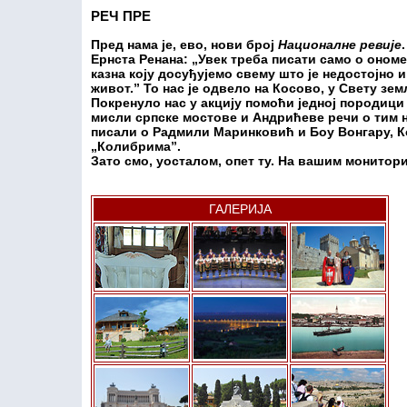
РЕЧ ПРЕ
Пред нама је, ево, нови број
Националне ревије
Ернста Ренана: „Увек треба писати само о оном
казна коју досуђујемо свему што је недостојно
живот.” То нас је одвело на Косово, у Свету зе
Покренуло нас у акцију помоћи једној породици
мисли српске мостове и Андрићеве речи о тим 
писали о Радмили Маринковић и Боу Вонгару, К
„Колибрима”.
Зато смо, уосталом, опет ту. На вашим монитор
ГАЛЕРИЈА