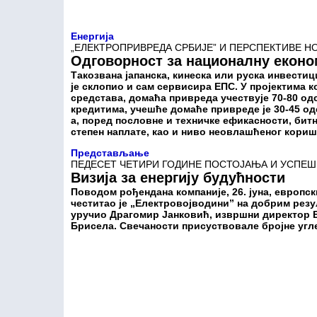
Енергија
„ЕЛЕКТРОПРИВРЕДА СРБИЈЕ” И ПЕРСПЕКТИВЕ Н
Одговорност за националну еконо
Такозвана јапанска, кинеска или руска инвестиц
је склопио и сам сервисира ЕПС. У пројектима 
средстава, домаћа привреда учествује 70-80 одс
кредитима, учешће домаће привреде је 30-45 од
а, поред пословне и техничке ефикасности, битн
степен наплате, као и ниво неовлашћеног кори
Представљање
ПЕДЕСЕТ ЧЕТИРИ ГОДИНЕ ПОСТОЈАЊА И УСПЕШ
Визија за енергију будућности
Поводом рођендана компаније, 26. јуна, европск
честитао је „Електровојводини” на добрим резул
уручио Драгомир Јанковић, извршни директор Е
Брисела. Свечаности присуствовале бројне угл