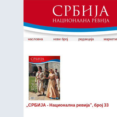
насловна
нови број
редакција
маркети
„СРБИЈА - Национална ревија”, број 33