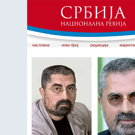
насловна
нови број
редакција
маркети