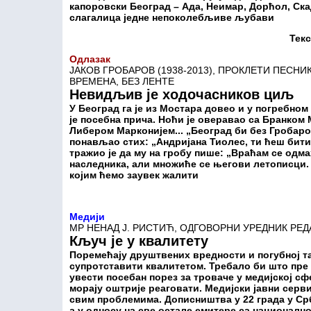
капоровски Београд – Ада, Неимар, Дорћол, Ска
слагалица једне непоколебљиве љубави
Текс
Одлазак
ЈАКОВ ГРОБАРОВ (1938-2013), ПРОКЛЕТИ ПЕСН
ВРЕМЕНА, БЕЗ ЛЕНТЕ
Невидљив је ходочасников циљ
У Београд га је из Мостара довео и у погребно
је посебна прича. Ноћи је оверавао са Бранко
Либером Марконијем... „Београд би без Гробаро
понављао стих: „Андријана Тиолес, ти ћеш бити 
тражио је да му на гробу пише: „Враћам се одма
наследника, али множиће се његови летописци. 
којим ћемо заувек жалити
Медији
МР НЕНАД Ј. РИСТИЋ, ОДГОВОРНИ УРЕДНИК РЕ
Кључ је у квалитету
Поремећају друштвених вредности и погубној т
супротставити квалитетом. Требало би што пре 
увести посебан порез за троваче у медијској сф
морају оштрије реаговати. Медијски јавни серви
свим проблемима. Дописништва у 22 града у Ср
а у односу на све остале емитере са национал