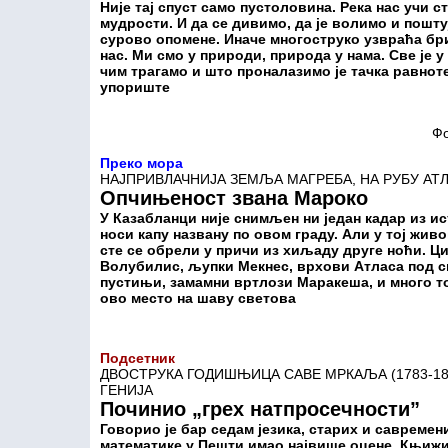
Није тај спуст само пустоловина. Река нас учи
мудрости. И да се дивимо, да је волимо и пошт
сурово опомене. Иначе многоструко узвраћа б
нас. Ми смо у природи, природа у нама. Све је у
чим трагамо и што проналазимо је тачка равно
упориште
Фо
П
реко мора
НАЈПРИВЛАЧНИЈА ЗЕМЉА МАГРЕБА, НА РУБУ АТЛ
Опчињеност звана Мароко
У Казабланци није снимљен ни један кадар из и
носи капу названу по овом граду. Али у тој жи
сте се обрели у причи из хиљаду друге ноћи. Ци
Волубилис, љупки Мекнес, врхови Атласа под сне
пустињи, замамни вртлози Маракеша, и много то
ово место на шаву светова
Подсетник
ДВОСТРУКА ГОДИШЊИЦА САВЕ МРКАЉА (1783-18
ГЕНИЈА
Починио „грех натпросечности”
Говорио је бар седам језика, старих и савремен
математике у Пешти имао највише оцене. Књижи