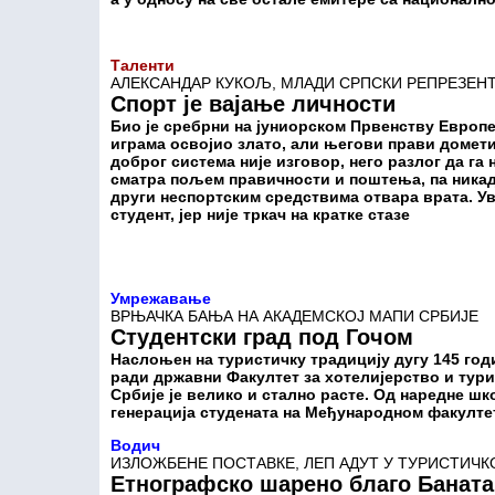
Таленти
АЛЕКСАНДАР КУКОЉ, МЛАДИ СРПСКИ РЕПРЕЗЕН
Спорт је вајање личности
Био је сребрни на јуниорском Првенству Евро
играма освојио злато, али његови прави домети,
доброг система није изговор, него разлог да г
сматра пољем правичности и поштења, па никада 
други неспортским средствима отвара врата. Уве
студент, јер није тркач на кратке стазе
Умрежавање
ВРЊАЧКА БАЊА НА АКАДЕМСКОЈ МАПИ СРБИЈЕ
Студентски град под Гочом
Наслоњен на туристичку традицију дугу 145 год
ради државни Факултет за хотелијерство и тур
Србије је велико и стално расте. Од наредне шк
генерација студената на Међународном факулте
Водич
ИЗЛОЖБЕНЕ ПОСТАВКЕ, ЛЕП АДУТ У ТУРИСТИЧК
Етнографско шарено благо Баната