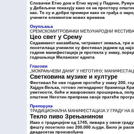
Словачки Етно дом и Етно музеј у Падини, Румун
у Дебељачи показују како се на простору општ
нас. То су и добри примери како се грађа о нар
учинити елементом нових времена
Окупљања
СРЕМСКОМИТРОВАЧКИ МЕЂУНАРОДНИ ФЕСТИВАЛ
Цео свет у Срему
Седамнаест ансамбала, четрнаест земаља, три ко
посетилаца учинили су фестивал једним од најз
године манифестација је протекла у знаку, поре
годишњице Миланског едикта
Гласови
„МОКРАЊЧЕВИ ДАНИ” У НЕГОТИНУ, МАНИФЕСТАЦ
Светковина музике и културе
Фестивал ће ове године протећи у знаку 200. 
Хајдук-Вељка, готово легендарног браниоца Кра
уметности, биће и жанровских проширења, попут
општине Неготин припрема своје пратеће прогр
Препорука
ТРАДИЦИОНАЛНА МАНИФЕСТАЦИЈА У ГРАДУ НА БЕ
Текло пиво Зрењанином
Иако с традицијом од 1745, пивара у овом граду
фешту посетило око 200.000 људи. Било је расп
двадесетак произвођача