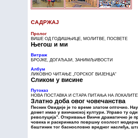
САДРЖАЈ
Пролог
ВИШЕ ОД ГОДИШЊИЦЕ, МОЛИТВЕ, ПОСВЕТЕ
Његош и ми
Витраж
БРОЈКЕ, ДОГАЂАЈИ, ЗАНИМЉИВОСТИ
Албум
ЛИКОВНО ЧИТАЊЕ „ГОРСКОГ ВИЈЕНЦА”
Сликом у висине
Путоказ
НОВА ПОСТАВКА И СТАРА ПИТАЊА НА ЛОКАЛИТЕ
Златно доба овог човечанства
Песник Овидије је то време златом опточио. Нау
домет имао у винчанској култури. Управо ту оди
револуција”. Откривање Винче драматично је п
човека и раскринкало површну охолост модерни
баштиник тог баснословно вредног наслеђа, шт