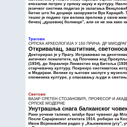
епохални потрес у српску науку и културу. Насл
језичког система подигао је залагања Венцлови
битно што ће доцније заокружити Вук Караџић.
тешко је поднео три велика прелома у свом живот
бечкој „душевној болници”, али се не зна како ни
Трагови
СРПСКА АРХЕОЛОГИЈА У 150 ПРИЧА: ДР МИОДРАГ 
Откривалац, заштитник, светонос
Докторирао је у Прагу. Истраживао на десетинам
античких локалитета, од Плочника код Прокупља
(1934), до Хераклеје Линкестис код Битоља (193
старчевачку културу. Покренуо систематска ис
и Медијани. Велике су његове заслуге у музеол
споменика културе, у спасавању људи и свети
Светови
ВАЈАР СРЕТЕН СТОЈАНОВИЋ, ПРОФЕСОР И АКА
СРПСКЕ МОДЕРНЕ
Унутрашња снага балканског чове
Рано уочени таленат, млађи брат чувеног др Мл
После Сарајевског атентата 1914. робијао са К
Ивом Војиновићем радио у „Књижевном југу”, уч