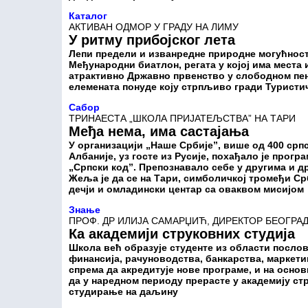
Каталог
АКТИВАН ОДМОР У ГРАДУ НА ЛИМУ
У ритму прибојског лета
Лепи предели и изванредне природне могућност
Међународни биатлон, регата у којој има места 
атрактивно Државно првенство у слободном пењ
елемената понуде коју стрпљиво гради Туристи
Сабор
ТРИНАЕСТА „ШКОЛА ПРИЈАТЕЉСТВА” НА ТАРИ
Међа нема, има састајања
У организацији „Наше Србије”, више од 400 српс
Албаније, уз госте из Русије, похађало је прогр
„Српски код”. Препознавало себе у другима и др
Жеља је да се на Тари, симболичкој тромеђи Срб
дечји и омладински центар са оваквом мисијом
Знање
ПРОФ. ДР ИЛИЈА САМАРЏИЋ, ДИРЕКТОР БЕОГРА
Ка академији струковних студија
Школа већ образује студенте из области посло
финансија, рачуноводства, банкарства, маркетин
спрема да акредитује нове програме, и на основ
да у наредном периоду прерасте у академију ст
студирање на даљину