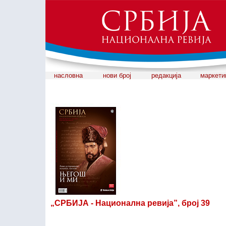
насловна
нови број
редакција
маркети
„СРБИЈА - Национална ревија”, број 39