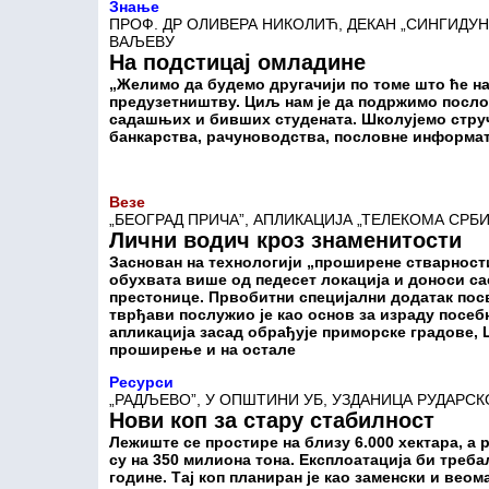
Знање
ПРОФ. ДР ОЛИВЕРА НИКОЛИЋ, ДЕКАН „СИНГИДУ
ВАЉЕВУ
На подстицај омладине
„Желимо да будемо другачији по томе што ће н
предузетништву. Циљ нам је да подржимо посло
садашњих и бивших студената. Школујемо стру
банкарства, рачуноводства, пословне информати
Везе
„БЕОГРАД ПРИЧА”, АПЛИКАЦИЈА „ТЕЛЕКОМА СРБИ
Лични водич кроз знаменитости
Заснован на технологији „проширене стварности
обухвата више од педесет локација и доноси са
престонице. Првобитни специјални додатак пос
тврђави послужио је као основ за израду посебн
апликација засад обрађује приморске градове, 
проширење и на остале
Ресурси
„РАДЉЕВО”, У ОПШТИНИ УБ, УЗДАНИЦА РУДАРСК
Нови коп за стару стабилност
Лежиште се простире на близу 6.000 хектара, а
су на 350 милиона тона. Експлоатација би треба
године. Тај коп планиран је као заменски и вео