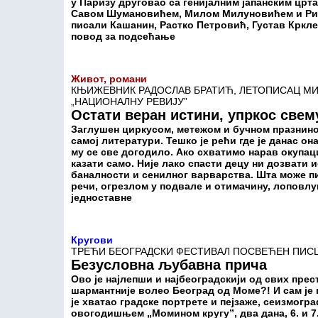
у Паризу друговао са генијалним јапанским црт
Савом Шумановићем, Милом Милуновићем и Рис
писали Кашанин, Растко Петровић, Густав Крклец
повод за подсећање
Живот, романи
КЊИЖЕВНИК РАДОСЛАВ БРАТИЋ, ЛЕТОПИСАЦ МИ
„НАЦИОНАЛНУ РЕВИЈУ”
Остати веран истини, упркос свем
Заглушен циркусом, метежом и бучном празнино
самој литератури. Тешко је рећи где је данас о
му се све догодило. Ако схватимо нарав окупаци
казати само. Није лако спасти децу ни дозвати 
баналности и сенилног варварства. Шта може пи
речи, огрезлом у подвале и отимачину, лоповлу
једноставне
Кругови
ТРЕЋИ БЕОГРАДСКИ ФЕСТИВАЛ ПОСВЕЋЕН ПИСЦУ
Безусловна љубавна прича
Ово је најлепши и најбеоградскији од свих прес
шармантније волео Београд од Моме?! И сам је г
је хватао градске портрете и пејзаже, сеизмогр
овогодишњем „Момином кругу”, два дана, 6. и 7