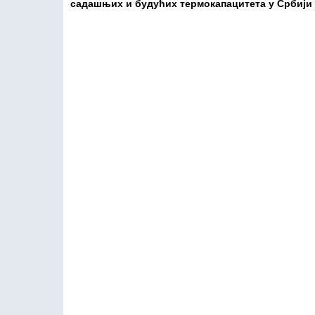
садашњих и будућих термокапацитета у Србији