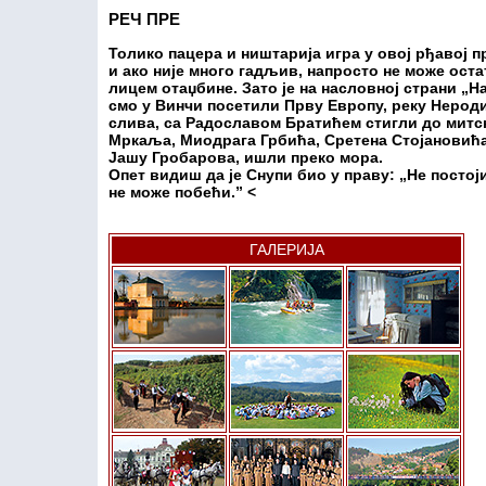
РЕЧ ПРЕ
Толико пацера и ништарија игра у овој рђавој п
и ако није много гадљив, напросто не може оста
лицем отаџбине. Зато је на насловној страни „
смо у Винчи посетили Прву Европу, реку Нероди
слива, са Радославом Братићем стигли до митс
Мркаља, Миодрага Грбића, Сретена Стојановића
Јашу Гробарова, ишли преко мора.
Опет видиш да је Снупи био у праву: „Не посто
не може побећи.” <
ГАЛЕРИЈА