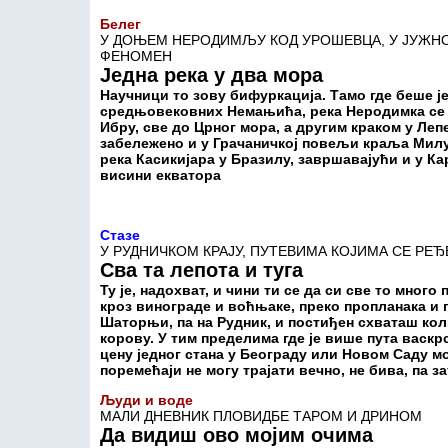
Белег
У ДОЊЕМ НЕРОДИМЉУ КОД УРОШЕВЦА, У ЈУЖНО
ФЕНОМЕН
Једна река у два мора
Научници то зову бифуркација. Тамо где беше 
средњовековних Немањића, река Неродимка се р
Ибру, све до Црног мора, а другим краком у Лепе
забележено и у Грачаничкој повељи краља Милу
река Касикијара у Бразилу, завршавајући и у Ка
висини екватора
Стазе
У РУДНИЧКОМ КРАЈУ, ПУТЕВИМА КОЈИМА СЕ РЕЂ
Сва та лепота и туга
Ту је, надохват, и чини ти се да си све то много
кроз винограде и воћњаке, преко пропланака и 
Шаторњи, па на Рудник, и постиђен схваташ кол
корову. У тим пределима где је више пута васкр
цену једног стана у Београду или Новом Саду мо
поремећаји не могу трајати вечно, не бива, па з
Људи и воде
МАЛИ ДНЕВНИК ПЛОВИДБЕ ТАРОМ И ДРИНОМ
Да видиш ово мојим очима