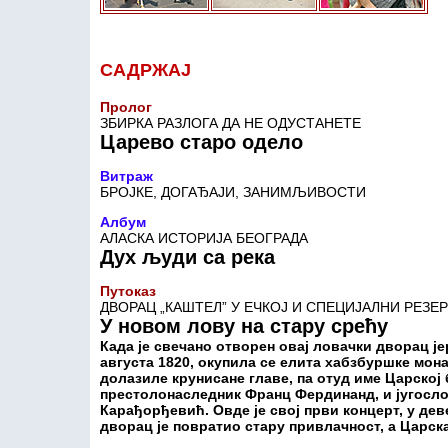
САДРЖАЈ
Пролог
ЗБИРКА РАЗЛОГА ДА НЕ ОДУСТАНЕТЕ
Царево старо одело
Витраж
БРОЈКЕ, ДОГАЂАЈИ, ЗАНИМЉИВОСТИ
Албум
АЛАСКА ИСТОРИЈА БЕОГРАДА
Дух људи са река
Путоказ
ДВОРАЦ „КАШТЕЛ” У ЕЧКОЈ И СПЕЦИЈАЛНИ РЕЗЕР
У новом лову на стару срећу
Када је свечано отворен овај ловачки дворац је
августа 1820, окупила се елита хабзбуршке монар
долазиле крунисане главе, па отуд име Царској
престолонаследник Франц Фердинанд, и југосл
Карађорђевић. Овде је свој први концерт, у дев
дворац је повратио стару привлачност, а Царска