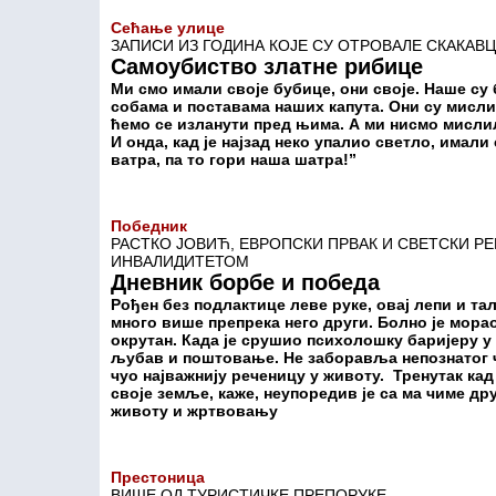
Сећање улице
ЗАПИСИ ИЗ ГОДИНА КОЈЕ СУ ОТРОВАЛЕ СКАКАВ
Самоубиство златне рибице
Ми смо имали своје бубице, они своје. Наше су
собама и поставама наших капута. Они су мисл
ћемо се изланути пред њима. А ми нисмо мислили
И онда, кад је најзад неко упалио светло, имал
ватра, па то гори наша шатра!”
Победник
РАСТКО ЈОВИЋ, ЕВРОПСКИ ПРВАК И СВЕТСКИ Р
ИНВАЛИДИТЕТОМ
Дневник борбе и победа
Рођен без подлактице леве руке, овај лепи и та
много више препрека него други. Болно је морао
окрутан. Када је срушио психолошку баријеру у
љубав и поштовање. Не заборавља непознатог чо
чуо најважнију реченицу у животу. Тренутак к
своје земље, каже, неупоредив је са ма чиме др
животу и жртвовању
Престоница
ВИШЕ ОД ТУРИСТИЧКЕ ПРЕПОРУКЕ