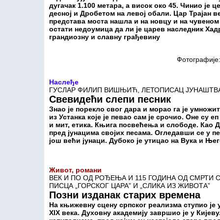
дугачак 1.100 метара, а висок око 45. Чинио је 
десној и Дробетом на левој обали. Цар Трајан 
представа моста нашла и на новцу и на чувеном 
остати недоумица да ли је царев наследник Хад
грандиозну и славну грађевину
Фотографије:
Наслеђе
ГУСЛАР ФИЛИП ВИШЊИЋ, ЛЕТОПИСАЦ ЈУНАШТВ
Свевидећи слепи песник
Знао је порекло свог дара и морао га је умножи
из Устанка које је певао сам је срочио. Оне су 
и мит, етика. Књига посвећења и слободе. Као 
пред јунацима својих песама. Огледавши се у п
још већи јунаци. Дубоко је утицао на Вука и Ње
Живот, романи
ВЕК И ПО ОД РОЂЕЊА И 115 ГОДИНА ОД СМРТИ С
ПИСЦА „ГОРСКОГ ЦАРА” И „СЛИКА ИЗ ЖИВОТА”
Позни изданак старих времена
На књижевну сцену српског реализма ступио је 
XIX века. Духовну академију завршио је у Кијеву