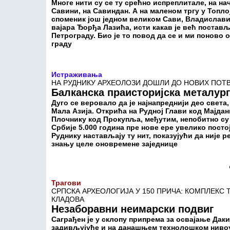
Многе нити су се ту срећно испреплитале, на на
Савини, на Савиндан. А на маленом тргу у Топлој
споменик још једном великом Сави, Владиславић
вајара Ђорђа Лазића, исти какав је већ постав
Петрограду. Био је то повод да се и ми поново
граду
Истраживања
НА РУДНИКУ АРХЕОЛОЗИ ДОШЛИ ДО НОВИХ ПОТ
Балканска праисторијска металург
Дуго се веровало да је најнапреднији део света,
Мала Азија. Открића на Рудној Глави код Мајда
Плочнику код Прокупља, међутим, непобитно су
Србије 5.000 година пре нове ере увелико посто
Руднику настављају ту нит, показујући да није 
знању целе оновремене заједнице
Трагови
СРПСКА АРХЕОЛОГИЈА У 150 ПРИЧА: КОМПЛЕКС
КЛАДОВА
Незаборавни неимарски подвиг
Саграђен је у склопу припрема за освајање Дакиј
задивљујуће и на данашњем технолошком нивоу.