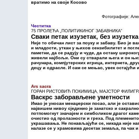
вратимо на своје Косово
Фотографије: Але
Честитка
75 ПРОЛЕЋА „ПОЛИТИКИНОГ ЗАБАВНИКА”
С
ваки петак изузетак, без изузетка
Није то обичан лист за поуку и забаву. Био је 
и младости, уткан у њихов сензибилитет и погле
паметни, да се радују и чуде, да остану широког
живели најбољи. Они су стварали њега и он њих
рачунара, компјутерских игрица, интернета, др
децу и одрасле. И сам се мењао, увек остајући и
Ars
sacra
ГОРАН РИСТОВИЋ ПОКИМИЦА, МАЈСТОР ФИЛИГР
Васкрс заборављене уметности
Имао је уносан менаџерски посао, али је остави
највишем нивоу сјединио је занатско и сакрално
потпомогнут значајем и симболиком драгог камењ
очистио од пролазности и греха. Под племенито
украшавања. Не понављајући се, никада није на
налазе се у храмовима десетак земаља, па чак 