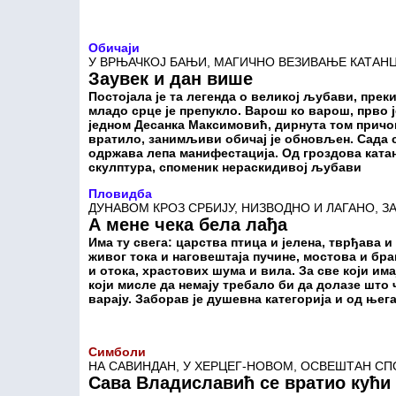
Обичаји
У ВРЊАЧКОЈ БАЊИ, МАГИЧНО ВЕЗИВАЊЕ КАТАН
Заувек и дан више
Постојала је та легенда о великој љубави, прек
младо срце је препукло. Варош ко варош, прво ј
једном Десанка Максимовић, дирнута том причом
вратило, занимљиви обичај је обновљен. Сада с
одржава лепа манифестација. Од гроздова ката
скулптура, споменик нераскидивој љубави
Пловидба
ДУНАВОМ КРОЗ СРБИЈУ, НИЗВОДНО И ЛАГАНО, З
А мене чека бела лађа
Има ту свега: царства птица и јелена, тврђава и
живог тока и наговештаја пучине, мостова и бр
и отока, храстових шума и вила. За све који имај
који мисле да немају требало би да долазе што 
варају. Заборав је душевна категорија и од њег
Симболи
НА САВИНДАН, У ХЕРЦЕГ-НОВОМ, ОСВЕШТАН С
Сава Владиславић се вратио кући