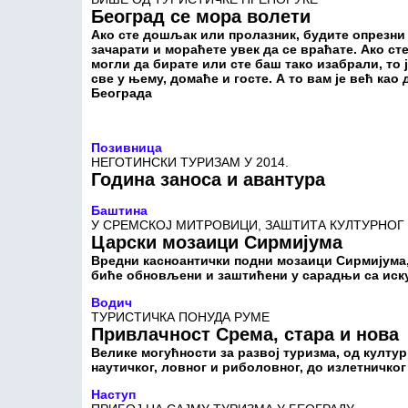
Београд се мора волети
Ако сте дошљак или пролазник, будите опрезни
зачарати и мораћете увек да се враћате. Ако ст
могли да бирате или сте баш тако изабрали, то 
све у њему, домаће и госте. А то вам је већ као
Београда
Позивница
НЕГОТИНСКИ ТУРИЗАМ У 2014.
Година заноса и авантура
Баштина
У СРЕМСКОЈ МИТРОВИЦИ, ЗАШТИТА КУЛТУРНОГ 
Царски мозаици Сирмијума
Вредни касноантички подни мозаици Сирмијума, 
биће обновљени и заштићени у сарадњи са иск
Водич
ТУРИСТИЧКА ПОНУДА РУМЕ
Привлачност Срема, стара и нова
Велике могућности за развој туризма, од култур
наутичког, ловног и риболовног, до излетничког
Наступ