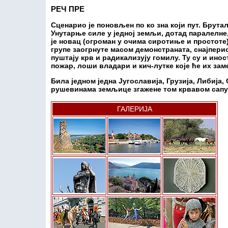
РЕЧ ПРЕ
Сценарио је поновљен по ко зна који пут. Брут
Унутарње силе у једној земљи, дотад паралелне, 
је новац (огроман у очима сиротиње и простоте
групе заогрнуте масом демонстраната, снајпери
пуштају крв и радикализују гомилу. Ту су и ино
пожар, лоши владари и кич-лутке које ће их зам
Била једном једна Југославија, Грузија, Либија, 
рушевинама земљице згажене том крвавом сап
ГАЛЕРИЈА