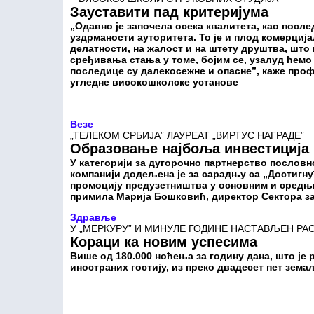
Зауставити пад критеријума
„Одавно је започела осека квалитета, као посл
уздрманости ауторитета. То је и плод комерци
делатности, на жалост и на штету друштва, што п
сређивања стања у томе, бојим се, узалуд ћемо
последице су далекосежне и опасне”, каже про
угледне високошколске установе
Везе
„ТЕЛЕКОМ СРБИЈА” ЛАУРЕАТ „ВИРТУС НАГРАДЕ”
Образовање најбоља инвестиција
У категорији за дугорочно партнерство пословн
компанији додељена је за сарадњу са „Достигн
промоцију предузетништва у основним и средњи
примила Марија Бошковић, директор Сектора за
Здравље
У „МЕРКУРУ” И МИНУЛЕ ГОДИНЕ НАСТАВЉЕН РА
Кораци ка новим успесима
Више од 180.000 ноћења за годину дана, што је р
иностраних гостију, из преко двадесет пет зема