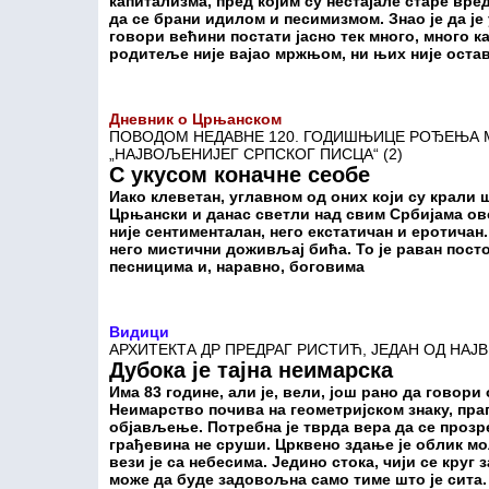
капитализма, пред којим су нестајале старе вре
да се брани идилом и песимизмом. Знао је да је 
говори већини постати јасно тек много, много ка
родитеље није вајао мржњом, ни њих није оста
Дневник о Црњанском
ПОВОДОМ НЕДАВНЕ 120. ГОДИШЊИЦЕ РОЂЕЊА М
„НАЈВОЉЕНИЈЕГ СРПСКОГ ПИСЦА“ (2)
С укусом коначне сеобе
Иако клеветан, углавном од оних који су крали
Црњански и данас светли над свим Србијама ов
није сентименталан, него екстатичан и еротичан.
него мистични доживљај бића. То је раван пост
песницима и, наравно, боговима
Видици
АРХИТЕКТА ДР ПРЕДРАГ РИСТИЋ, ЈЕДАН ОД НА
Дубока је тајна неимарска
Има 83 године, али је, вели, још рано да гово
Неимарство почива на геометријском знаку, пра
објављење. Потребна је тврда вера да се прозр
грађевина не сруши. Црквено здање је облик мо
вези је са небесима. Једино стока, чији се круг 
може да буде задовољна само тиме што је сита. 