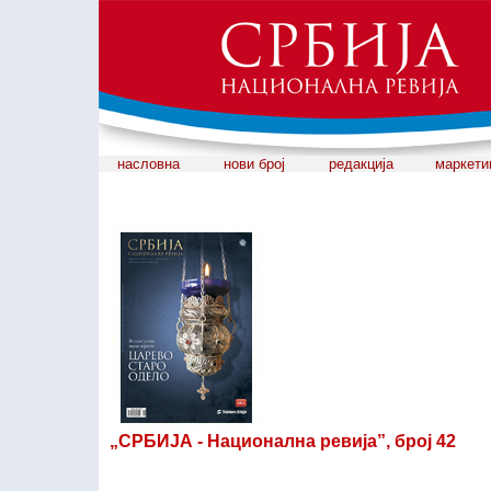
насловна
нови број
редакција
маркети
„СРБИЈА - Национална ревија”, број 42