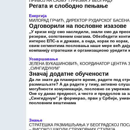
ПРИБОЈ НА САЈМУ ТУРИЗМА У БЕОГРАДУ
Регата и слободно пењање
Енергија
МИЛОРАД ГРЧИЋ, ДИРЕКТОР РУДАРСКОГ БАСЕНА 
Одговорили
на пословне изазов
е
„У кризи коју смо наследили, знали смо да пр
резерви, сопственим снагама. Обезбедити конт
интерес ЕПС-а и државе, а онда, корак по корак,
свим сегментима пословања наше мере већ дају
компанију стратешки и организационо уредити 
Усавршавање
ЈЕЛЕНА ВУКАШИНОВИЋ, КООРДИНАТОР ЦЕНТРА 
„СИНГИДУНУМ”
Значај додатне обучености
Да ли знате да планирате време, радите под ст
размишљате? А да радите у тиму, активно слуша
могућности комуникације, пословно се умрежават
Оне су данас предност, а често и предуслов за
„Сингидунум” је формирао, први у Србији, уни
пословним вештинама
Знање
СТРАТЕШКА РАЗМИШЉАЊА У БЕОГРАДСКОЈ ПОС
– ВИСОКОЈ ШКОЛИ СТРУКОВНИХ СТУДИЈА