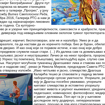
кијег Београђанина”. Други пут
 одласка ка вишим станицама
било у галерији „Прогрес”, у јуну
ложбу
Витез Светлосног Реда
,
мбра 2016, Галерија РТС-а нам је
едан од најзначајнијих ликовних
х година. Са културно-
ово је и узорни чин принципијелности, самосвести и храбрости, пра
а диверзија под невидљивим оловним оклопом тужног протектората
дрешит, изричит, беспоговоран, али не и назлобрз. Умео је и да
разлоге, па да настави да их коренито побија. Био је буран, обилат
 двојако. И као онај који се појавом истиче, и као онај који добро
м придевом служили наши стари. (...) Из далека сам га доживљавао 
решљивог, јасног и неустрашивог. Личио је на неког профета, пророк
..) Упркос тој помпезној, бљештавој, заслепљујућој аури, слутио сам
ња. Насупрот могућном тумачењу Драгошевог лика и ставова као по
ан и надасве свој”, рекао је Никола Мирков, председник Савета РТС
а отварању изложбе. „Иако читљиво и јасно, сликарство
Драгоша
Калајића тешко је спаковати у ладицу велике
лабораторије српске уметности. Упориште, р
коју је Драгош посебно уважавао, упориште
његовог сликарства је истоветно упоришту
његовог живота и укупног књижевног, уредничк
педагошког, новинарског, философског, медиј
и јавног деловања. Поп-арт га је у његовом
доследном лету додирнуо, хиперреализам
окрзнуо, прошао је пре кроз стриподеличну н