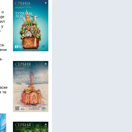
 о
ује
тил
 у
и
са
мени
а-
вске
и те