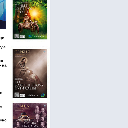
ици
ује
ог
о на
и
де
им
пуно