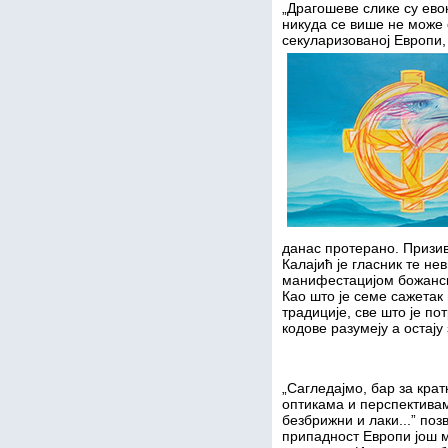
„Драгошеве слике су ев
никуда се више не може с
секуларизованој Европи,
данас протерано. Призив
Калајић је гласник те н
манифестацијом божанско
Као што је семе сажетак 
традиције, све што је пот
кодове разумеју а остају
„Сагледајмо, бар за кратк
оптикама и перспектива
безбрижни и лаки...” поз
припадност Европи још 