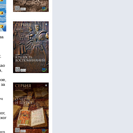
ва
,
као
а,
зе,
 за
еч
ог,
ског
его