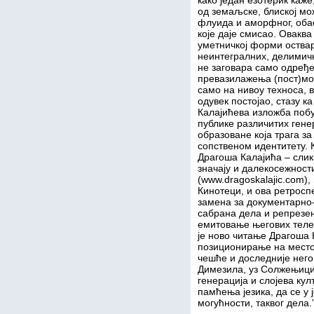
како један езотерик каже
од земаљске, блиској мо
флуида и аморфног, оба
које даје смисао. Оваква
уметничкој форми оствар
неинтегралних, делимич
не заговара само одређе
превазилажења (пост)мо
само на нивоу техноса, ве
одувек постојао, стазу ка
Калајићева изложба поб
публике различитих гене
образоване која трага 
сопственом идентитету. 
Драгоша Калајића – слик
значају и далекосежности
(www.dragoskalajic.com),
Кинотеци, и ова ретросп
замена за документарно-
сабрана дела и репрезен
емитовање његових телев
је ново читање Драгоша К
позиционирање на место 
чешће и доследније него
Димезила, уз Солжењицин
генерација и слојева кул
памћења језика, да се у 
могућности, таквог дела.