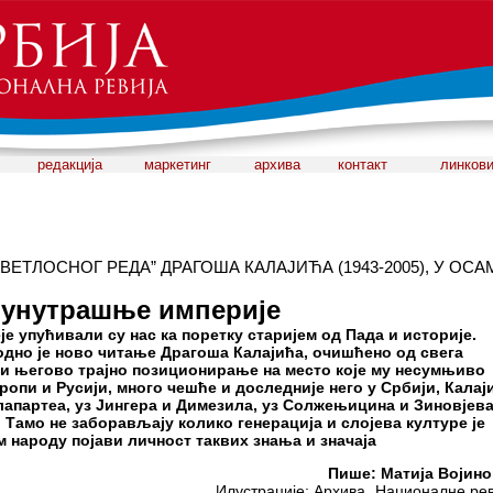
редакција
маркетинг
архива
контакт
линков
ВЕТЛОСНОГ РЕДА” ДРАГОША КАЛАЈИЋА (1943-2005), У ОСА
 унутрашње империје
е упућивали су нас ка поретку старијем од Пада и историје.
одно је ново читање Драгоша Калајића, очишћено од свега
, и његово трајно позиционирање на место које му несумњиво
ропи и Русији, много чешће и доследније него у Србији, Калај
апартеа, уз Јингера и Димезила, уз Солжењицина и Зиновјева
 Тамо не заборављају колико генерација и слојева културе је
м народу појави личност таквих знања и значаја
Пише: Матија Војин
Илустрације: Архива „Националне рев