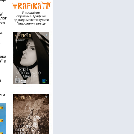
у.
У продајним
објектима
Трафике
елог
од сада можете купити
уха
Националну ревију
на
а
века
а” и
и
ути