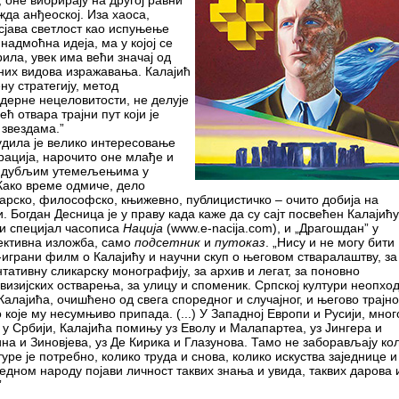
, оне вибрирају на другој равни
жда анђеоској. Иза хаоса,
сјава светлост као испуњење
 надмоћна идеја, ма у којој се
ила, увек има већи значај од
них видова изражавања. Калајић
ну стратегију, метод
дерне нецеловитости, не делује
ћ отвара трајни пут који је
 звездама.”
удила је велико интересовање
рација, нарочито оне млађе и
за дубљим утемељењима у
Како време одмиче, дело
арско, философско, књижевно, публицистичко – очито добија на
. Богдан Десница је у праву када каже да су сајт посвећен Калајићу
 и специјал часописа
Нација
(www.e-nacija.com), и „Драгошдан” у
ективна изложба, само
подсетник
и
путоказ
. „Нису и не могу бити
играни филм о Калајићу и научни скуп о његовом стваралаштву, за
тативну сликарску монографију, за архив и легат, за поновно
изијских остварења, за улицу и споменик. Српској култури неопхо
алајића, очишћено од свега споредног и случајног, и његово трајно
које му несумњиво припада. (...) У Западној Европи и Русији, мног
 у Србији, Калајића помињу уз Еволу и Малапартеа, уз Јингера и
а и Зиновјева, уз Де Кирика и Глазунова. Тамо не заборављају ко
туре је потребно, колико труда и снова, колико искуства заједнице и
једном народу појави личност таквих знања и увида, таквих дарова 
”