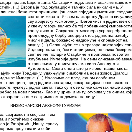
окација правих Европљана. Са старим поделама и оваквим животом
тићи. (...) Европа је под окупацијом тамних сила нихилизма. У
 лишеној божанског принципа, још само поједини уметници сведоче
светости живота. У свом
сликарству Драгош визуализ
сву аријевску космогонију. Његов чист и јединствен с
у свему говори велико
да
тој победничкој смирености
хаосу живота. Сакрална атмосфера усредсређеност
пред одсудну борбу евоцира етос јединства између
мисли и дела, божанско надахнуће и спремност на
акцију. (...) Ослањајући се на трезоре најстаријих спи
Индоевропљана, без историцизма, он слика безвре
свет вечне поларне Отаџбине и припрема повратак
изгубљене Империје духа. На овим сликама-објавам
откровењима у присуству смо сила Апсолута и
Ауторитета. Свега онога што је из овог нашег света
ајући живу Традицију, удахњујући симболима нови живот, Драгош
евидљиве Империје. (...) Налазимо се пред једном особеном
г принципа, пред једним аватаром, инкарнацијом вечног закона...
врсте, нуклеус једног света, тако су и ове слике сажетак наше арије
ребно за нови почетак. Као и у цркви и миту, откривају се онима кој
 затворене за оне са гримасом подсмеха на лицу.”
ВИЗИОНАРСКИ АРХЕОФУТУРИЗАМ
о, свој живот и свој свет тим
ма и постаћемо снажни,
вао је Ћирјанић. „Нашу, српску
морамо проучавати и себи