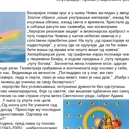
Бескрајни плави круг и у њему Човек загледан у звезд
Златни обриси „наше унутрашње империје”, изнад б
кључања облака, изнад света и времена. Кристали д
и сећања расути као сазвежђа, као космограми.
„Херојски реализам акције” и визионарска храброст 
путу повратка Човека у његов небески завичај и у
сопствени првобитни ранг. На путу „од праисторије к
надисторији”, у агону где се одлучује „да ли ће човек
бити мањи од мрава или нешто више од човека”.
Хиперборејске руне, тај графички израз положаја чо
у творевини Божјој, и кодови предања о „путу предак
„путу богова”. Загонетна жена пламене косе, царски
инује речи. Геометрија грађевина и континената коју носимо у себи,
е нас. Видиковци ка вечности. „Погледајмо се у очи: ми смо
евера, леда и смрти, тамо је наш живот, тамо је наш дом.” „Изађи 
о можеш да учиниш за своју бесмртност.”
, херојство без условљавања, испуњење дужности без одступања.
тово нематеријална, боје су светле, сви вишкови одбачени као скин
пеник са ове стране ступа витез Светлосног реда, сабрат Адама
”. У њега су упрте очи целе
 „Од онога што ће учинити сад
о досад.” Преостаје му последње
едноставније. Одговор на
л?”
 година, пред нама су поново
1943-2005), „најбеоградскијег