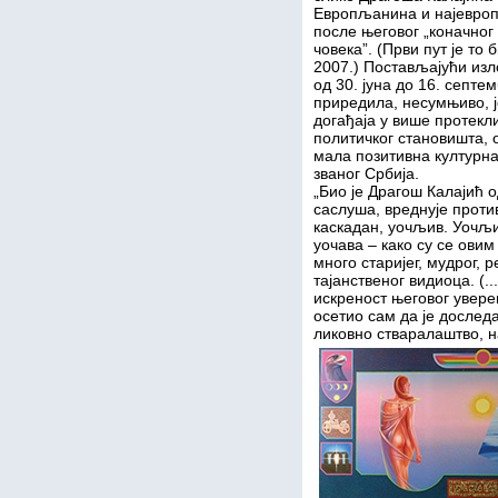
Европљанина и најевропс
после његовог „коначног
човека”. (Први пут је то 
2007.) Постављајући из
од 30. јуна до 16. септе
приредила, несумњиво, ј
догађаја у више протекли
политичког становишта, 
мала позитивна културн
званог Србија.
„Био је Драгош Калајић о
саслуша, вреднује против
каскадан, уочљив. Уочљив
уочава – како су се ови
много старијег, мудрог, 
тајанственог видиоца. (.
искреност његовог увере
осетио сам да је дослед
ликовно стваралаштво, н