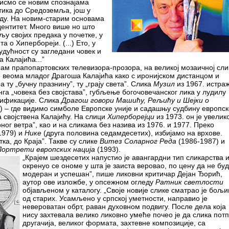
бисмо се новим спознајама
тика до Средоземља, још у
ду. На новим-старим основама
дентитет. Много више но што
љу својих предака у почетке, у
а о Хипербореји. (...) Ето, у
удућност су загледани човек и
 Калајића...”
сам прапопартовских телевизора-прозора, на великој мозаичној сл
 веома младог Драгоша Калајића како с иронијском дистанцом и
ту „бучну празнину”, ту „грају света”. Слика
Музил
из 1967. истраж
га „човека без својстава”, губљење богочовечанског лика у лудилу
ификације. Слика
Драгош говори Машићу, Рељићу и Шејки о
) – где видимо симболе Европске уније и садашњу судбину европск
а својствена Калајићу. На слици
Хиперборејци
из 1973. он је увелик
ног ветра”, као и на сликама без назива из 1976. и 1977. Преко
1979) и
Нике
(друга половина седамдесетих), избијамо на врхове.
ка, до Краја”. Такве су слике
Витез Соларног Реда
(1986-1987) и
 Портрети европских нација
(1993).
„Крајем шездесетих напустио је авангардни тип сликарства 
окренуо се ономе у шта је заиста веровао, по цену да не бу
модеран и успешан”, пише ликовни критичар Дејан Ђорић,
аутор ове изложбе, у опсежном огледу
Ратник светлости
објављеном у каталогу. „Своје новије слике сматрао је бољ
од старих. Усамљено у српској уметности, направио је
невероватан обрт, раван духовном подвигу. После дела која
нису захтевала велико ликовно умеће почео је да слика пот
другачија, великог формата, захтевне композиције, са