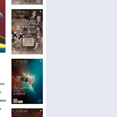
дно
о
лико
и