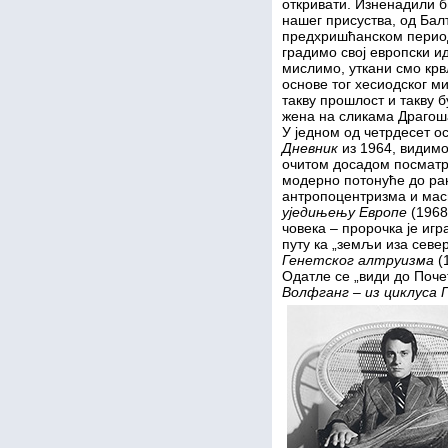
откривати. Изненадили 
нашег присуства, од Бал
предхришћанском перио
градимо свој европски и
мислимо, уткани смо крв
основе тог хесиодског мит
такву прошлост и такву б
жена на сликама Драгоша
У једном од четрдесет о
Дневник
из 1964, видимо
очитом досадом посматра 
модерно потонуће до ран
антропоцентризма и мас
уједињењу Европе
(1968
човека – пророчка је игр
путу ка „земљи иза север
Генетског алтруизма
(
Одатле се „види до Почет
Волфганг – из циклуса