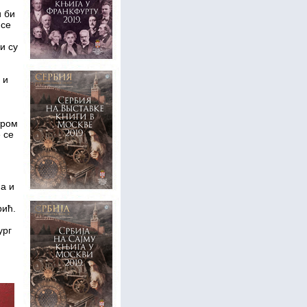
и би
 се
и су
 и
тром
 се
а и
рић.
ург