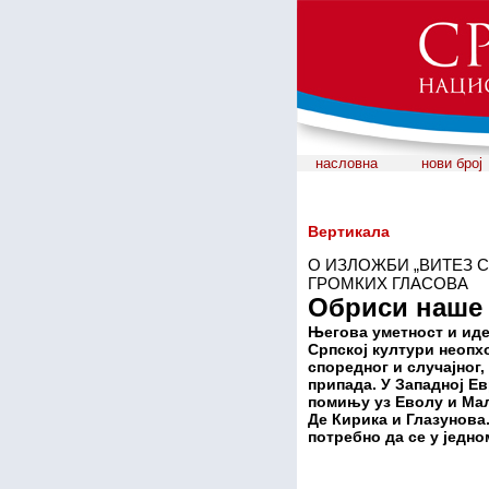
насловна
нови број
Вертикала
О ИЗЛОЖБИ „ВИТЕЗ С
ГРОМКИХ ГЛАСОВА
Обриси наше
Његова уметност и идеј
Српској култури неопх
споредног и случајног
припада. У Западној Ев
помињу уз Еволу и Мал
Де Кирика и Глазунова.
потребно да се у једно