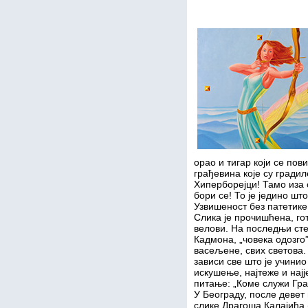
орао и тигар који се пов
грађевина које су градил
Хиперборејци! Тамо иза с
бори се! То је једино шт
Узвишеност без патетике
Слика је прочишћена, го
велови. На последњи сте
Кадмона,
„човека одозго
васељене, свих светова.
зависи све што је учини
искушење, најтеже и најј
питање: „Коме служи Гра
У Београду, после девет
слике Драгоша Калајића (