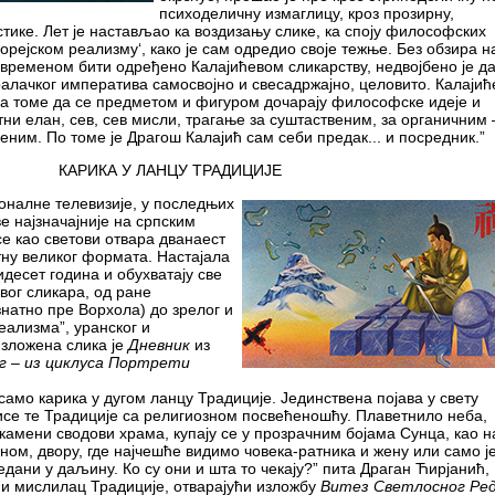
психоделичну измаглицу, кроз прозирну,
ике. Лет је настављао ка воздизању слике, ка споју философских
борејском реализму‘, како је сам одредио своје тежње. Без обзира н
 временом бити одређено Калајићевом сликарству, недвојбено је да
алачког императива самосвојно и свесадржајно, целовито. Калајић
ка томе да се предметом и фигуром дочарају философске идеје и
тни елан, сев, сев мисли, трагање за суштаственим, за органичним 
веним. По томе је Драгош Калајић сам себи предак... и посредник.”
КАРИКА У ЛАНЦУ ТРАДИЦИЈЕ
ионалне телевизије, у последњих
ве најзначајније на српским
е као светови отвара дванаест
ну великог формата. Настајала
идесет година и обухватају све
вог сликара, од ране
знатно пре Ворхола) до зрелог и
еализма”, уранског и
изложена слика је
Дневник
из
г – из циклуса Портрети
 само карика у дугом ланцу Традиције. Јединствена појава у свету
исе те Традиције са религиозном посвећеношћу. Плаветнило неба,
камени сводови храма, купају се у прозрачним бојама Сунца, као н
ном, двору, где најчешће видимо човека-ратника и жену или само ј
гледани у даљину. Ко су они и шта то чекају?” пита Драган Ћирјанић,
 и мислилац Традиције, отварајући изложбу
Витез Светлосног Ре