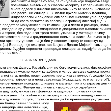
различитом перспективом, са фигурама које подразумевају
познавање анатомије, у смелом колориту. Експерименти кој
многе одвели у ликовни нихилизам нису га завели, испољио
као раскошни сликар. (...) Златни врхови митских планина,
индоевропски и аријевски симболизам његових уља, одвојил
га од свега познатог на српској и европској ликовној сцени.
е представе монументалних композиција а често и размера, налик
 изведене су у складу с хладноћом и дисциплином његових личних
 и строго, без видљивог трага четке, уживања у материји и чину
ентименталности и традиционалног поимања слике. Занимао га је
ли археофутуризам, па је био у сталном окрету (и покрету) од
 (...) Београд није сматрао, као Шејка и Драган Мојовић, само цен
диштем будућег европског препорода сликарства, надајући се да ће
но нов стил.”
СТАЗА КА ЗВЕЗДАМА
ански сликар Драгош Калајић, слично боготражитељима, философим
евладавању ужасне космичке дубине и успостављању односа према
начној катастрофи, прави уметник пре слика за вечност”, додаје Ђо
 хероина, тајновита и лепа савезница (можда дуал или алтер его?),
 непрегледним понором, сликање је магичан чин а стваралац демиј
о и несвесно. Фигуре на сликама извршиоци су одређених
м дају моћ, њихов свет филмски је кадриран, приказани су на
 врхунцу... Калајићев космотворац и чаробница владају светом
ја и духовних порука, служе се њима да би превазишли унутрашње
на Калајићевим сликама могу
е енергије или интелигенције,