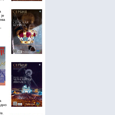
а
 је
ева
–
а
едно
да
.