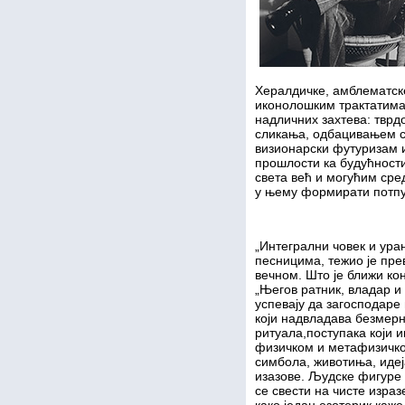
Хералдичке, амблематск
иконолошким трактатима,
надличних захтева: тврдо
сликања, одбацивањем с
визионарски футуризам и
прошлости ка будућности.
света већ и могућим сре
у њему формирати потпу
„Интегрални човек и ур
песницима, тежио је пр
вечном. Што је ближи ко
„Његов ратник, владар и
успевају да загосподаре
који надвладава безмерн
ритуала,поступака који и
физичком и метафизичком
симбола, животиња, иде
изазове.
Људске фигуре 
се свести на чисте израз