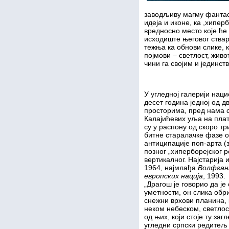
заводљиву магму фантаст
идеја и иконе, ка ,хипер
вредносно место које ће
исходиште његовог ствар
тежња ка обнови слике, 
појмови – светлост, живо
чини га својим и јединст
У угледној галерији нац
десет година једној од д
просторима, пред нама с
Калајићевих уља на плат
су у распону од скоро тр
битне старалачке фазе о
антиципације поп-арта (
позног „хиперборејског р
вертикалног. Најстарија 
1964, најмлађа
Волфган
европских нација
, 1993.
„Драгош је говорио да је
уметности, он слика обр
снежни врхови планина, 
неком небеском, светлос
од њих, који стоје ту за
угледни српски редитељ