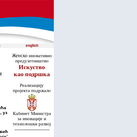
и
english
Женско
иновативно
предузетништвo
Искуство
као подршка
М
Реализацију
пројекта подржало
ића
, уз
Кабинет Министра
за иновације и
технолошки развој
-----------------------
овић
ије”