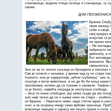
становници, водене птице селице и станарице, ту су
своме.
ДОМ ПЕНЗИОНИС
Бранко Смуђа
свом имању г
себе и своје
свој кукуруз
искуство га 
не храни нич
– Не изгладњ
забринуто пи
дивљину, а о
Бог заповеда
мањкала. Вра
свињокоља, а
Зна се за то, многи сељаци из Крчедина и околних се
Све је почело с коњима, у време кад су их стари п
познато, коњ је најкрупнији „кућни љубимац”: ако га
поштује и воли животиње, а не да би би коња корист
приликама, колико да се покаже и нахвали. Таквом 
га је било), највећа награда је неспутана слобода.
– Јесу ти коњи слободни, јер нема људи да им попуј
али није тачно да се о њима нико не стара – уозби
се Бранко. – Нарочито зими, када стегне мраз и на
снег, а за исхрану имају само врбове гранчице. Пре
власници чамцем и однесу им нешто хране и соли, 