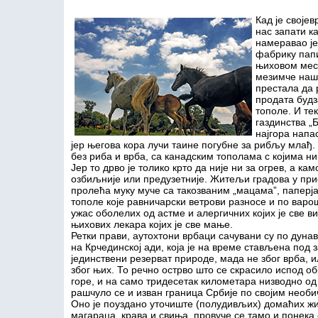
Кад је своје
нас запати к
намеравао је
фабрику папи
њиховом мест
мезимче наши
престала да 
продата будз
тополе. И те
газдинства „Б
најгора напа
јер његова кора лучи таине погубне
за рибљу млађ. 
без риба и врба, са канадским тополама с којима ни
Јер то дрво је толико крто да није ни за огрев, а ка
озбиљније или предузетније. Житељи градова у пр
пролећа муку муче са такозваним „мацама”, папер
тополе које равничарски ветрови разносе и по вар
ужас оболелих од астме и алергичних којих је све ви
њихових лекара којих је све мање.
Ретки прави, аутохтони врбаци сачувани су по дуна
на Крчединској ади, која је на време стављена под 
јединствени резерват природе, мада не због врба, 
због њих. То речно острво што се скрасило испод 
горе, и на само тридесетак километара низводно од
рашчуло се и изван граница Србије по својим необ
Оно је поуздано уточиште (полудивљих) домаћих ж
магараца, крава и свиња, провуче се тамо и понека