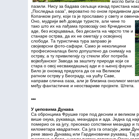
могло бити с
пазили. Нису за бадава сељаци изнад пристана нака
„Последња оаза”, вероватно по оном предивном д
Копачком риту, који га је прославио у свету и овенч
Оно, мудрији већ доводе туристе, али чине то
тако што их на лађама провозају око Крчединске
аде, без искрцавања, без десанта на чврсто тле и
станаре острва, да их не ометају у освојеној
слободи. Та туристичка тура заправо је
својеврсни фото-сафари. Само је неколицини
професионалаца било допуштено да снимају на
острву, а ту привилегију су стекли због потреба
војвођанског Завода за заштиту природе који се
стара о овој несвакидашњој ади и о њеној фауни.
Било је ономад предлога да се на Великом
ратном острву у Београду, на ушћу Саве,
направи слична оаза, али је близина оноликог мега
међу фантастичне и неоствариве пројекте. Штета.
***
У џеповима Дунава
Са обронцима Фрушке горе под десним и великом р
више окука, рукаваца, меандара и ада. Једна од нај
померио се ка југу, пресекао сопствени меандар и т
километара квадратних. Са југа га опасује „живи Дун
реке звано Дунавац или Гардиновачки рукавац. Тај 