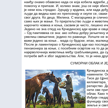
наиђу онамо обавезно када се која кобила ждреби, 
помогну и припазе. И, колико знам, још се није збил
је неки коњ страдао. Јурцају у крдима, али када дођ
људи да видиш како их препознају и окупе се, сваки 
свог друга. Ко деца. Милина. С магарцима је слично
само њих је мање. То пријатељство људи и животињ
нарочито човека и коња, сасвим је чисто, лишено ич
Једино не зна откуд на Крчединској ади краве и овц
– Од памтивека се зна: ако хоћеш добру јагњетину 
ужелиш свињетине, једино по равници. Уопште не зна
важи једино за коње... мада су брдски, ипак, малкиц
После је ламентирао о Крчединској ади као послед
пензионера за коње, с посебним освртом на то да је
најкрволочнија животиња међу грабљивицама, да су 
потребе већ и због задовољства. Али, то је нека дру
СУМОРНИ ОБЛАК И Ј
Крчединска а
наменили. Ос
Тисе до Црно
километара, 
ратарство. Д
нити ове при
облак. Како 
Инђије гледа
функцију свог
земље и свет