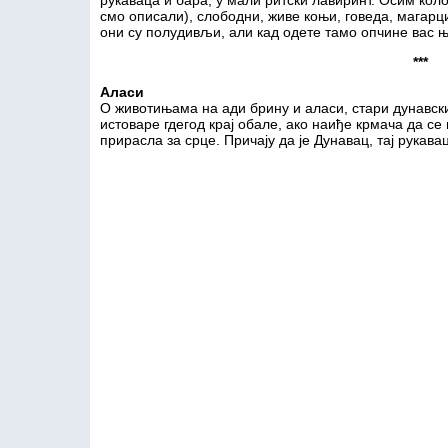
рукаваца и бара, у мали ритски лавиринт. Осим коло
смо описали), слободни, живе коњи, говеда, магар
они су полудивљи, али кад одете тамо опчине вас њ
***
Аласи
О животињама на ади брину и аласи, стари дунавски
истоваре гдегод крај обале, ако наиђе крмача да се
прирасла за срце. Причају да је Дунавац, тај рукав