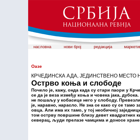
насловна
нови број
редакција
маркети
Оазе
КРЧЕДИНСКА АДА, ЈЕДИНСТВЕНО МЕСТО 
Острво коња и слободе
Почело је, кажу, онда када су стари паори у Кр
се да је веза између коња и човека јака, дубока
не пошаљу у кобасице него у слободу. Превезли
је, наравно, нарасло. Не зна се како су се тамо
овца. Али има их тамо, у тој необичној заједн
том острву површине близу девет квадратних ки
северац, људи прелазе чамцима и доносе хране