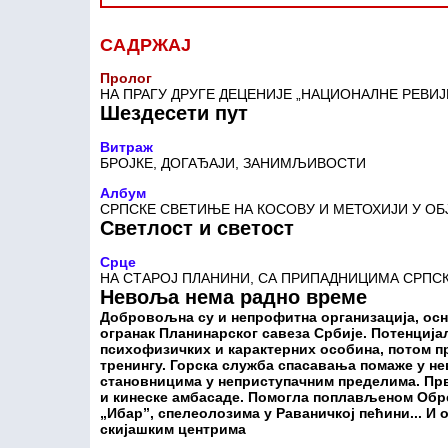
САДРЖАЈ
Пролог
НА ПРАГУ ДРУГЕ ДЕЦЕНИЈЕ „НАЦИОНАЛНЕ РЕВИЈ
Шездесети пут
Витраж
БРОЈКЕ, ДОГАЂАЈИ, ЗАНИМЉИВОСТИ
Албум
СРПСКЕ СВЕТИЊЕ НА КОСОВУ И МЕТОХИЈИ У ОБ
Светлост и светост
Срце
НА СТАРОЈ ПЛАНИНИ, СА ПРИПАДНИЦИМА СРПС
Невоља нема радно време
Добровољна су и непрофитна организација, осн
огранак Планинарског савеза Србије. Потенција
психофизичких и карактерних особина, потом п
тренингу. Горска служба спасавања помаже у н
становницима у неприступачним пределима. Прв
и кинеске амбасаде. Помогла поплављеном Обр
„Ибар”, спелеолозима у Раваничкој пећини... И
скијашким центрима