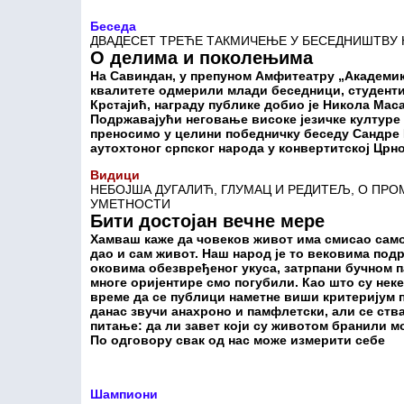
Беседа
ДВАДЕСЕТ ТРЕЋЕ ТАКМИЧЕЊЕ У БЕСЕДНИШТВУ 
О делима и поколењима
На Савиндан, у препуном Амфитеатру „Академик 
квалитете одмерили млади беседници, студенти 
Крстајић, награду публике добио је Никола Маса
Подржавајући неговање високе језичке културе
преносимо у целини победничку беседу Сандре 
аутохтоног српског народа у конвертитској Црно
Видици
НЕБОЈША ДУГАЛИЋ, ГЛУМАЦ И РЕДИТЕЉ, О ПР
УМЕТНОСТИ
Бити достојан вечне мере
Хамваш каже да човеков живот има смисао само
дао и сам живот. Наш народ је то вековима подр
оковима обезвређеног укуса, затрпани бучном пап
многе оријентире смо погубили. Као што су неке
време да се публици наметне виши критеријум 
данас звучи анахроно и памфлетски, али се ства
питање: да ли завет који су животом бранили м
По одговору свак од нас може измерити себе
Шампиони