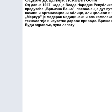
Од давне 1947, када је Влада Народне Републи
предузеће „Врњачка Бања”, преваљен је дуг пут
називи и организациони облици, али циљеви и 
„Меркур” је модеран медицински и спа комплекс
технологије и изузетне дарове природе. Брише
Буди здравље, чува лепоту