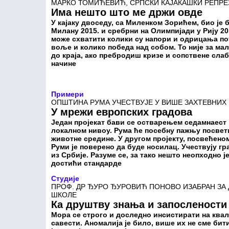
МАРКО ТОМИЋЕВИЋ, СРПСКИ КАЈАКАШКИ РЕПРЕ
Има нешто што ме држи овде
У кајаку двоседу, са Миленком Зорићем, био је 
Милану 2015. и сребрни на Олимпијади у Рију 20
може схватити колики су напори и одрицања пот
воље и колико победа над собом. То није за ма
до краја, ако пребродиш кризе и сопствене слаб
начине
Примери
ОПШТИНА РУМА УЧЕСТВУЈЕ У ВИШЕ ЗАХТЕВНИХ 
У мрежи европских градова
Један пројекат бави се остварењем седамнаест
локалном нивоу. Рума ће посебну пажњу посвет
животне средине. У другом пројекту, посвећено
Руми је поверено да буде носилац. Учествују гра
из Србије. Разуме се, за тако нешто неопходно 
достићи стандарде
Студије
ПРОФ. ДР ЂУРО ЂУРОВИЋ ПОНОВО ИЗАБРАН ЗА
ШКОЛЕ
Ка друштву знања и запослености
Мора се строго и доследно инсистирати на квал
савести. Аномалија је било, више их не сме бит