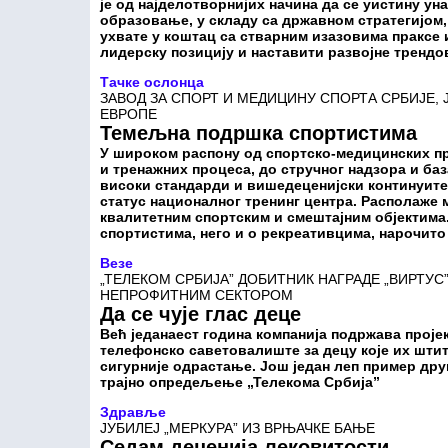
је од најделотворнијих начина да се уистину у
образовање, у складу са државном стратегијом
ухвате у коштац са стварним изазовима праксе 
лидерску позицију и наставити развојне трендо
Тачке ослонца
ЗАВОД ЗА СПОРТ И МЕДИЦИНУ СПОРТА СРБИЈЕ,
ЕВРОПЕ
Темељна подршка спортистима
У широком распону од спортско-медицинских пр
и тренажних процеса, до стручног надзора и ба
високи стандарди и вишедеценијски континуитет
статус националног тренинг центра. Располаже
квалитетним спортским и смештајним објектима
спортистима, него и о рекреативцима, нарочито
Везе
„ТЕЛЕКОМ СРБИЈА” ДОБИТНИК НАГРАДЕ „ВИРТУС
НЕПРОФИТНИМ СЕКТОРОМ
Да се чује глас деце
Већ једанаест година компанија подржава пројек
телефонско саветовалиште за децу које их шти
сигурније одрастање. Још један леп пример др
трајно опредељење „Телекома Србија”
Здравље
ЈУБИЛЕЈ „МЕРКУРА” ИЗ ВРЊАЧКЕ БАЊЕ
Седам деценија лековитости