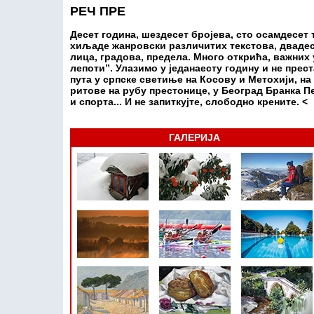
РЕЧ ПРЕ
Десет година, шездесет бројева, сто осамдесет
хиљаде жанровски различитих текстова, двадес
лица, градова, предела. Много открића, важних
лепоти”. Улазимо у једанаесту годину и не прес
пута у српске светиње на Косову и Метохији, на
ритове на рубу престонице, у Београд Бранка 
и спорта... И не запиткујте, слободно крените. <
ГАЛЕРИЈА