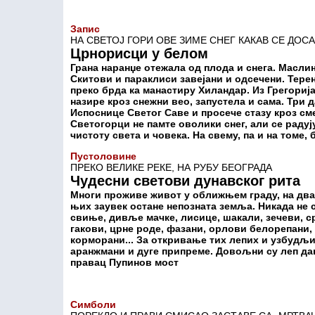
Запис
НА СВЕТОЈ ГОРИ ОВЕ ЗИМЕ СНЕГ КАКАВ СЕ ДОС
Црнорисци у белом
Грана наранџе отежала од плода и снега. Масли
Скитови и параклиси завејани и одсечени. Терен
преко брда ка манастиру Хиландар. Из Грегорија
назире кроз снежни вео, запустела и сама. Три 
Испоснице Светог Саве и просече стазу кроз сме
Светогорци не памте оволики снег, али се радуј
чистоту света и човека. На свему, па и на томе,
Пустоловине
ПРЕКО ВЕЛИКЕ РЕКЕ, НА РУБУ БЕОГРАДА
Чудесни светови дунавског рита
Многи проживе живот у оближњем граду, на два
њих заувек остане непозната земља. Никада не 
свиње, дивље мачке, лисице, шакали, зечеви, ср
гакови, црне роде, фазани, орлови белорепани, 
корморани... За откривање тих лепих и узбудљ
аранжмани и дуге припреме. Довољни су леп да
правац Пупинов мост
Симболи