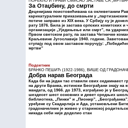
ПОРЕКЛО И ПРАВИ СМИСАО ЗАСТАВЕ СА „МРТВА
За Отаџбину, до смрти
Деценијама поистовећивана са оклеветаним Ра
карикатуралним приказивањем у „партизанским
потиче заправо из XIX века. У Србију су је до
рату 1876. Била је застава српских комитских и 
организације „Уједињење или смрт”, па ударних
Првом светском рату, па застава Четничке кома
Краљевине Југославије 1940. године. Заветован
ступају под овом заставом поручују: „Победиће
мртви”
Подсетник
БРАНКО ПЕШИЋ (1922-1986), ВИШЕ ОД ГРАДОНА
Добра нарав Београда
Када би на један тас ставили свих седамнаест 
на други Бранка, истински Београђани знају на 
мандата, од 1966. до 1973, изграђено је у Београ
шездесет шест основних и девет средњих школа,
библиотека, „Пинки” и „Пионир”, „Београђанка”,
уређене су Скадарлија и Ада, установљени Битеф
градоначелник је живео у старинској родитељск
никада себи није доделио стан