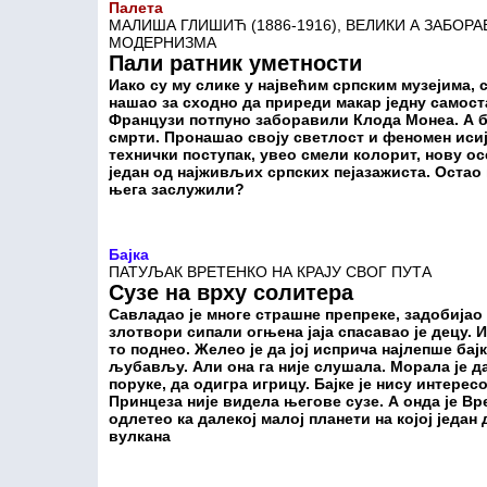
Палета
МАЛИША ГЛИШИЋ (1886-1916), ВЕЛИКИ А ЗАБОР
МОДЕРНИЗМА
Пали ратник уметности
Иако су му слике у највећим српским музејима, 
нашао за сходно да приреди макар једну самоста
Французи потпуно заборавили Клода Монеа. А би
смрти. Пронашао своју светлост и феномен иси
технички поступак, увео смели колорит, нову ос
један од најживљих српских пејазажиста. Остао 
њега заслужили?
Бајка
ПАТУЉАК ВРЕТЕНКО НА КРАЈУ СВОГ ПУТА
Сузе на врху солитера
Савладао је многе страшне препреке, задобијао 
злотвори сипали огњена јаја спасавао је децу. И 
то поднео. Желео је да јој исприча најлепше бај
љубављу. Али она га није слушала. Морала је да
поруке, да одигра игрицу. Бајке је нису интере
Принцеза није видела његове сузе. А онда је Вр
одлетео ка далекој малој планети на којој један
вулкана