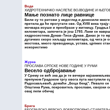
Воде
ХИДРОТЕХНИЧКО НАСЛЕЂЕ ВОЈВОДИНЕ И ЊЕГО
Мање познато лице равнице
Били су то ритови у недоглед и доносили многе 
претила да ће прогутати све. Од XVIII века трај
мочвара исуши и преобрази у житницу. Градња В
километара, започета је још 1793. Лани се нав
хидросистема Дунав–Тиса–Дунав. Данас је то м
дугачких скоро хиљаду километара, од чега је о
мостова, много преводница, устава, црпних стан
искористимо
Журка
ПРОСЛАВА СРПСКЕ НОВЕ ГОДИНЕ У РУМИ
Весело одбројавање
У Срему се већ зна да је те вечери најзанимљивиј
препуном Градском тргу овога пута наступили с
Радосављевић, домаћи „Боца бенд”. Певало се и
Општина Рума, покровитељ прославе, својски с
овај лепи обичај
Брига
БЕОГРАДСКО ВЕРСКО ДОБРОТВОРНО СТАРАТЕЉ