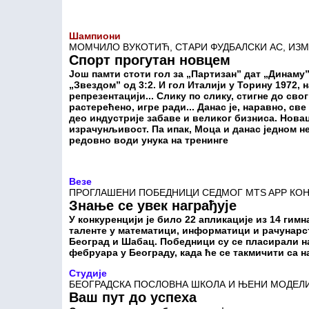
Шампиони
МОМЧИЛО ВУКОТИЋ, СТАРИ ФУДБАЛСКИ АС, ИЗМ
Спорт прогутан новцем
Још памти стоти гол за „Партизан” дат „Динаму”
„Звездом” од 3:2. И гол Италији у Торину 1972, н
репрезентацији... Слику по слику, стигне до сво
растерећено, игре ради... Данас је, наравно, св
део индустрије забаве и великог бизниса. Нова
израчунљивост. Па ипак, Моца и данас једном 
редовно води унука на тренинге
Везе
ПРОГЛАШЕНИ ПОБЕДНИЦИ СЕДМОГ MTS APP КО
Знање се увек награђује
У конкуренцији је било 22 апликације из 14 гимн
таленте у математици, информатици и рачунарст
Београд и Шабац. Победници су се пласирали на
фебруара у Београду, када ће се такмичити са 
Студије
БЕОГРАДСКА ПОСЛОВНА ШКОЛА И ЊЕНИ МОДЕЛ
Ваш пут до успеха