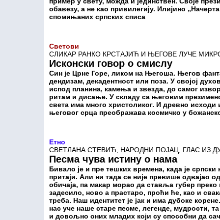
пример у свету, можда и јединствен. Своје през
обавезу, а не као привилегију. Илијино „Начерта
спомињаних српских списа
Светови
СЛИКАР РАНКО КРСТАЈИЋ И ЊЕГОВЕ ЛУЧЕ МИК
Исконски говор о смислу
Син је Црне Горе, ликом на Његоша. Његов фант
дендизам, декадентност или поза. У својој духо
испод планина, камења и звезда, до самог изво
ритам и дисање. У складу са његовим презимено
света има много христоликог. И древно исходи 
његовог срца преображава космичко у божанск
Етно
СВЕТЛАНА СТЕВИЋ, НАРОДНИ ПОЈАЦ, ГЛАС ИЗ Д
Песма чува истину о нама
Бивало је и пре тешких времена, када је српски
притаји. Али ни тада се није превише одвајао од
обичаја, па макар морао да ставља губер преко 
задесило, ново а прастаро, проћи ће, као и сва
треба. Наш идентитет је јак и има дубоке корене
нас уче наше старе песме, легенде, мудрости, т
и довољно оних младих који су способни да са