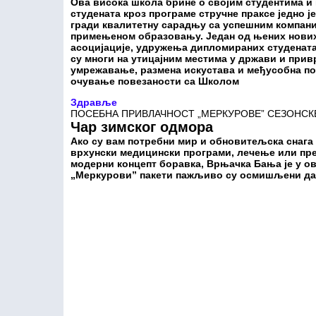
Ова висока школа брине о својим студентима 
студената кроз програме стручне праксе једно
гради квалитетну сарадњу са успешним компанија
примењеном образовању. Један од њених нових
асоцијације, удружења дипломираних студената
су многи на утицајним местима у држави и при
умрежавање, размена искустава и међусобна п
очување повезаности са Школом
Здравље
ПОСЕБНА ПРИВЛАЧНОСТ „МЕРКУРОВЕ” СЕЗОНСК
Чар зимског одмора
Ако су вам потребни мир и обновитељска снага
врхунски медицински програми, лечење или пр
модерни концепт боравка, Врњачка Бања је у ов
„Меркурови” пакети пажљиво су осмишљени да 