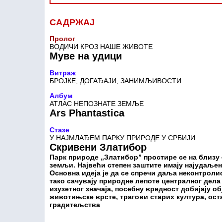
САДРЖАЈ
Пролог
ВОДИЧИ КРОЗ НАШЕ ЖИВОТЕ
Муве на удици
Витраж
БРОЈКЕ, ДОГАЂАЈИ, ЗАНИМЉИВОСТИ
Албум
АТЛАС НЕПОЗНАТЕ ЗЕМЉЕ
Ars Phantastica
Стазе
У НАЈМЛАЂЕМ ПАРКУ ПРИРОДЕ У СРБИЈИ
Скривени Златибор
Парк природе „Златибор” простире се на близу 4
земљи. Највећи степен заштите имају најудаљен
Основна идеја је да се спречи даља неконтрол
тако сачувају природне лепоте централног дела 
изузетног значаја, посебну вредност добијају о
животињске врсте, трагови старих култура, ос
градитељства