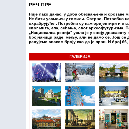
РЕЧ ПРЕ
Није лако данас, у доба обезнањене и срозане м
Не бити усамљен у гомили. Острво. Потребно на
охрабрујућег. Потребни су нам оријентири и ст
свог мита, епа, сећања, свог археофутуризма. По
„Национална ревија” ушла је у своју дванаесту
бројчаници раде, мељу, али не дамо се. Још се 
радујемо сваком броју као да је први. И број 66, 
ГАЛЕРИЈА