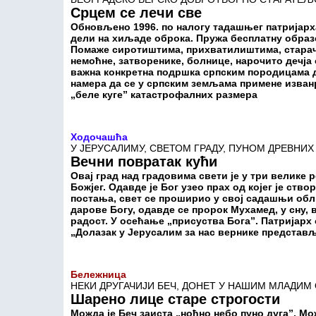
Срцем се лечи све
Обновљено 1996. по налогу тадашњег патријарх
дели на хиљаде оброка. Пружа бесплатну образов
Помаже сиротиштима, прихватилиштима, стара
немоћне, затворенике, болнице, нарочито дечја
важна конкретна подршка српским породицама д
намера да се у српским земљама примене изван
„беле куге” катастрофалних размера
Ходочашћа
У ЈЕРУСАЛИМУ, СВЕТОМ ГРАДУ, ПУНОМ ДРЕВНИ
Вечни повратак кући
Овај град над градовима свети је у три велике 
Божјег. Одавде је Бог узео прах од којег је ств
постања, свет се проширио у свој садашњи обл
дарове Богу, одавде се пророк Мухамед, у сну, 
радост. У осећање „присуства Бога”. Патријар
„Долазак у Јерусалим за нас вернике представља
Бележница
НЕКИ ДРУГАЧИЈИ БЕЧ, ДОНЕТ У НАШИМ МЛАДИМ
Шарено лице старе строгости
Можда је Беч заиста „ноћно небо пуно дуга”. М