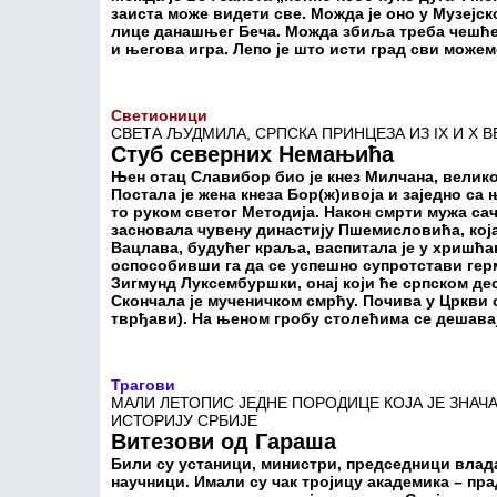
заиста може видети све. Можда је оно у Музејс
лице данашњег Беча. Можда збиља треба чешће
и његова игра. Лепо је што исти град сви можем
Светионици
СВЕТА ЉУДМИЛА, СРПСКА ПРИНЦЕЗА ИЗ IX И X В
Стуб северних Немањића
Њен отац Славибор био је кнез Милчана, велико
Постала је жена кнеза Бор(ж)ивоја и заједно са
то руком светог Методија. Након смрти мужа сач
засновала чувену династију Пшемисловића, која 
Вацлава, будућег краља, васпитала је у хришћа
оспособивши га да се успешно супротстави герм
Зигмунд Луксембуршки, онај који ће српском де
Скончала је мученичком смрћу. Почива у Цркви
тврђави). На њеном гробу столећима се дешава
Трагови
МАЛИ ЛЕТОПИС ЈЕДНЕ ПОРОДИЦЕ КОЈА ЈЕ ЗНА
ИСТОРИЈУ СРБИЈЕ
Витезови од Гараша
Били су устаници, министри, председници влад
научници. Имали су чак тројицу академика – прад