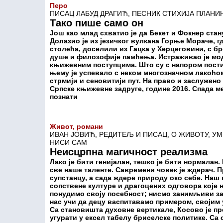
Перо
ПИСАЦ ЛАБУД ДРАГИЋ, ПЕСНИК СТИХИЈА ПЛАНИ
Тако пише само он
Још као млад схватио је да Бекет и Фокнер стан
Долазио је из језичког вулкана Горње Мораче, г
столећа, доселили из Гацка у Херцеговини, с б
душе и филозофије памћења. Истраживао је моде
књижевним поступцима. Што су с напором постиз
њему је успевало с неком многозначном лакоћом.
стрмији и сеновитији пут. На право и заслужен
Српске књижевне задруге, године 2016. Спада ме
познати
Живот, романи
ИВАН ЈОВИЋ, РЕДИТЕЉ И ПИСАЦ, О ЖИВОТУ, У
НИСИ САМ
Неисцрпна магичност реализма
Лако је бити генијалан, тешко је бити нормалан.
све наше таленте. Савремени човек је ждерач. П
супстанцу, а сада ждере природу око себе. Наш
сопствене културе и драгоцених одговора које н
понудимо своју посебност; нисмо занимљиви з
нас учи да децу васпитавамо примером, својим 
Са становишта духовне вертикале, Косово је пр
угурати у ексел табелу бриселске политике. С