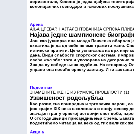
хоризонтале, Косово је једна ојађена териториј
колонијалних господара и њихових послушника
Арена
АЊА ЦРЕВАР, НАЈТАЛЕНТОВАНИЈА СРПСКА ПЛИВ
Најава једне шампионске биограф
Још као јуниорка ова млада Панчевка обарала ј
схватила је да од себе не сме тражити мало. Спо
истински пратити. Цена успињања на врх није мал
дана. Види слабости спортског система, импров
осећа жал због тога и упозорава на дугорочне п
Зна да су победе њена судбина. На отварању О
управо она носиће српску заставу. И та застава
Подсетник
ЗНАМЕНИТЕ ЖЕНЕ ИЗ РУМСКЕ ПРОШЛОСТИ (1)
Узвишеност родољубља
Као развијена привредна и трговачка варош, са
још крајем XIX века школовала и своју женску д
значајан траг у српској историји оног доба, нар
О стогодишњици присаједињења Срема, Баната,
подсетићемо читаоца на неке од тих великих же
Акција