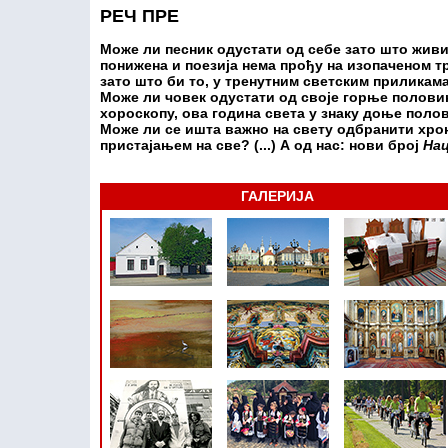
РЕЧ ПРЕ
Може ли песник одустати од себе зато што живи
понижена и поезија нема прођу на изопаченом 
зато што би то, у тренутним светским прилика
Може ли човек одустати од своје горње половин
хороскопу, ова година света у знаку доње пол
Може ли се ишта важно на свету одбранити хро
пристајањем на све? (...) А од нас: нови број
Нац
ГАЛЕРИЈА