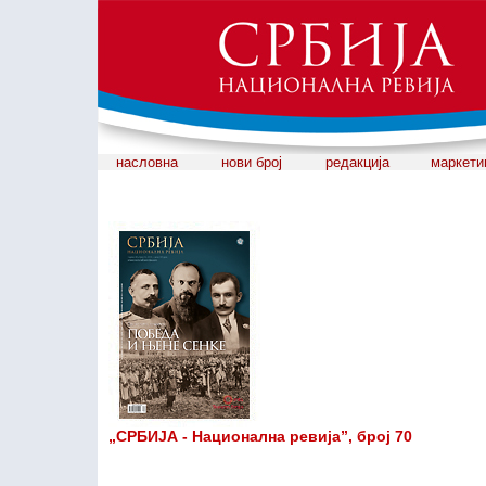
насловна
нови број
редакција
маркети
„СРБИЈА - Национална ревија”, број 70