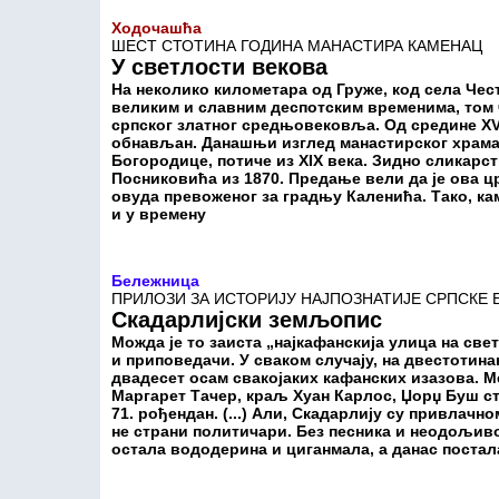
Ходочашћа
ШЕСТ СТОТИНА ГОДИНА МАНАСТИРА КАМЕНАЦ
У светлости векова
На неколико километара од Груже, код села Чес
великим и славним деспотским временима, том 
српског златног средњовековља. Од средине XV
обнављан. Данашњи изглед манастирског храма
Богородице, потиче из XIX века. Зидно сликарс
Посниковића из 1870. Предање вели да је ова ц
овуда превоженог за градњу Каленића. Тако, кам
и у времену
Бележница
ПРИЛОЗИ ЗА ИСТОРИЈУ НАЈПОЗНАТИЈЕ СРПСКЕ 
Скадарлијски земљопис
Можда је то заиста „најкафанскија улица на све
и приповедачи. У сваком случају, на двестотинак
двадесет осам свакојаких кафанских изазова. 
Маргарет Тачер, краљ Хуан Карлос, Џорџ Буш ст
71. рођендан. (...) Али, Скадарлију су привлач
не страни политичари. Без песника и неодољиво
остала вододерина и циганмала, а данас постал