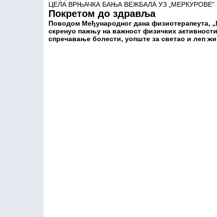
ЦЕЛА ВРЊАЧКА БАЊА ВЕЖБАЛА УЗ „МЕРКУРОВЕ”
Покретом до здравља
Поводом Међународног дана физиотерапеута, „М
скренуо пажњу на важност физичких активност
спречавање болести, уопште за светао и леп жи