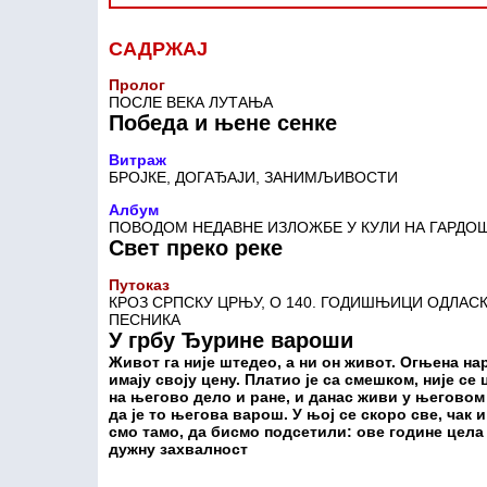
САДРЖАЈ
Пролог
ПОСЛЕ ВЕКА ЛУТАЊА
Победа и њене сенке
Витраж
БРОЈКЕ, ДОГАЂАЈИ, ЗАНИМЉИВОСТИ
Албум
ПОВОДОМ НЕДАВНЕ ИЗЛОЖБЕ У КУЛИ НА ГАРДО
Свет преко реке
Путоказ
КРОЗ СРПСКУ ЦРЊУ, О 140. ГОДИШЊИЦИ ОДЛАС
ПЕСНИКА
У грбу Ђурине вароши
Живот га није штедео, а ни он живот. Огњена нар
имају своју цену. Платио је са смешком, није се
на његово дело и ране, и данас живи у његовом
да је то његова варош. У њој се скоро све, чак 
смо тамо, да бисмо подсетили: ове године цела
дужну захвалност