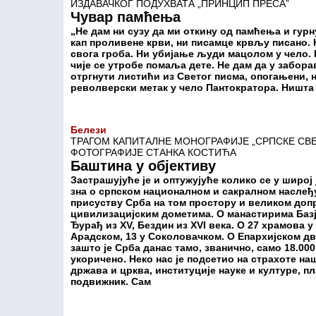
ИЗДАВАЧКОГ ПОДУХВАТА „ПРИНЦИП ПРЕСА”
Чувар памћења
„Не дам ни сузу да ми откину од памћења и гурну 
кап проливене крви, ни писамце крвљу писано. 
свога гроба. Ни убијање људи мацолом у чело
чије се утробе помаља дете. Не дам да у забора
отргнути листићи из Светог писма, опогањени, 
револверски метак у чело Пантократора. Ништа 
Белези
ТРАГОМ КАПИТАЛНЕ МОНОГРАФИЈЕ „СРПСКЕ СВ
ФОТОГРАФИЈЕ СТАНКА КОСТИЋА
Баштина у објективу
Застрашујуће је и оптужујуће колико се у широ
зна о српском националном и сакралном наслеђ
присуству Срба на том простору и великом до
цивилизацијским дометима. О манастирима Базја
Ђурађ из XV, Бездин из XVI века. О 27 храмова 
Арадском, 13 у Соколовачком. О Епархијском д
зашто је Срба данас тамо, званично, само 18.000
укоричено. Неко нас је подсетио на страхоте н
држава и црква, институције науке и културе, пл
подвижник. Сам