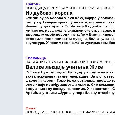
Трагови
ПОРОДИЦА ВЕЉКОВИЋ И ЊЕНИ ПЕЧАТИ У ИСТОР
Из дубоког корена
Стигли су са Косова у XVII веку, најпре у сокоба
Београд. Генерацијама су животе, плодне и ств
Имали су докторе са Сорбоне и Хајделберга, пр
министре, изванредне финансијске стручњаке, д
дворишту своје породичне куће у Бирчаниновој
отворили први приватни музеј на Балкану, са в
скулптура. У првим годинама комунизма том благу
Споменица
НА БРАНИКУ ПАМЋЕЊА: ЖИВОЈИН ТОВАРОВИЋ, ЈЕ
Велике лекције учитеља Жике
Рођен у Букору, подно Цера, другог пута није ни
таква искушења, такве генерације. Вртлог светс
школе на фронт. Тамо је, са осталима, прошао г
оне линије између живота и смрти, био команд
срцу а његову звезду на прсима. У представи 
Арсић, а у књизи „Јуриш у поробљену отаџбину
Омаж
ПОВОДОМ „СРПСКЕ ЕПОПЕЈЕ 1914–1918”, ИЗАБР