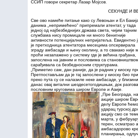
ССИП говори секретар Лазар Мојсов.
СЕКУНДЕ И В
Све ово намеће питање како су Левоњан и Ел Бакиј
данима „непримећено” припремали атентат, у тада
једној од најбезбеднијих држава света, чијим тајним
службама нису промицале ни много бенигније
активности потенцијалних непријатеља. Евидентно ј
је претходница атентатора месецима опсервирала
зграду амбасаде и њену околину, а то свакако није 
проћи незапажено у систему где је већина грађана,
запослена на јавним и пословима са становништвом
сарађивала са безбедносним структурама.
„Приметио сам, дан раније, да је радник у киоску п
Претпостављам да је тај запослени у киоску био при
преко пута су се налазиле неке амбасаде, у близини
данас овај витални шездесетогодишњак, док разгов
пословним круговима широм Европе и Азије.
„Пре Београда, н
акције широм Евр
делу Европе ћемо
ударац турској др
акцију смо се тем
марта, у фебруар
терен, осматрао 
амбасадорово кре
планирања, одлуч