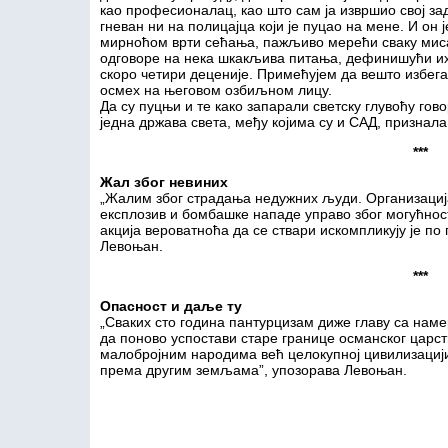
као професионалац, као што сам ја извршио свој зад
гневан ни на полицајца који је пуцао на мене. И он 
мирноћом врти сећања, пажљиво мерећи сваку мис
одговоре на нека шкакљива питања, дефинишући их 
скоро четири деценије. Примећујем да вешто избег
осмех на његовом озбиљном лицу.
Да су пуцњи и те како запарали светску глувоћу гов
једна држава света, међу којима су и САД, признал
***
Жал због невиних
„Жалим због страдања недужних људи. Организација
експлозив и бомбашке нападе управо због могућност
акција вероватноћа да се ствари искомпликују је п
Левоњан.
***
Опасност и даље ту
„Сваких сто година пантурцизам диже главу са наме
да поново успостави старе границе османског царст
малобројним народима већ целокупној цивилизацији
према другим земљама”, упозорава Левоњан.