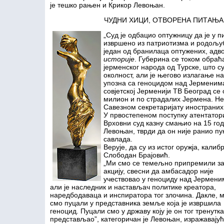
је тешко рањен и Крикор Левоњан.
ЧУДНИ ХИЦИ, ОТВОРЕНА ПИТАЊА
„Суд је одбацио оптужницу да је у п
извршено из патриотизма и родољуб
један од бранилаца оптужених, адво
историје
. Губерина се током обра
јерменског народа од Турске, што с
околност, али је његово излагање н
упозна са геноцидом над Јерменима.
совјетској Јерменији ТВ Београд се
милион и по страдалих Јермена. Не
Савезном секретаријату инострани
У првостепеном поступку атентатори
Врховни суд казну смањио на 15 год
Левоњан, тврди да он није ранио пук
савлада.
Верује, да су из истог оружја, кали
Слободан Брајовић.
„Ми смо се темељно припремили за
акцију, свесни да амбасадор није
учествовао у геноциду над Јермени
али је наследник и настављач политике креатора,
наредбодаваца и инспиратора тог злочина. Дакле, 
смо пуцали у представника земље која је извршила
геноцид. Пуцали смо у државу коју је он тог тренутка
представљао”, категоричан је Левоњан, изражавају