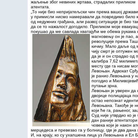
жаљење због невиних жртава, страдалих приликом
атентата.
„То није био непријатељски чин према вашој држави
у примисли нисмо намеравали да повредимо било к
од недужних грађана, али развој ситуације је био та
да се то нажалост догодило. Приликом моје евакуаци
покушао да ме савлада хватајући ме обема рукама с
магновењу он је пао, 
револуције према Ташм
кичму. Мало даље од м
чију смрт је оптужен м
да је и он страдао од 
калибра 7,62 милимета
месту где га нисам мог
Левоњан. Адвокат Срђа
је ранио Левоњана у н
погодио и Миливојевић
путањи зрна.
Левоњан је уверен да 
двојице полицајаца по
остао непознат иденти
Левоњана. Такође је н
који ће га, рањеног, з
Суд није утврдио ко је
дан раније атентатори
човека који је након 
мерцедеса и превезао га у болницу, где је два дана
И, на крају, ко су ухапшена лица уз Левоњана и Ел 