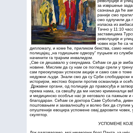
револуције и ули
за извршење задат
сазнања да ће ам
раније смо прати
смо одлучили да 
изласка из амбаса
Тачно у 11:10 час
заставицама Турс
револуције и ули
човек који ће са 
дипломату, и коме ће, приликом бекства, само некол
полицајац „на годишњем одмору” пуцњем из службе
начинити га трајним инвалидом.
„Све се дешавало у секундама. Сећам се да је амб
новине. Мислим да су нам се погледи срели у трену
сам преокупиран успехом акције и само сам о томе
недужни људи. Знали смо да су Срби слободарски на
историјом, жестоко борили против османлија и осећ
Државни органи, од полиције до правосуђа и затвор
према нама, са свешћу да ми нисмо криминалци већ
и медицинско особље нас је неговало са пажњом и 
благодаран. Сећам се доктора Саве Суботића, див
поштовањем и захвалношћу и волео бих да ступим у
опуштеније евоцира успомене овај даровити човек, 
скулптор.
УСПОМЕНЕ КОЈЕ
Док разговарамо, мој неуморни брат Панта, уз чију