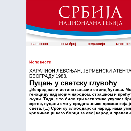
насловна
нови број
редакција
маркети
Исповести
ХАРАЧИОН ЛЕВОЊАН, ЈЕРМЕНСКИ АТЕНТА
БЕОГРАДУ 1983.
Пуцањ у светску глувоћу
„Испред нас и истине налазио се зид ћутања. М
геноциду над мојим народом, страшном и прећут
људи. Тада је то било три четвртине укупног б
жртве, пуцали смо у представнике државе која ј
света. (...) Срби су слободарски народ, нама у
криминалци него борци за свој народ и праведн