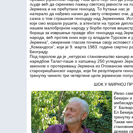
људе већ да скренемо пажњу светској јавности на 
Јермена и на прећутани геноцид. То ћутање нас је
натерало да нађемо начин да свету отворимо очи, 
сазна о том страшном геноциду над Јерменима. Исп
који смо морали рушити, а атентати на турске дипл
нашем малобројном народу у борби против вишеструк
бораца за извршење правде због геноцида над Јерм
народа, већ против оних који су владали Турском и
Јермена”, смиреним гласом почиње своју исповест 
„Командоси”, који је 9. марта 1983. године смртно 
Београду.
Под паролом да је „нетурско становништво канцер ко
наредбом Талат-паше о хапшењу 250 угледних Јерме
законом о протеривању Јермена из Отоманске импер
старохришћанског народа, који ће резултирати гено
тренутку чинило три четвртине целе јерменске попу
ШОК У МИРНОЈ П
Имао сам
Бекијан 
амбасадор
У Балкара
Ел Бекија
тренутку 
Такав чин
становник
држава с