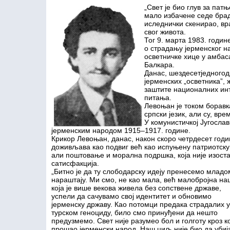
„Свет је био глув за пат
мало избачене седе брад
иследнички скенирао, вр
свог живота.
Тог 9. марта 1983. годи
о страдању јерменског н
осветничке хице у амбас
Балкара.
Данас, шездесетједного
јерменских „осветника”, 
заштите националних ин
питања.
Левоњан је током боравк
српски језик, али су, вр
У комунистичкој Југослав
јерменским народом 1915–1917. године.
Крикор Левоњан, данас, након скоро четрдесет годи
доживљава као подвиг већ као испуњену патриотску 
али поштовање и морална подршка, која није изост
сатисфакција.
„Битно је да ту слободарску идеју пренесемо младо
нараштају. Ми смо, не као мала, већ малобројна нац
која је више векова живела без сопствене државе,
успели да сачувамо свој идентитет и обновимо
јерменску државу. Као потомци предака страдалих у
турском геноциду, било смо принуђени да нешто
предузмемо. Свет није разумео бол и голготу кроз ко
прошао јерменски народ. Наш циљ није био да уби