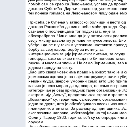
помоћ сам се срео са Левоњаном, успева да прона
доктора Суботића. Дирљив разговор, успомене нави
тек понека гримаса на Левоњановом лицу одаје емо
Присећа се буђења у затворској болници и вести од
доктора Ранковића да више неће моћи да хода. Сур
сазнање о последицама тог подухвата, није га
обесхрабрило. Чињеница да је у потпуности реализ
своју мисију давала му је нове импулсе живота. Био 
убеђен да ће и у таквим условима наставити правед
борбу за свој народ. Борбу за истину, за
интернационализацију јерменског питања, за осуду
геноцида, како се више никада не би поновио такав
гнусни и масовни злочин. Не само Јерменима, већ 
једном народу на свету.
„Као што сваки човек има право на живот, тако је 
јерменских жртава је на најмонстроузнији начин убиј
невини људи, зверски уморени само зато што припадај
злочин је неко морао да одговара, не само извршио
категоричан је овај припадник тајне организације „Ко
екстремнију „Асалу”, представљала страх и трепет з
„Командоси” су, тврди наш саговорник, организован
једни за друге, што је обезбеђивало висок ниво кон
планираних атентата. За разлику од припадника „А
експлозивне направе, избегавајући на тај начин ма
Орли у Паризу 1983. године, већ су се определили 
оружјем.
„Без обзира што нам је циљ био исти, ми смо се по