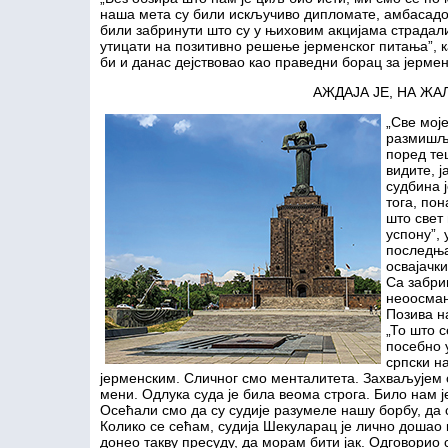
наша мета су били искључиво дипломате, амбасадор
били забринути што су у њиховим акцијама страдали
утицати на позитивно решење јерменског питања”, к
би и данас дејствовао као праведни борац за јерме
АЖДАЈА ЈЕ, НА ЖА
„Све моје
размишља
поред те
видите, ј
судбина ј
тога, по
што свет
успону”,
последња
освајачки
Са забри
неоосман
Позива на
„То што с
посебно 
српски н
јерменским. Сличног смо менталитета. Захваљујем
мени. Одлука суда је била веома строга. Било нам ј
Осећали смо да су судије разумеле нашу борбу, да 
Колико се сећам, судија Шекуларац је лично дошао к
донео такву пресуду, да морам бити јак. Одговорио 