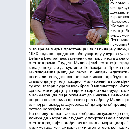
су помеш
свеприсут
државе, в
изражавао
Нажалост,
Жељко Ми
имао је 
куршумом,
Левоњанов
пуковник 
У то време мирна престоница СФРЈ била је у шоку, а
1983. године, представљаће увертиру у сурове уличн
Већина Београђана затечених на лицу места дала се
атентаторима. Студент Миливојевић смртно је страд
када је покушао да сустигне Ел Бекијана. Према пре
Миливојевића је упуцао Рафи Ел Бекијан. Адвокати 
позивали на судско вештачење и извештај обдуцента
стајало да је у телу покојног Миливојевића пронађен
су атентатори пуцали калибром 9 милиметара. Југо
српска милиција је у то време користила оружје кал
милиметра. Да ли је обдуцент др Снежана Вељкови
погрешно измерила пречник зрна нађен у Миливоје
или јој је накнадно „сугерисано” да „призна” грешку,
остало неразјашњено.
На основу тог вештачења, одбрана оптужених је по
докаже да несрећни студент, у пожртвованом покуш
атентатора, није погођен из пиштоља марке „астра”
милиметара који су користили атентатори, већ калиб