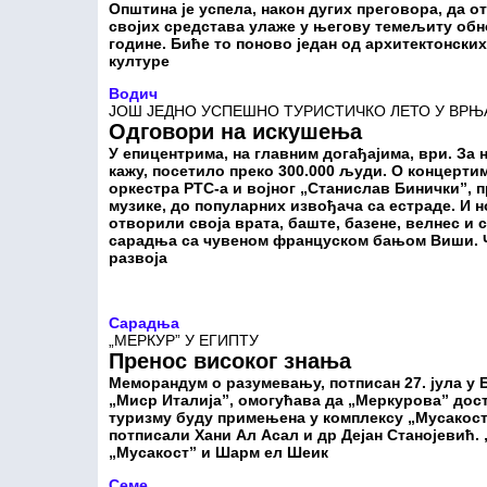
Општина је успела, након дугих преговора, да от
својих средстава улаже у његову темељиту обно
године. Биће то поново један од архитектонск
културе
Водич
ЈОШ ЈЕДНО УСПЕШНО ТУРИСТИЧКО ЛЕТО У ВРЊ
Одговори на искушења
У епицентрима, на главним догађајима, ври. За 
кажу, посетило преко 300.000 људи. О концерти
оркестра РТС-а и војног „Станислав Бинички”,
музике, до популарних извођача са естраде. И н
отворили своја врата, баште, базене, велнес и 
сарадња са чувеном француском бањом Виши. Ч
развоја
Сарадња
„МЕРКУР” У ЕГИПТУ
Пренос високог знања
Меморандум о разумевању, потписан 27. јула у 
„Миср Италија”, омогућава да „Меркурова” дос
туризму буду примењена у комплексу „Мусакост
потписали Хани Ал Асал и др Дејан Станојевић.
„Мусакост” и Шарм ел Шеик
Семе