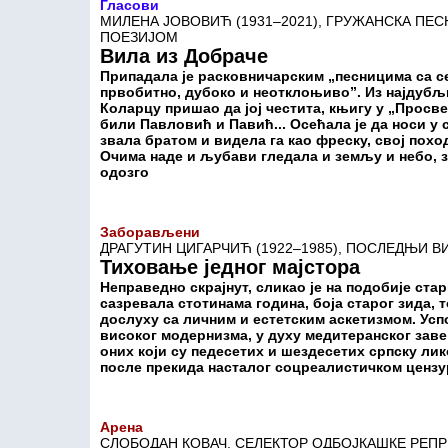
Гласови
МИЛЕНА ЈОВОВИЋ (1931–2021), ГРУЖАНСКА ПЕ
ПОЕЗИЈОМ
Вила из Добраче
Припадала је расковничарским „песницима са се
првобитно, дубоко и неотклоњиво”. Из најдубљ
Коларцу пришао да јој честита, књигу у „Просве
били Павловић и Павић... Осећала је да носи у
звала братом и видела га као фреску, свој похо
Очима наде и љубави гледала и земљу и небо, з
одозго
Заборављени
ДРАГУТИН ЦИГАРЧИЋ (1922–1985), ПОСЛЕДЊИ 
Тиховање једног мајстора
Неправедно скрајнут, сликао је на подобије стар
сазревала стотинама година, боја старог зида, т
дослуху са личним и естетским аскетизмом. Усп
високог модернизма, у духу медитеранског заве
оних који су педесетих и шездесетих српску ли
после прекида насталог соцреалистичком ценз
Арена
СЛОБОДАН КОВАЧ, СЕЛЕКТОР ОДБОЈКАШКЕ РЕПР