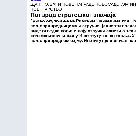
„ДАН ПОЉА” И НОВЕ НАГРАДЕ НОВОСАДСКОМ ИН
ПОВРТАРСТВО
Потврда стратешког значаја
Јунско окупљање на Римским шанчевима код Нов
пољопривредницима и стручној јавности предст
виде огледна поља и дају стручни савети о тех
оплемењивачки рад у Институту се наставља. 
пољопривредном сајму, Институт је овенчан но