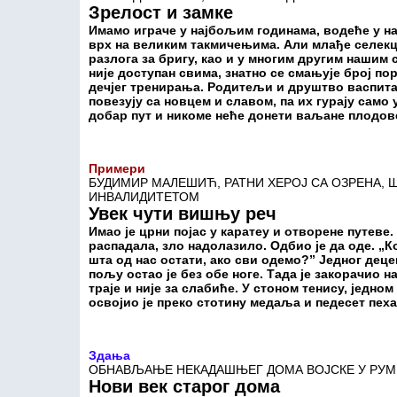
Зрелост и замке
Имамо играче у најбољим годинама, водеће у нај
врх на великим такмичењима. Али млађе селекци
разлога за бригу, као и у многим другим нашим
није доступан свима, знатно се смањује број по
дечјег тренирања. Родитељи и друштво васпита
повезују са новцем и славом, па их гурају само 
добар пут и никоме неће донети ваљане плодов
Примери
БУДИМИР МАЛЕШИЋ, РАТНИ ХЕРОЈ СА ОЗРЕНА,
ИНВАЛИДИТЕТОМ
Увек чути вишњу реч
Имао је црни појас у каратеу и отворене путеве.
распадала, зло надолазило. Одбио је да оде. „К
шта од нас остати, ако сви одемо?” Једног дец
пољу остао је без обе ноге. Тада је закорачио на
траје и није за слабиће. У стоном тенису, јед
освојио је преко стотину медаља и педесет пех
Здања
ОБНАВЉАЊЕ НЕКАДАШЊЕГ ДОМА ВОЈСКЕ У РУМ
Нови век старог дома