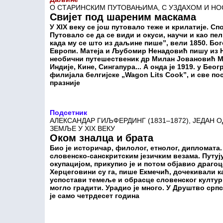
О СТАРИНСКИМ ПУТОВАЊИМА, С УЗДАХОМ И Н
Свијет под шареним маскама
У XIX веку се још путовало теже и крилатије. Сп
Путовало се да се види и окуси, научи и као пе
када му се што из даљине пише”, вели 1850. Бо
Европи. Матеја и Љубомир Ненадовић пишу из Не
необични путешественик др Милан Јовановић Мо
Индије, Кине, Сингапура... А онда је 1919. у Бео
филијала белгијске „Wagon Lits Cook”, и све по
празније
Подсетник
АЛЕКСАНДАР ГИЉФЕРДИНГ (1831–1872), ЈЕДАН 
ЗЕМЉЕ У XIX ВЕКУ
Оком зналца и брата
Био је историчар, филолог, етнолог, дипломата. 
словенско-санскритским језичким везама. Путу
окупацијом, прикупио је и потом објавио драгоц
Херцеговини су га, пише Екмечић, дочекивали к
успостави темеље и обрасце словенског културн
могло градити. Урадио је много. У Друштво срп
је само четрдесет година