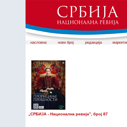
насловна
нови број
редакција
маркети
„СРБИЈА - Национална ревија”, број 87