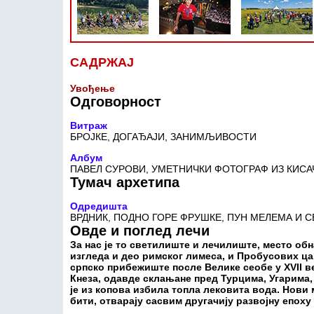
САДРЖАЈ
Увођење
Одговорност
Витраж
БРОЈКЕ, ДОГАЂАЈИ, ЗАНИМЉИВОСТИ
Албум
ПАВЕЛ СУРОВИ, УМЕТНИЧКИ ФОТОГРАФ ИЗ КИСА
Тумач архетипа
Одредишта
ВРДНИК, ПОДНО ГОРЕ ФРУШКЕ, ПУН МЕЛЕМА И 
Овде и поглед лечи
За нас је то светилиште и лечилиште, место об
изгледа и део римског лимеса, и Пробусових ца
српско прибежиште после Велике сеобе у XVII в
Кнеза, одавде склањане пред Турцима, Угарима, 
је из копова избила топла лековита вода. Нови
бити, отварају сасвим другачију развојну епоху