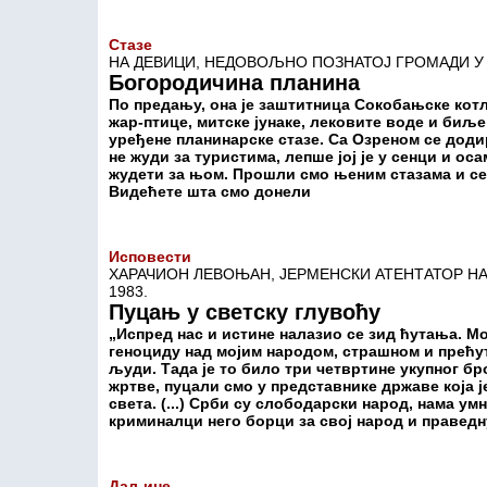
Стазе
НА ДЕВИЦИ, НЕДОВОЉНО ПОЗНАТОЈ ГРОМАДИ У
Богородичина планина
По предању, она је заштитница Сокобањске котл
жар-птице, митске јунаке, лековите воде и биље
уређене планинарске стазе. Са Озреном се додир
не жуди за туристима, лепше јој је у сенци и ос
жудети за њом. Прошли смо њеним стазама и се
Видећете шта смо донели
Исповести
ХАРАЧИОН ЛЕВОЊАН, ЈЕРМЕНСКИ АТЕНТАТОР НА
1983.
Пуцањ у светску глувоћу
„Испред нас и истине налазио се зид ћутања. М
геноциду над мојим народом, страшном и прећут
људи. Тада је то било три четвртине укупног б
жртве, пуцали смо у представнике државе која ј
света. (...) Срби су слободарски народ, нама у
криминалци него борци за свој народ и праведн
Даљине