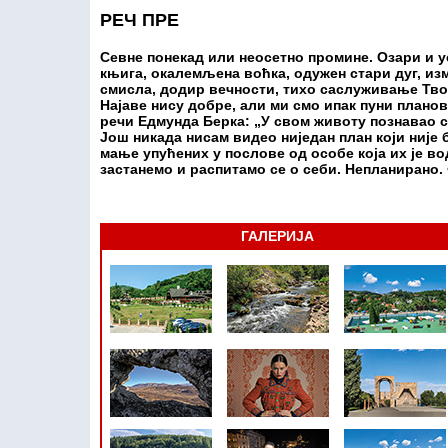
РЕЧ ПРЕ
Севне понекад или неосетно промине. Озари и у
књига, окалемљена воћка, одужен стари дуг, из
смисла, додир вечности, тихо саслуживање Тво
Најаве нису добре, али ми смо ипак пуни планов
речи Едмунда Берка: „У свом животу познавао 
Још никада нисам видeо ниједан план који ниј
мање упућених у послове од особе која их је во
застанемо и распитамо се о себи. Непланирано. 
ГАЛЕРИЈА