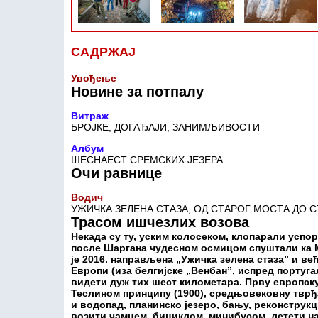
САДРЖАЈ
Увођење
Новине за потпалу
Витраж
БРОЈКЕ, ДОГАЂАЈИ, ЗАНИМЉИВОСТИ
Албум
ШЕСНАЕСТ СРЕМСКИХ ЈЕЗЕРА
Очи равнице
Водич
УЖИЧКА ЗЕЛЕНА СТАЗА, ОД СТАРОГ МОСТА ДО С
Трасом ишчезлих возова
Некада су ту, уским колосеком, клопарали успор
после Шаргана чудесном осмицом спуштали ка М
је 2016. направљена „Ужичка зелена стаза” и в
Европи (иза белгијске „Венбан”, испред португ
видети дуж тих шест километара. Прву европск
Теслином принципу (1900), средњовековну тврђа
и водопад, планинско језеро, бању, реконструк
возити чамцем, бициклом, минибусом, летети на