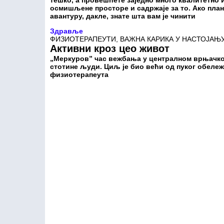
тешко, а провешћете заједно много квалитетно
осмишљене просторе и садржаје за то. Ако пла
авантуру, дакле, знате шта вам је чинити
Здравље
ФИЗИОТЕРАПЕУТИ, ВАЖНА КАРИКА У НАСТОЈАЊ
Активни кроз цео живот
„Меркуров” час вежбања у централном врњачком
стотине људи. Циљ је био већи од пуког обел
физиотерапеута