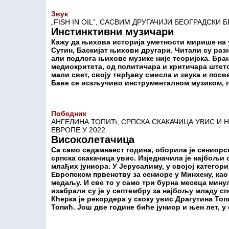
Звук
„FISH IN OIL”, САСВИМ ДРУГАЧИЈИ БЕОГРАДСКИ 
Инстинктивни музичари
Кажу да њихова историја уметности мирише на 
Сутин, Баскијат њихови другари. Читали су разн
али подлога њихове музике није теоријска. Бра
медиокритета, од политичара и критичара штето
мали свет, своју тврђаву смисла и звука и посв
Баве се искључиво инструменталном музиком, по
Победник
АНГЕЛИНА ТОПИЋ, СРПСКА СКАКАЧИЦА УВИС И
ЕВРОПЕ У 2022.
Високолетачица
Са само седамнаест година, оборила је сениорс
српска скакачица увис. Изједначила је најбољи 
млађих јуниора. У Јерусалиму, у својој категори
Европском првенству за сениоре у Минхену, као 
медаљу. И све то у само три бурна месеца мину
изабрали су је у септембру за најбољу младу с
Кћерка је рекордера у скоку увис Драгутина То
Топић. Још две године биће јуниор и њен лет, у