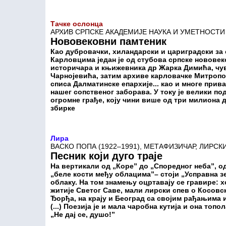
Тачке ослонца
АРХИВ СРПСКЕ АКАДЕМИЈЕ НАУКА И УМЕТНОСТ
Нововековни памтеник
Као дубровачки, хиландарски и цариградски за
Карловцима један је од стубова српске нововек
историчара и књижевника др Жарка Димића, чув
Чарнојевића, затим архиве карловачке Митропол
списа Далматинске епархије... као и многе прив
нашег сопственог заборава. У току је велики п
огромне грађе, коју чини више од три милиона 
збирке
Лира
ВАСКО ПОПА (1922–1991), МЕТАФИЗИЧАР, ЛИРС
Песник који дуго траје
На вертикали од „Коре” до „Споредног неба”, о
„беле кости међу облацима”– стоји „Усправна з
облаку. На том знамењу оцртавају се гравире: 
житије Светог Саве, мали лирски спев о Косовск
Ђорђа, на крају и Београд са својим рађањима
(...) Поезија је и мала чаробна кутија и она топ
„Не дај се, душо!”