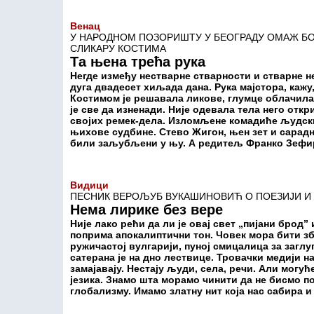
Венац
У НАРОДНОМ ПОЗОРИШТУ У БЕОГРАДУ ОМАЖ БОЖ
СЛИКАРУ КОСТИМА
Та њена трећа рука
Негде између нестварне стварности и стварне н
дуга двадесет хиљада дана. Рука мајстора, кажу
Костимом је решавала ликове, глумце облачила 
је све да изненади. Није одевала тела него отк
својих ремек-дела. Изломљене комадиће људски
њихове судбине. Стево Жигон, њен зет и сарадн
били заљубљени у њу. А редитељ Франко Зефире
Видици
ПЕСНИК ВЕРОЉУБ ВУКАШИНОВИЋ О ПОЕЗИЈИ И С
Нема лирике без вере
Није лако рећи да ли је овај свет „пијани брод”
поприма апокалиптични тон. Човек мора бити зб
ружичастој вулгарији, пуној смицалица за загл
сатерана је на дно лествице. Тровачки медији н
замајавају. Нестају људи, села, речи. Али могу
језика. Знамо шта морамо чинити да не бисмо 
глобализму. Имамо златну нит која нас сабира 