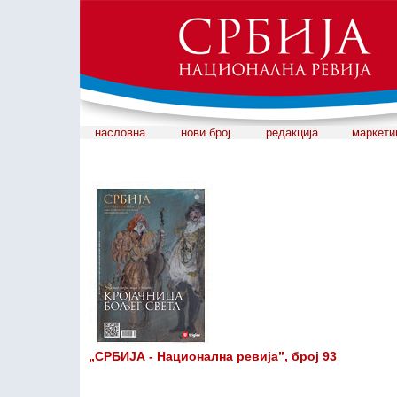
насловна
нови број
редакција
маркети
„СРБИЈА - Национална ревија”, број 93