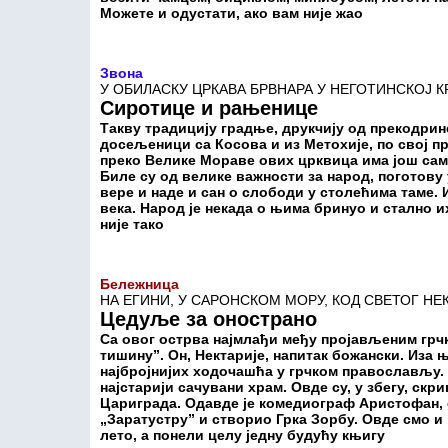
Можете и одустати, ако вам није жао
Звона
У ОБИЛАСКУ ЦРКАВА БРВНАРА У НЕГОТИНСКОЈ К
Сиротице и рањенице
Такву традицију градње, друкчију од прекодрин
досељеници са Косова и из Метохије, по свој пр
преко Велике Мораве ових црквица има још само
Биле су од велике важности за народ, поготову
вере и наде и сан о слободи у столећима таме. И
века. Народ је некада о њима бринуо и стално 
није тако
Бележница
НА ЕГИНИ, У САРОНСКОМ МОРУ, КОД СВЕТОГ НЕ
Цедуље за онострано
Са овог острва најмлађи међу пројављеним грч
тишину”. Он, Нектарије, напитак божански. Иза њ
најбројнијих ходочашћа у грчком православљу. 
најстарији сачувани храм. Овде су, у збегу, скр
Цариграда. Одавде је комедиограф Аристофан, 
„Заратустру” и створио Грка Зорбу. Овде смо и 
лето, а понели целу једну будућу књигу