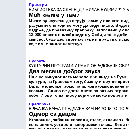
Примери
БИБЛИОТЕКА ЗА СЛЕПЕ „ДР МИЛАН БУДИМИР” У 
Моћ књиге у тами
Многи су научени да верују „само у оно што вид
разумети оне који не могу да виде ништа. Видет
издрже, да превазиђу препреку. Запослени у ов
12.000 слепих и слабовидих у Србији тако добиј
смисао, буду део своје културе и друштва, иска
које им је живот наметнуо
Сусрети
КУЛТУРНИ ПРОГРАМИ У РУМИ ОБРАДОВАЛИ ОБ
Два месеца доброг звука
Није се минулог лета морало ићи нигде из Руме
културе, на Градском тргу, базену и другде прос
Било је класике, рока, попа, новокомпоноване м
песама... Слило се доста света са разних страна
себе. И све то на нивоу којим се може подичити
Препорука
ВРЊАЧКА БАЊА ПРЕДЛАЖЕ ВАМ НАРОЧИТО ПОР
Одмор са децом
Играонице, забавни паркови, стазе, аква-парк, 
по планини, ускоро и панорамски точак... Деци 