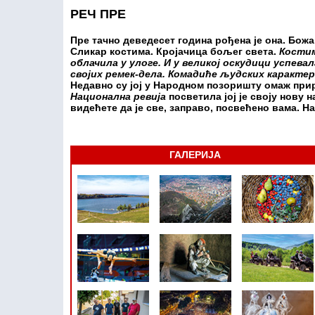
РЕЧ ПРЕ
Пре тачно деведесет година рођена је она. Божа
Сликар костима. Кројачица бољег света.
Костим
облачила у улоге. И у великој оскудици успевал
својих ремек-дела. Комадиће људских карактер
Недавно су јој у Народном позоришту омаж прир
Национална ревија
посветила јој је своју нову 
видећете да је све, заправо, посвећено вама. Н
ГАЛЕРИЈА