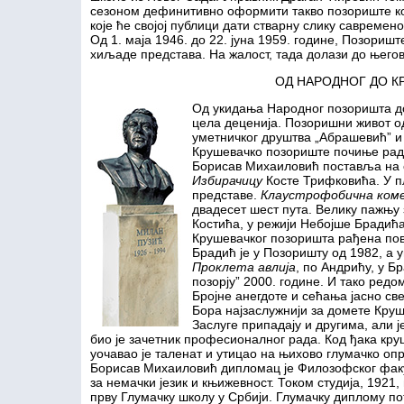
сезоном дефинитивно оформити такво позориште кој
које ће својој публици дати стварну слику савремен
Од 1. маја 1946. до 22. јуна 1959. године, Позориш
хиљаде представа. На жалост, тада долази до њего
ОД НАРОДНОГ ДО К
Од укидања Народног позоришта д
цела деценија. Позоришни живот о
уметничког друштва „Абрашевић” и
Крушевачко позориште почиње рад 
Борисав Михаиловић поставља на
Избирачицу
Косте Трифковића. У пл
представе.
Клаустрофобична коме
двадесет шест пута. Велику пажњу 
Костића, у режији Небојше Брадића
Крушевачког позоришта рађена по
Брадић је у Позоришту од 1982, а у
Проклета авлија
, по Андрићу, у Б
позорју” 2000. године. И тако редо
Бројне анегдоте и сећања јасно све
Бора најзаслужнији за домете Кру
Заслуге припадају и другима, али 
био је зачетник професионалног рада. Код ђака кру
уочавао је таленат и утицао на њихово глумачко о
Борисав Михаиловић дипломац је Филозофског факу
за немачки језик и књижевност. Током студија, 1921,
прву Глумачку школу у Србији. Глумачку диплому по