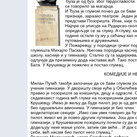
Ђуза је од
ђуз
, због тврдоглавости.
се говорило за магарца.
И Ђуза је глумом почео да се бави
признаје, заразио театром. Један ј
представи Позоришта. Ипак, није 
Најпре се уписује на Рударско-гео
опредељује се за глуму. А глуму, 
године остале су му у сећању као 
путовањима и дружењима.
У Пожаревцу, у породици грчког по
глумишта Михајло Паскаљ. Његова породица касније 
школу, касније и у гимназију. Стално су га задиркива
одлучује да презимену дода наставак
вић
. Тако пос
Бата. У Крушевцу је пожелео и постао глумац.
КОМЕДИЈЕ И Н
Милан Пузић такође започиње да се бави глумом јо
ученик гимназије. У дворишту своје куће у Обилићев
правио је позориште за комшилук, децу и одрасле. 
седамнаест година већ глуми на позоришним даска
Крушевцу. Имао је жељу да буде пилот, јер је од де
био одушевљен авионима. У гимназији је био члан
моделаторске секције: „Иако сам увек говорио да ћу
пилот, живот ме је повео другим путевима. Још док 
гимназији, у Крушевачком позоришту почели су да 
додељују неке мање улоге, затим све веће... И док
себи, већ нисам био пилот него глумац.”