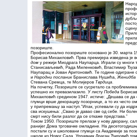
Народ
профе
истор
дубље
посто
сцену
Прило
прила
предс
позориште.
Професионално позориште основано је 30. марта 19
Борисав Михаиловић. Прва премијера изведена је већ
дом
у режији Миодрага Наупарца. Играли су многи 
Станисављевић, Рада Миленковић, Властимир Ђуза
Наупарац и Јован Аритоновић. Те године одигране с
и
Народни посланик
Бранислава Нушића,
Женидба
Стевана Сремца, те Молијеров
Тврдица
.
На почетку, Позориште се сусретало са проблемима
успешно их превазилазило. У листу
Победа
Бориса
Михаиловић средином 1947. истиче: „Дешава се да
глумци врше декорацију позорнице, а то их често о
у припремању за наступ.”Ипак, успевали су да издр
сва искушења: „Свако је давао све од себе. Ни боле
смрт нису били разлог да се откаже представа.”
Током 1950. Позориште прелази у нову дворану, сал
ранијег Дома трговачке омладине. На десетогодиш
постали су и школовани глумци са Академије за по
школе из Новог Сада. Управник Драган Ћировић том