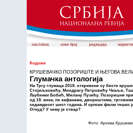
насловна
нови број
редакција
маркети
Кодови
КРУШЕВАЧКО ПОЗОРИШТЕ И ЊЕГОВА ВЕЛ
Глумачка антологија
На Тргу глумаца 2019. откривене су бисте кру
Стојиљковићу, Миодрагу Петровићу Чкаљи, Таш
Љубинки Бобић, Милану Пузићу. Позоришне пред
од 19. века, по кафанама, двориштима, трговим
седамдесет шест година. И српски филм тешко ј
Откуд? У чему је ствар?
Фото: Архива Крушева