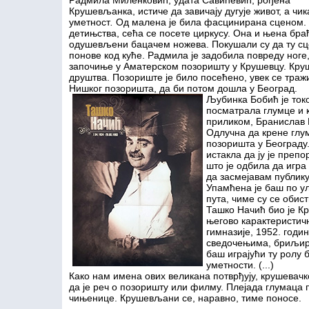
Радмила Миленковић, удата Савићевић, рођена
Крушевљанка, истиче да завичају дугује живот, а чик
уметност
.
Од малена је била фасцинирана сценом.
детињства, сећа се посете циркусу. Она и њена бра
одушевљени бацачем ножева. Покушали су да ту сц
понове код куће. Радмила је задобила повреду ноге,
започиње у Аматерском позоришту у Крушевцу. Круше
друштва. Позориште је било посећено, увек се тражи
Нишког позоришта, да би потом дошла у Београд.
Љубинка Бобић је токо
посматрала глумце и к
приликом, Бранислав Н
Одлучна да крене глу
позоришта у Београду.
истакла да ју је преп
што је одбила да игра
да засмејавам публику 
Упамћена је баш по ул
пута, чиме су се обис
Ташко Начић
био је К
његово карактеристич
гимназије, 1952. годи
сведочењима, бриљира
баш играјући ту ролу
уметности. (...)
Како нам имена ових великана потврђују, крушевач
да је реч о позоришту или филму. Плејада глумаца 
чињенице. Крушевљани се, наравно, тиме поносе.