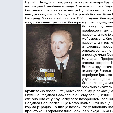
Нушић. Не чуди, стога, да су се на репертоару Кру
нашла два Нушићева комада:
Сумњиво лице
и
Наро
био веома поносан на то што је Нушићев потпис на
чему је сведочио и Миодраг Петровић Чкаља. Члан
Београду Михаиловић постаје 1923. године. Две год
из здравствених разлога. Доктори му препоручују чи
Долази у Крушева
професор у гимназ
позоришта које је
међувремену, био 
позоришта у том ме
и тамошњег позори
опредељен да не н
и постаје члан Со
Наупарац. Профес
навели, покреће 1
Већина крушевачки
гимназији. Чкаља: 
одређени ђак има 
упућивао га је на
Догађало се да мн
озбиљно схватали.
Крушевачко позориште, Михаиловић му је рекао: „Са
Глумица Радмила Савићевић о њему вели: „Велики Б
све оно што се у Крушевцу зове позориштем, велики 
Радмила Савићевић, није могао надмашити на сцени
којима је радио. То што је позориште установило 
проистиче из огромног чика Бориног значаја.”
Чика Б