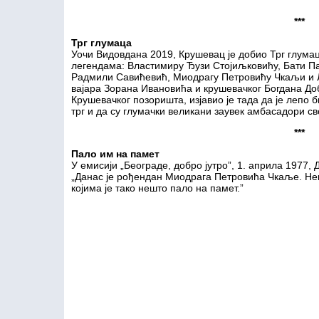
***
Трг глумаца
Уочи Видовдана 2019, Крушевац је добио Трг глума
легендама: Властимиру Ђузи Стојиљковићу, Бати П
Радмили Савићевић, Миодрагу Петровићу Чкаљи и Љ
вајара Зорана Ивановића и крушевачког Богдана До
Крушевачког позоришта, изјавио је тада да је лепо 
трг и да су глумачки великани заувек амбасадори св
***
Пало им на памет
У емисији „Београде, добро јутро”, 1. априла 1977, 
„Данас је рођендан Миодрага Петровића Чкаље. Не
којима је тако нешто пало на памет.”