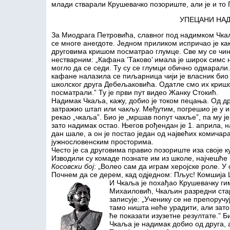
млади стварали Крушевачко позориште, али је и то
УПЕЦАНИ НА
За Миодрага Петровића, славног под надимком Чкаљ
се многе анегдоте. Једном приликом испричао је как
друговима кришом посматрао глумце. Све му се чи
нестварним: „Кафана ’Таково’ имала је широк симс н
могло да се седи. Ту су се глумци обично одмарали
кафане налазила се пиљарница чији је власник био
школског друга Дебељаковића. Одатле смо их криш
посматрали.” Ту је први пут видео Жанку Стокић.
Надимак Чкаља, кажу, добио је током пецања. Од др
затражио штап или чакљу. Међутим, погрешио је у и
рекао „чкаља”. Био је „мршав попут чакље”, па му ј
зато надимак остао. Његов рођендан је 1. априла, н
дан шале, а он је постао један од највећих комичар
јужнословенским просторима.
Често је са друговима правио позориште иза своје к
Изводили су комаде познате им из школе, најчешће
Косовски бој
: „Волео сам да играм херојске роле. 
Почнем да се дерем, кад одједном: Пљус! Комшија 
И Чкаља је похађао Крушевачку гим
Михаиловић, Чкаљин разредни ста
записује: „Ученику се не препоручу
тамо ништа неће урадити, али зато
ће показати изузетне резултате.” Би
Чкаља је надимак добио од друга,