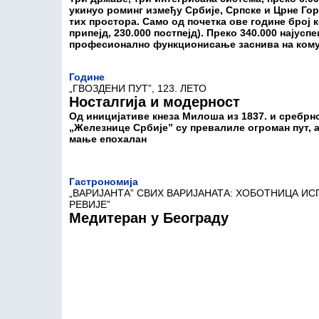
укинуо роминг између Србије, Српске и Црне Гор
тих простора. Само од почетка ове године број к
припејд, 230.000 постпејд). Преко 340.000 најус
професионално функционисање заснива на кому
Године
„ГВОЗДЕНИ ПУТ”, 123. ЛЕТО
Носталгија и модерност
Од иницијативе кнеза Милоша из 1837. и сребрно
„Железнице Србије” су превалиле огроман пут, ал
мање епохалан
Гастрономија
„ВАРИЈАНТА” СВИХ ВАРИЈАНАТА: ХОБОТНИЦА ИС
РЕВИЈЕ”
Медитеран у Београду