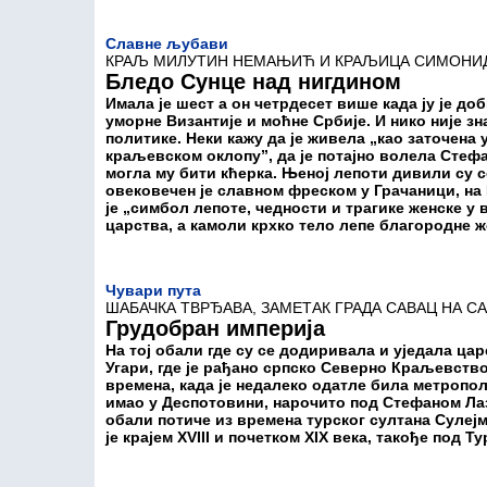
Славне љубави
КРАЉ МИЛУТИН НЕМАЊИЋ И КРАЉИЦА СИМОНИДА
Бледо Сунце над нигдином
Имала је шест а он четрдесет више када ју је до
уморне Византије и моћне Србије. И нико није зн
политике. Неки кажу да је живела „као заточена
краљевском оклопу”, да је потајно волела Стефан
могла му бити кћерка. Њеној лепоти дивили су се
овековечен је славном фреском у Грачаници, на 
је „симбол лепоте, чедности и трагике женске у 
царства, а камоли крхко тело лепе благородне ж
Чувари пута
ШАБАЧКА ТВРЂАВА, ЗАМЕТАК ГРАДА САВАЦ НА С
Грудобран империја
На тој обали где су се додиривала и уједала цар
Угари, где је рађано српско Северно Краљевство
времена, када је недалеко одатле била метропол
имао у Деспотовини, нарочито под Стефаном Ла
обали потиче из времена турског султана Сулејм
је крајем XVI­II и почетком XIX века, такође под Т