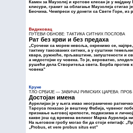
Камен за Маузолеј и крстове клесан је у мајдану
клисури, гранит за облагање Маузолеја стигао је
Беочина. Чемпреси су донети са Свете Горе, из
Видиковац
ПУТЕВИ ОБНОВЕ: ТАКТИКА СИТНИХ ПОСЛОВА
Рат без крви и без предаха
„Суочени са морем невоља, окренимо се, најпре,
тактику такозваних ситних, а у суштини темељни
квара, ружноће, прљавштине, запуштености и сви
а недостојни су човека. То је, вероватно, злодел
рушећи дела Створитеља света. Борба против к
човека”
Круне
ТЛО СРБИЈЕ — ЗАВИЧАЈ РИМСКИХ ЦАРЕВА: ПРОБ (
Достојан имена
Аурелијан је у њега имао неограничено ратничко
Тарсуса показао је вештину Фабија, чувеног по
признање његовој крепости, подвизима и личној 
какве још од времена великог Марка Аурелија ни
На његовом гробу могао би да стоји епитаф: „Пр
„Probus, et vere probus situs est”