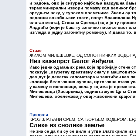
и радона, ово је сигурно најбоља ваздушна бањ
термоминерални извори помажу код великог број
средњем веку, у турским временима. Знали су то
редовни сокобањски гости, попут Бранислава Ну
слоган места), Стевана Сремца (који је ту прове
Андрића (који је баш ту започео писање свог сл
изгледа и једну загонетну романсу). И данас то, 
Стазе
ЖИЛОМ МИЛЕШЕВКЕ, ОД СОПОТНИЧКИХ ВОДОПАД
Низ кажипрст Белог Анђела
Иако једна од мањих река које пробијају стене с
показује „изузетну креативну снагу и маштовито
део дуг је десетак километара и заштићен као п
колонија белоглавих супова, вртоглава стаза у
у камену и испоснице, села у којима је време с
Милешевца (Хисарџика), седишта жупе Црна Стен
Милешева, обележавају овај живописни крајоли
Предели
КРОЗ ЗЛАЋАНИ СРЕМ, СА ЂОРЂЕМ КОДЕРОМ: ЕР
Слике из снолике земље
Не зна се да ли су се виле и утве златокриле и