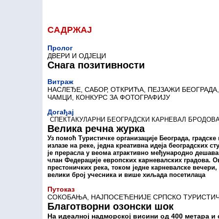
САДРЖАЈ
Пролог
ДВЕРИ И ОДЈЕЦИ
Снага позитивности
Витраж
НАСЛЕЂЕ, САБОР, ОТКРИЋА, ПЕЈЗАЖИ БЕОГРАДА,
ЧАМЦИ, КОНКУРС ЗА ФОТОГРАФИЈУ
Догађај
СПЕКТАКУЛАРНИ БЕОГРАДСКИ КАРНЕВАЛ БРОДОВА
Велика речна журка
Уз помоћ Туристичке организације Београда, градске
излазе на реке, једна креативна идеја београдских ст
је прерасла у веома атрактивно међународно дешава
члан Федерације европских карневалских градова. О
престоничких река, током једне карневалске вечери,
велики број учесника и више хиљада посетилаца
Путоказ
СОКОБАЊА, НАЈПОСЕЋЕНИЈЕ СРПСКО ТУРИСТИЧК
Благотворни озонски шок
На идеалној надморској висини од 400 метара и