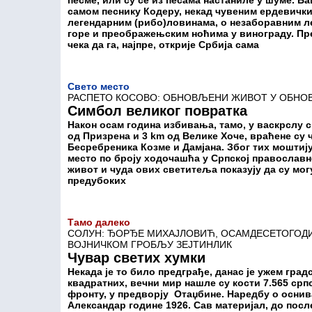
песме, или су се из песама настаниле у шуме. Б
самом песнику Кодеру, некад чувеним ердевички
легендарним (рибо)ловинама, о незаборавним 
горе и преображењским ноћима у винограду. Пред
чека да га, најпре, открије Србија сама
Свето место
РАСПЕТО КОСОВО: ОБНОВЉЕНИ ЖИВОТ У ОБН
Симбол великог повратка
Након осам година избивања, тамо, у васкрслу с
од Призрена и 3 km од Велике Хоче, враћене су
Бесребреника Козме и Дамјана. Због тих моштију
место по броју ходочашћа у Српској православн
живот и чуда ових светитеља показују да су мо
предубоких
Тамо далеко
СОЛУН: ЂОРЂЕ МИХАЈЛОВИЋ, ОСАМДЕСЕТОГОДИ
ВОЈНИЧКОМ ГРОБЉУ ЗЕЈТИНЛИК
Чувар светих хумки
Некада је то било предграђе, данас је ужем градс
квадратних, вечни мир нашле су кости 7.565 срп
фронту, у предворју Отаџбине. Наредбу о осни
Александар године 1926. Сав материјал, до после