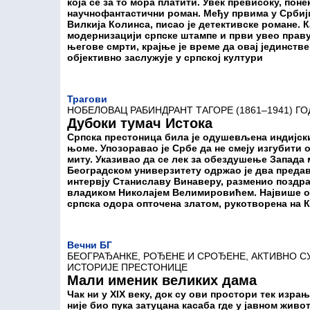
која се за то мора платити. Увек превисоку, пон
научнофантастични роман. Међу првима у Србији
Вилкија Колинса, писао је детективске романе. 
модернизацији српске штампе и први увео прав
његове смрти, крајње је време да овај јединств
објективно заслужује у српској култури
Трагови
НОБЕЛОВАЦ РАБИНДРАНТ ТАГОРЕ (1861–1941) ГО
Дубоки тумач Истока
Српска престоница била је одушевљена индијски
њоме. Упозоравао је Србе да не смеју изгубити
миту. Указивао да се лек за обездушење Запада 
Београдском универзитету одржао је два предав
интервју Станиславу Винаверу, разменио поздра
владиком Николајем Велимировићем. Највише од 
српска одора опточена златом, рукотворена на Ко
Вечни БГ
БЕОГРАЂАНКЕ, РОЂЕНЕ И СРОЂЕНЕ, АКТИВНО С
ИСТОРИЈЕ ПРЕСТОНИЦЕ
Мали именик великих дама
Чак ни у XIX веку, док су ови простори тек изр
није био пука затуцана касаба где у јавном живо