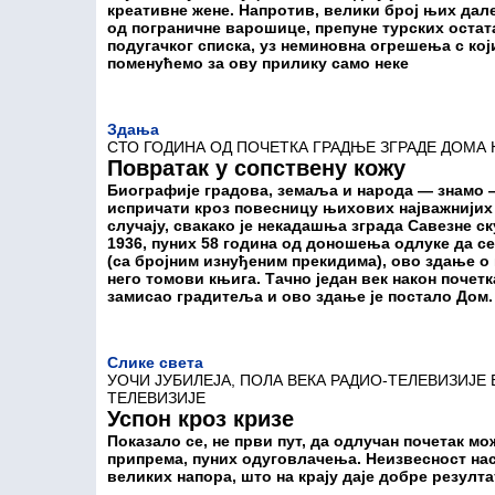
креативне жене. Напротив, велики број њих дал
од пограничне варошице, препуне турских остата
подугачког списка, уз неминовна огрешења с ко
поменућемо за ову прилику само неке
Здања
СТО ГОДИНА ОД ПОЧЕТКА ГРАДЊЕ ЗГРАДЕ ДОМА
Повратак у сопствену кожу
Биографије градова, земаља и народа — знамо —
испричати кроз повесницу њихових најважнијих 
случају, свакако је некадашња зграда Савезне с
1936, пуних 58 година од доношења одлуке да се
(са бројним изнуђеним прекидима), ово здање о
него томови књига. Тачно један век након почет
замисао градитеља и ово здање је постало Дом
Слике света
УОЧИ ЈУБИЛЕЈА, ПОЛА ВЕКА РАДИО-ТЕЛЕВИЗИЈЕ
ТЕЛЕВИЗИЈЕ
Успон кроз кризе
Показало се, не први пут, да одлучан почетак м
припрема, пуних одуговлачења. Неизвесност на
великих напора, што на крају даје добре резулта