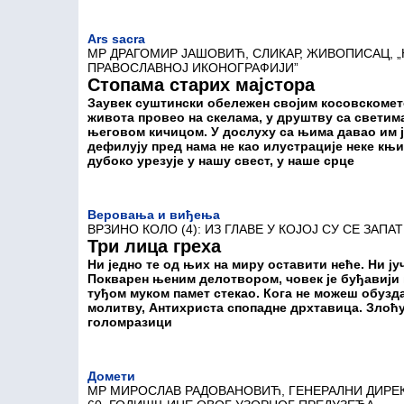
Ars sacra
МР ДРАГОМИР ЈАШОВИЋ, СЛИКАР, ЖИВОПИСАЦ, 
ПРАВОСЛАВНОЈ ИКОНОГРАФИЈИ”
Стопама старих мајстора
Заувек суштински обележен својим косовскомето
живота провео на скелама, у друштву са светима
његовом кичицом. У дослуху са њима давао им ј
дефилују пред нама не као илустрације неке књ
дубоко урезује у нашу свест, у наше срце
Веровања и виђења
ВРЗИНО КОЛО (4): ИЗ ГЛАВЕ У КОЈОЈ СУ СЕ ЗАП
Три лица греха
Ни једно те од њих на миру оставити неће. Ни 
Покварен њеним делотвором, човек је буђавији н
туђом муком памет стекао. Кога не можеш обузда
молитву, Антихриста спопадне дрхтавица. Злоћуд
голомразици
Домети
МР МИРОСЛАВ РАДОВАНОВИЋ, ГЕНЕРАЛНИ ДИРЕК