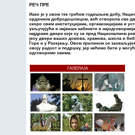
РЕЧ ПРЕ
Иако је у свом тек трећем годишњем добу, Нацио
срдачном добродошлицом, већ отворила све двер
скоро свим институцијама, организацијама и уст
укључујући и највише кабинете и најодговорниј
најдраже двери које су се пред Националном рев
јесу двери ваших домова, храмова, школа и биб
Горе и у Расејању. Овом приликом се захваљујем
своју радост и подршку, јер нећемо бити у могу
одговоримо свима.
ГАЛЕРИЈА