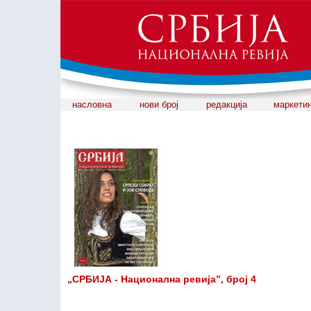
насловна
нови број
редакција
маркети
„СРБИЈА - Национална ревија”, број 4