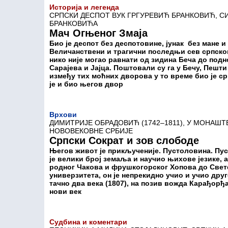
Историја и легенда
СРПСКИ ДЕСПОТ ВУК ГРГУРЕВИЋ БРАНКОВИЋ, СИ
БРАНКОВИЋА
Мач Огњеног Змаја
Био је деспот без деспотовине, јунак без мане и
Величанствени и трагични последњи сев српско
нико није могао равнати од зидина Беча до под
Сарајева и Јајца. Поштовали су га у Бечу, Пешти
између тих моћних дворова у то време био је ср
је и био његов двор
Врхови
ДИМИТРИЈЕ ОБРАДОВИЋ (1742–1811), У МОНАШТ
НОВОВЕКОВНЕ СРБИЈЕ
Српски Сократ и зов слободе
Његов живот је прикљученије. Пустоловина. Пус
је велики број земаља и научио њихове језике, а
родног Чакова и фрушкогорског Хопова до Свете
универзитета, он је непрекидно учио и учио дру
тачно два века (1807), на позив вожда Карађорђа,
нови век
Судбина и коментари