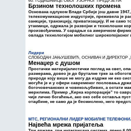
60. ГОДИШЊИЦЕ ОВОГ УЗОРНОГ ПРЕДУЗЕЋА
Брзином технолошких промена
Основана одлуком Владе Србије још давне 1947,
телекомуникационе индустрије, преживела је ра
санкције, транзицију, приватизацију. И не само 
утакмици, одржала је развојни и технолошки ко
произвођачима. У сарадњи са америчком фирмом „
овлада технологијом мобилног широкопојасног 
Лидери
СЛОБОДАН ЈАЊУШЕВИЋ, ОСНИВАЧ И ДИРЕКТОР „
Mенаџер с душом
Простачки материјалистички поглед на свет, оп
размерама, довео је до бруталне трке за обого
природе коју више не могу да издрже ни еко сист
могуће је и у сфери савременог пословања држ
богочовечанских и човекољубивих, а остати ма
мерилима. Пример „Кирка корпорације” то савр
чије лично богаћење, ако око себе оставља пуст
отаџбине, не само да је бесмислено, него предс
МТС, РЕГИОНАЛНИ ЛИДЕР МОБИЛНЕ ТЕЛЕФОНИ
Највећа мрежа пријатеља
Три државе, три интегрисана система, преко 6.0