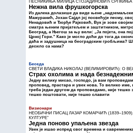
ПЕСНИКИЊА МИЛИЦА СТОЈАДИНОВИЋ СРПКИЊА (1
Нежна вила фрушкогорска
Из далека долазише да виде њене „надземаљске 
Мажуранић, Јохан Сајдл јој посвећује песму, св
Ненадовић и Ђорђе Рајковић, Вук је зове своји
сматра њеним пријатељем и заштитником, митро
Београд, а Његош за њу вели: „Ја појета, она пој
Црној Гори.” Како је могло доћи до тога да ско
даћа и задушница на београдским гробљима? Шта
десило са нама?
Беседа
СВЕТИ ВЛАДИКА НИКОЛАЈ (ВЕЛИМИРОВИЋ): О В
Страх охолима и нада безнадежни
Једну велику мисао, господо, ја вам проповедам 
проповед, прастара и увек нова. To велико име, 
треба један другом да проповедамо, није тешко з
тешко поштовати, није тешко славити
Визионари
НЕОБИЧНИ ПИСАЦ ЛАЗАР КОМАРЧИЋ (1839–1909
КУЛТУРЕ”
Једна поново упаљена звезда
Увек је ишао испред свог времена и савременика