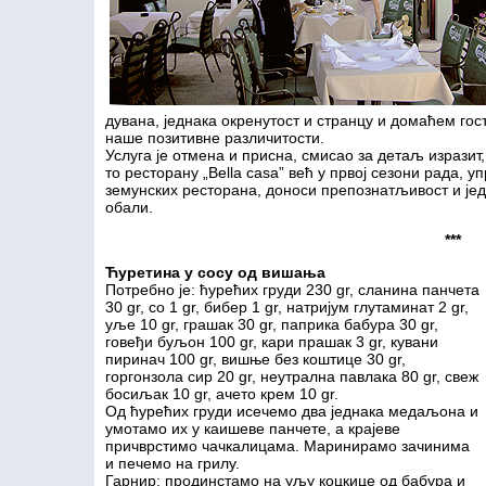
дувана, једнака окренутост и странцу и домаћем гос
наше позитивне различитости.
Услуга је отмена и присна, смисао за детаљ изразит
то ресторану „Bella casa” већ у првој сезони рада, у
земунских ресторана, доноси препознатљивост и једн
обали.
***
Ћ
уретина у сосу од вишања
Потребно је: ћурећих груди 230 gr, сланина панчета
30 gr, со 1 gr, бибер 1 gr, натријум глутаминат 2 gr,
уље 10 gr, грашак 30 gr, паприка бабура 30 gr,
говеђи буљон 100 gr, кари прашак 3 gr, кувани
пиринач 100 gr, вишње без коштице 30 gr,
горгонзола сир 20 gr, неутрална павлака 80 gr, свеж
босиљак 10 gr, ачето крем 10 gr.
Од ћурећих груди исечемо два једнака медаљона и
умотамо их у каишеве панчете, а крајеве
причврстимо чачкалицама. Маринирамо зачинима
и печемо на грилу.
Гарнир: продинстамо на уљу коцкице од бабура и