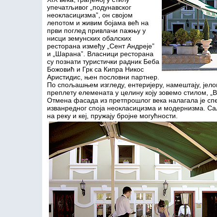
упечатљивог „подунавског
неокласицизма”, он својом
лепотом и живим бојама већ на
први поглед привлачи пажњу у
нисци земунских обалских
ресторана између „Сент Андреје”
и „Шарана”. Власници ресторана
су познати туристички радник Беба
Божовић и Грк са Кипра Никос
Аристидис, њен пословни партнер.
По спољашњем изгледу, ентеријеру, намештају, јело
преплету елемената у целину коју зовемо стилом, „Be
Отмена фасада из претпрошлог века налагала је с
изванредног споја неокласицизма и модернизма. Сал
на реку и кеј, пружају бројне могућности.