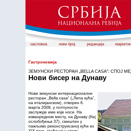
насловна
нови број
редакција
маркети
Гастрономија
ЗЕМУНСКИ РЕСТОРАН „BELLA CASA”: СПОЈ 
Нови бисер на Дунаву
Нови земунски интернационални
ресторан „Bella casa” („Лепа кућа”,
на италијанском), отворен 6.
марта 2008, у потпуности
заслужује име које носи. На
изванредном месту, на Дунаву (Кеј
ослобођења 37), смештен у
пажљиво реконструисаној кући из
XIX века, грађеној у стилу