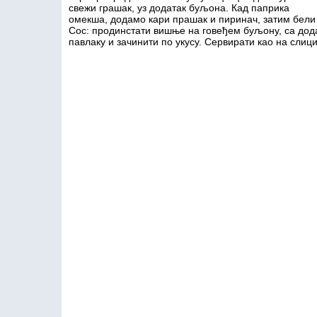
свежи грашак, уз додатак буљона. Кад паприка
омекша, додамо кари прашак и пиринач, затим бели 
Сос: продинстати вишње на говеђем буљону, са дод
павлаку и зачинити по укусу. Сервирати као на слици